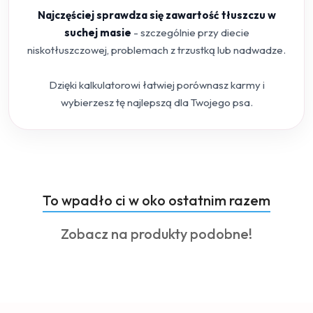
Najczęściej sprawdza się zawartość tłuszczu w
suchej masie
- szczególnie przy diecie
niskotłuszczowej, problemach z trzustką lub nadwadze.
Dzięki kalkulatorowi łatwiej porównasz karmy i
wybierzesz tę najlepszą dla Twojego psa.
Produkty
To wpadło ci w oko ostatnim razem
Pomiń karuzelę produktów
o
Produkty
Zobacz na produkty podobne!
statusie:
o
statusie: