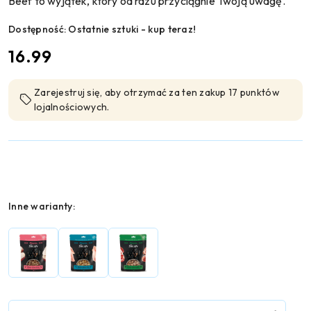
Beef to wyjątek, który od razu przyciągnie Twoją uwagę.
Dostępność:
Ostatnie sztuki - kup teraz!
cena:
16.99
Zarejestruj się, aby otrzymać za ten zakup 17 punktów
lojalnościowych.
Wariant
Inne warianty:
Ilość