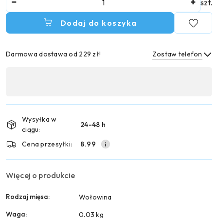
szt.
Dodaj do koszyka
Darmowa dostawa od 229 zł!
Zostaw telefon
Dostępność
,
Wyślij
płatność
i
Wysyłka w
24-48 h
dostawa
ciągu:
Cena przesyłki:
8.99
Więcej o produkcie
Rodzaj mięsa:
Wołowina
Waga:
0.03 kg