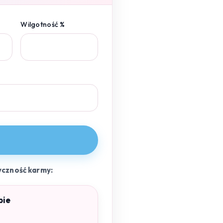
Wilgotność %
yczność karmy:
pie