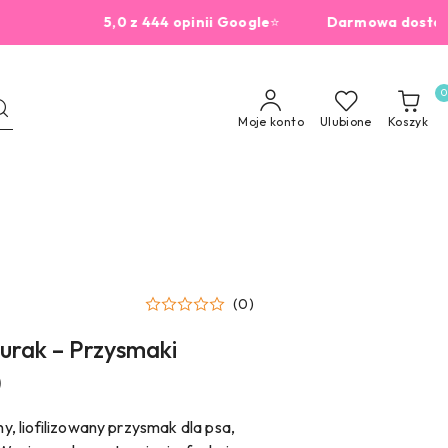
5,0 z 444 opinii Google
⭐
Darmowa dostawa od 
0
Moje konto
Ulubione
Koszyk
(0)
rak – Przysmaki
)
 liofilizowany przysmak dla psa,