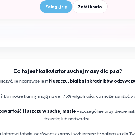
Zaloguj się
Załóż konto
Co to jest kalkulator suchej masy dla psa?
iczyć, ile naprawdę jest
tłuszczu, białka i składników odżywcz
 Bo mokre karmy mają nawet 75% wilgotności, co może zaniżać war
 zawartość tłuszczu w suchej masie
- szczególnie przy diecie ni
trzustką lub nadwadze.
kulatorowi łatwiej porównasz karmy i wybierzesz tę najlepszą dla T