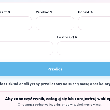
szcz %
Włókno %
Popiół %
Fosfor (P) %
Przelicz
ziesz skład analityczny przeliczony na suchą masę oraz kalor
Aby zobaczyć wynik, zaloguj się lub zarejestruj w skle
Otrzymasz pełne wyliczenia: skład w suchej masie + kcal.