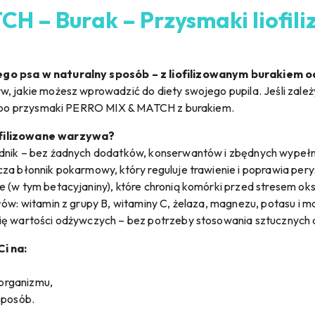
H – Burak – Przysmaki liofili
ego psa w naturalny sposób – z liofilizowanym burakiem 
, jakie możesz wprowadzić do diety swojego pupila. Jeśli zależy
ij po przysmaki PERRO MIX & MATCH z burakiem.
ofilizowane warzywa?
adnik – bez żadnych dodatków, konserwantów i zbędnych wypełn
za błonnik pokarmowy, który reguluje trawienie i poprawia pery
e (w tym betacyjaniny), które chronią komórki przed stresem ok
łów: witamin z grupy B, witaminy C, żelaza, magnezu, potasu i 
nię wartości odżywczych – bez potrzeby stosowania sztucznych
Ci na:
 organizmu,
sposób.