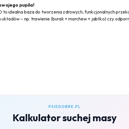
swojego pupila!
to idealna baza do tworzenia zdrowych, funkcjonalnych przeką
 układów – np. trawienie (burak + marchew + jabłko) czy odporn
PSIEDOBRE.PL
Kalkulator suchej masy