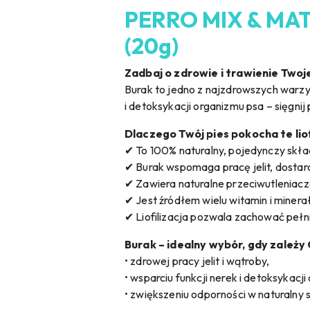
PERRO MIX & MATC
(20g)
Zadbaj o zdrowie i trawienie Twoj
Burak to jedno z najzdrowszych warzyw
i detoksykacji organizmu psa – sięgn
Dlaczego Twój pies pokocha te li
✔ To 100% naturalny, pojedynczy skł
✔ Burak wspomaga pracę jelit, dostarc
✔ Zawiera naturalne przeciwutleniacz
✔ Jest źródłem wielu witamin i minera
✔ Liofilizacja pozwala zachować peł
Burak – idealny wybór, gdy zależy 
• zdrowej pracy jelit i wątroby,
• wsparciu funkcji nerek i detoksykacji
• zwiększeniu odporności w naturalny 