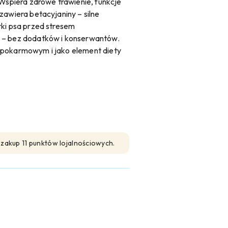
 Wspiera zdrowe trawienie, funkcje
zawiera betacyjaniny – silne
rki psa przed stresem
 – bez dodatków i konserwantów.
 pokarmowym i jako element diety
n zakup 11 punktów lojalnościowych.