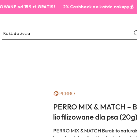
 od 159 zł GRATIS!
2% Cashback na każde zakupy💰
NAZWA
PRODUCENTA:
PERRO
PERRO MIX & MATCH – Bu
liofilizowane dla psa (20g
PERRO MIX & MATCH Burak to naturalny,