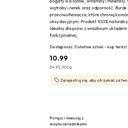
bogaty w błonnik, witaminy i minerały.
wątroby i nerek oraz odporność. Burak 
przeciwutleniacze, które chronią komó
oksydacyjnym. Produkt 100% naturalny
Idealny dla psów z wrażliwym układem
funkcjonalnej.
Dostępność:
Ostatnie sztuki - kup teraz!
cena:
10.99
54.95
/
100g
Zarejestruj się, aby otrzymać za te
Wariant
Połącz i mieszaj z
innymi składnikami