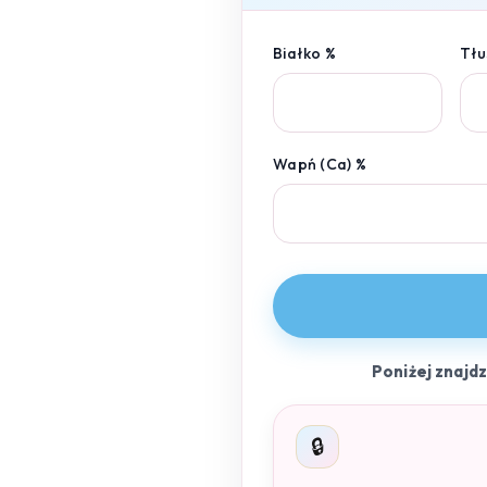
Białko %
Tłu
Wapń (Ca) %
Poniżej znajd
🔒