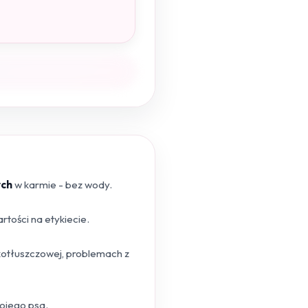
ych
w karmie - bez wody.
tości na etykiecie.
skotłuszczowej, problemach z
wojego psa.