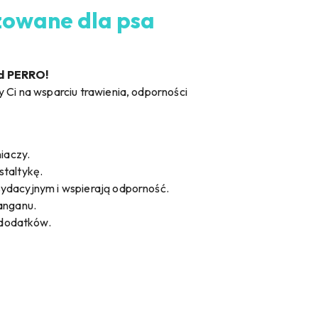
zowane dla psa
od PERRO!
 Ci na wsparciu trawienia, odporności
iaczy.
staltykę.
sydacyjnym i wspierają odporność.
manganu.
 dodatków.