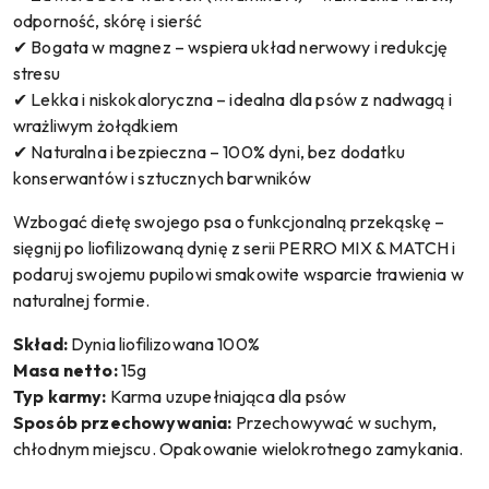
odporność, skórę i sierść
✔ Bogata w magnez – wspiera układ nerwowy i redukcję
stresu
✔ Lekka i niskokaloryczna – idealna dla psów z nadwagą i
wrażliwym żołądkiem
✔ Naturalna i bezpieczna – 100% dyni, bez dodatku
konserwantów i sztucznych barwników
Wzbogać dietę swojego psa o funkcjonalną przekąskę –
sięgnij po liofilizowaną dynię z serii PERRO MIX & MATCH i
podaruj swojemu pupilowi smakowite wsparcie trawienia w
naturalnej formie.
Skład:
Dynia liofilizowana 100%
Masa netto:
15g
Typ karmy:
Karma uzupełniająca dla psów
Sposób przechowywania:
Przechowywać w suchym,
chłodnym miejscu. Opakowanie wielokrotnego zamykania.