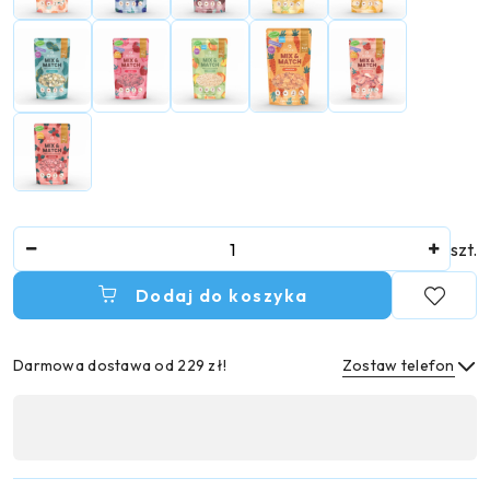
Ilość
szt.
Dodaj do koszyka
Darmowa dostawa od 229 zł!
Zostaw telefon
Dostępność
,
Wyślij
płatność