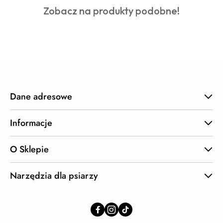
Produkty
Zobacz na produkty podobne!
statusie:
o
statusie:
Dane adresowe
Informacje
O Sklepie
Narzędzia dla psiarzy