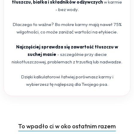
tłuszczu, białka i składników odżywczych
w karmie
- bez wody.
Dlaczego to ważne? Bo mokre karmy mają nawet 75%
wilgotności, co może zaniżać wartości na etykiecie.
Najczęściej sprawdza się zawartość tłuszczu w
suchej masie
- szczególnie przy diecie
niskotłuszczowej, problemach z trzustką lub nadwadze.
Dzięki kalkulatorowi łatwiej porównasz karmy i
wybierzesz tę najlepszą dla Twojego psa.
Produkty
To wpadło ci w oko ostatnim razem
Pomiń karuzelę produktów
o