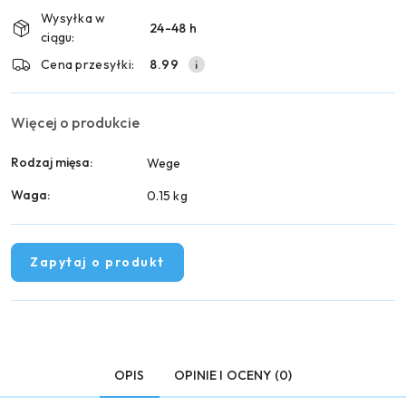
i
Wysyłka w
24-48 h
dostawa
ciągu:
Cena przesyłki:
8.99
Więcej o produkcie
Rodzaj mięsa:
Wege
Waga:
0.15 kg
Zapytaj o produkt
OPIS
OPINIE I OCENY (0)