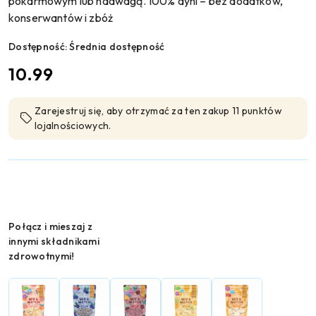
pokarmowym lub nadwagą. 100% dyni – bez dodatków,
konserwantów i zbóż
Dostępność:
Średnia dostępność
cena:
10.99
Zarejestruj się, aby otrzymać za ten zakup 11 punktów
lojalnościowych.
Wariant
Połącz i mieszaj z
innymi składnikami
zdrowotnymi!