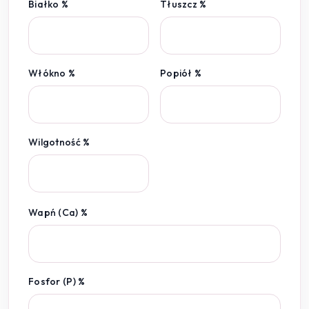
Białko %
Tłuszcz %
Włókno %
Popiół %
Wilgotność %
Wapń (Ca) %
Fosfor (P) %