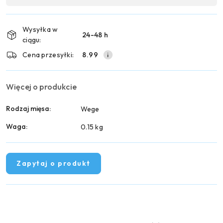
Wyślij
płatność
i
Wysyłka w
24-48 h
dostawa
ciągu:
Cena przesyłki:
8.99
Więcej o produkcie
Rodzaj mięsa:
Wege
Waga:
0.15 kg
Zapytaj o produkt