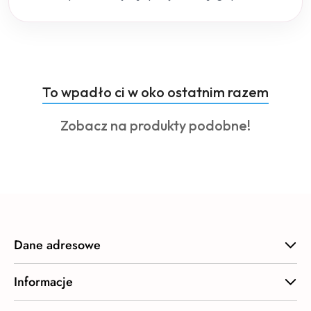
Produkty
To wpadło ci w oko ostatnim razem
Pomiń karuzelę produktów
o
Produkty
Zobacz na produkty podobne!
statusie:
o
statusie:
Dane adresowe
Informacje