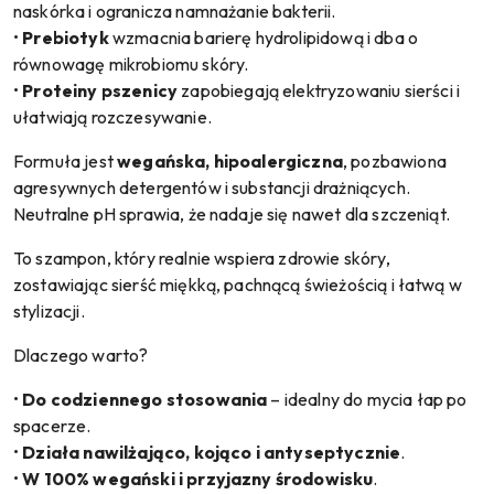
naskórka i ogranicza namnażanie bakterii.
•
Prebiotyk
wzmacnia barierę hydrolipidową i dba o
równowagę mikrobiomu skóry.
•
Proteiny pszenicy
zapobiegają elektryzowaniu sierści i
ułatwiają rozczesywanie.
Formuła jest
wegańska, hipoalergiczna
, pozbawiona
agresywnych detergentów i substancji drażniących.
Neutralne pH sprawia, że nadaje się nawet dla szczeniąt.
To szampon, który realnie wspiera zdrowie skóry,
zostawiając sierść miękką, pachnącą świeżością i łatwą w
stylizacji.
Dlaczego warto?
•
Do codziennego stosowania
– idealny do mycia łap po
spacerze.
•
Działa nawilżająco, kojąco i antyseptycznie
.
•
W 100% wegański i przyjazny środowisku
.