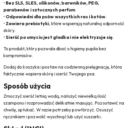
•
Bez SLS, SLES, silikonów, barwników, PEG,
parabenów i sztucznych perfum
.
•
Odpowiedni dla psów wszystkich ras i kotów
.
•
Zawiera prebiotyki
, które wspierają naturalną odporność
skóry.
•
Sierść po umyciu jest gładka i nie elektryzuje się
.
To produkt, który pozwala dbać o higienę pupila bez
kompromisów.
Dodaj do koszyka i postaw na codzienną pielęgnację, która
faktycznie wspiera skórę i sierść Twojego psa.
Sposób użycia
Zmoczyć sierść letnią wodą, nałożyć niewielką ilość
szamponu i rozprowadzić delikatnie masując. Pozostawić na
chwilę, spłukać. W razie potrzeby powtórzyć. Osuszyć
ręcznikiem i pozwolić wyschnąć lub użyć suszarki.