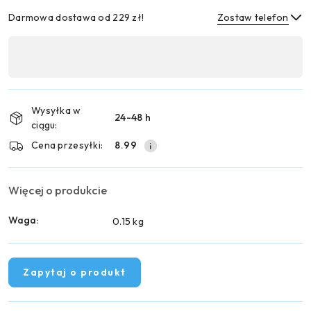
Darmowa dostawa od 229 zł!
Zostaw telefon
Dostępność
,
Wyślij
płatność
i
Wysyłka w
24-48 h
dostawa
ciągu:
Cena przesyłki:
8.99
Więcej o produkcie
Waga:
0.15 kg
Zapytaj o produkt