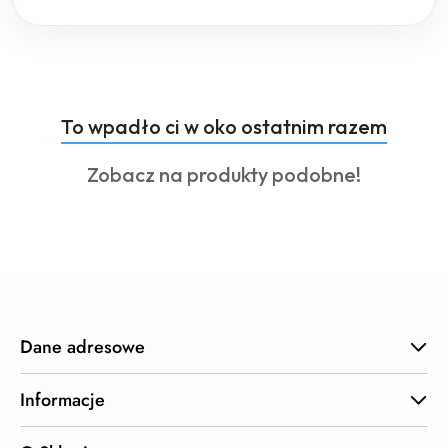
Produkty
To wpadło ci w oko ostatnim razem
Pomiń karuzelę produktów
o
Produkty
Zobacz na produkty podobne!
statusie:
o
statusie:
Dane adresowe
Informacje