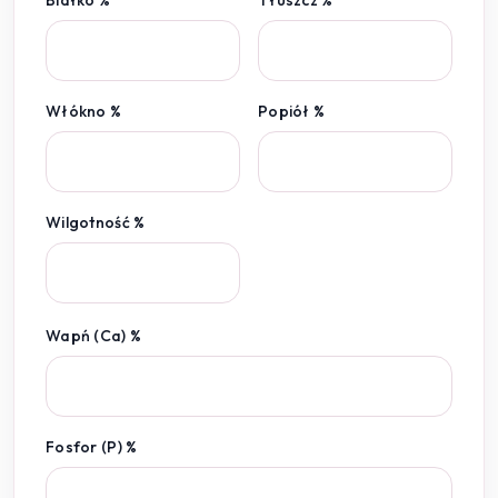
Włókno %
Popiół %
Wilgotność %
Wapń (Ca) %
Fosfor (P) %