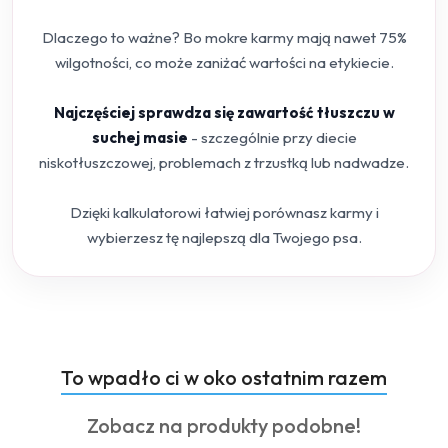
Dlaczego to ważne? Bo mokre karmy mają nawet 75%
wilgotności, co może zaniżać wartości na etykiecie.
Najczęściej sprawdza się zawartość tłuszczu w
suchej masie
- szczególnie przy diecie
niskotłuszczowej, problemach z trzustką lub nadwadze.
Dzięki kalkulatorowi łatwiej porównasz karmy i
wybierzesz tę najlepszą dla Twojego psa.
Produkty
To wpadło ci w oko ostatnim razem
Pomiń karuzelę produktów
o
Produkty
Zobacz na produkty podobne!
statusie: