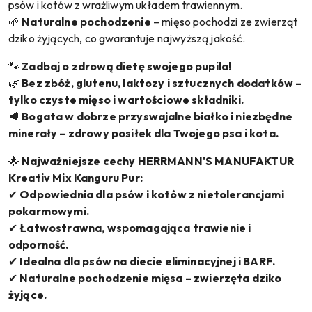
psów i kotów z wrażliwym układem trawiennym.
🌱
Naturalne pochodzenie
– mięso pochodzi ze zwierząt
dziko żyjących, co gwarantuje najwyższą jakość.
🐾
Zadbaj o zdrową dietę swojego pupila!
🌿
Bez zbóż, glutenu, laktozy i sztucznych dodatków –
tylko czyste mięso i wartościowe składniki.
🥩
Bogata w dobrze przyswajalne białko i niezbędne
minerały – zdrowy posiłek dla Twojego psa i kota.
🌟
Najważniejsze cechy HERRMANN'S MANUFAKTUR
Kreativ Mix Kanguru Pur:
✔
Odpowiednia dla psów i kotów z nietolerancjami
pokarmowymi.
✔
Łatwostrawna, wspomagająca trawienie i
odporność.
✔
Idealna dla psów na diecie eliminacyjnej i BARF.
✔
Naturalne pochodzenie mięsa – zwierzęta dziko
żyjące.