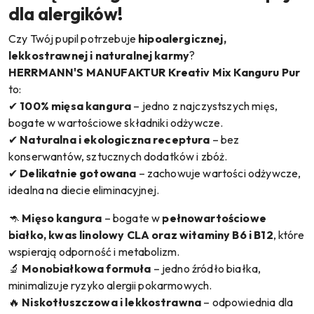
dla alergików!
Czy Twój pupil potrzebuje
hipoalergicznej,
lekkostrawnej i naturalnej karmy
?
HERRMANN'S MANUFAKTUR Kreativ Mix Kanguru Pur
to:
✔
100% mięsa kangura
– jedno z najczystszych mięs,
bogate w wartościowe składniki odżywcze.
✔
Naturalna i ekologiczna receptura
– bez
konserwantów, sztucznych dodatków i zbóż.
✔
Delikatnie gotowana
– zachowuje wartości odżywcze,
idealna na diecie eliminacyjnej.
🦘
Mięso kangura
– bogate w
pełnowartościowe
białko, kwas linolowy CLA oraz witaminy B6 i B12
, które
wspierają odporność i metabolizm.
🔬
Monobiałkowa formuła
– jedno źródło białka,
minimalizuje ryzyko alergii pokarmowych.
🔥
Niskotłuszczowa i lekkostrawna
– odpowiednia dla