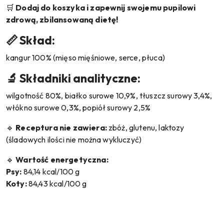
🛒
Dodaj do koszyka i zapewnij swojemu pupilowi
zdrową, zbilansowaną dietę!
📏 Skład:
kangur 100% (mięso mięśniowe, serce, płuca)
🔬 Składniki analityczne:
wilgotność 80%, białko surowe 10,9%, tłuszcz surowy 3,4%,
włókno surowe 0,3%, popiół surowy 2,5%
🔹
Receptura nie zawiera:
zbóż, glutenu, laktozy
(śladowych ilości nie można wykluczyć)
🔹
Wartość energetyczna:
Psy:
84,14 kcal/100 g
Koty:
84,43 kcal/100 g