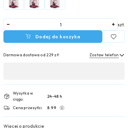
Ilość
szt.
Dodaj do koszyka
Darmowa dostawa od 229 zł!
Zostaw telefon
Dostępność
,
Wyślij
płatność
i
Wysyłka w
24-48 h
dostawa
ciągu:
Cena przesyłki:
8.99
Więcej o produkcie