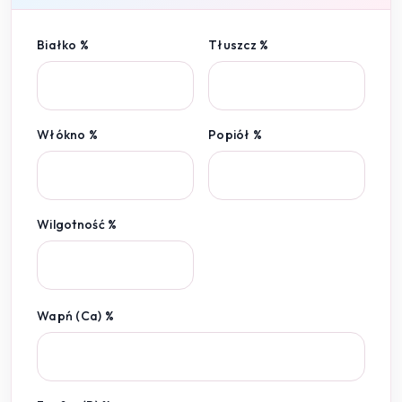
Białko %
Tłuszcz %
Włókno %
Popiół %
Wilgotność %
Wapń (Ca) %