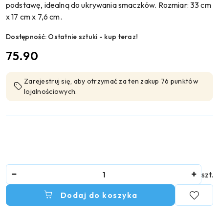
podstawę, idealną do ukrywania smaczków. Rozmiar: 33 cm
x 17 cm x 7,6 cm.
Dostępność:
Ostatnie sztuki - kup teraz!
cena:
75.90
Zarejestruj się, aby otrzymać za ten zakup 76 punktów
lojalnościowych.
Ilość
szt.
Dodaj do koszyka