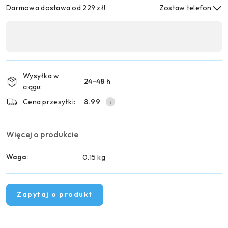
Darmowa dostawa od 229 zł!
Zostaw telefon
Dostępność
,
Wyślij
płatność
i
Wysyłka w
24-48 h
dostawa
ciągu:
Cena przesyłki:
8.99
Więcej o produkcie
Waga:
0.15 kg
Zapytaj o produkt