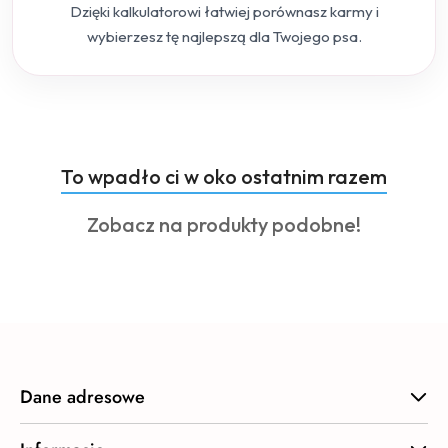
Dzięki kalkulatorowi łatwiej porównasz karmy i
wybierzesz tę najlepszą dla Twojego psa.
Produkty
To wpadło ci w oko ostatnim razem
Pomiń karuzelę produktów
o
Produkty
Zobacz na produkty podobne!
statusie:
o
statusie:
Dane adresowe