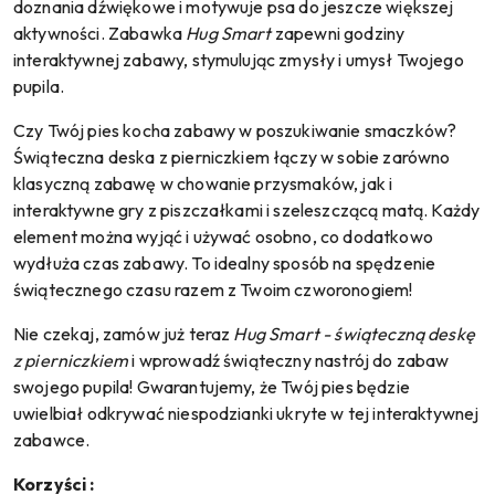
doznania dźwiękowe i motywuje psa do jeszcze większej
aktywności. Zabawka
Hug Smart
zapewni godziny
interaktywnej zabawy, stymulując zmysły i umysł Twojego
pupila.
Czy Twój pies kocha zabawy w poszukiwanie smaczków?
Świąteczna deska z pierniczkiem łączy w sobie zarówno
klasyczną zabawę w chowanie przysmaków, jak i
interaktywne gry z piszczałkami i szeleszczącą matą. Każdy
element można wyjąć i używać osobno, co dodatkowo
wydłuża czas zabawy. To idealny sposób na spędzenie
świątecznego czasu razem z Twoim czworonogiem!
Nie czekaj, zamów już teraz
Hug Smart - świąteczną deskę
z pierniczkiem
i wprowadź świąteczny nastrój do zabaw
swojego pupila! Gwarantujemy, że Twój pies będzie
uwielbiał odkrywać niespodzianki ukryte w tej interaktywnej
zabawce.
Korzyści :