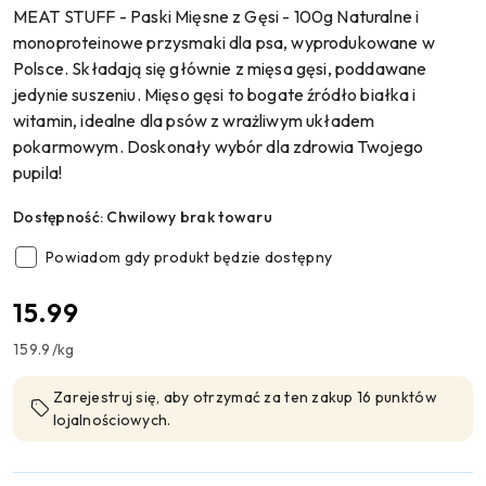
MEAT STUFF - Paski Mięsne z Gęsi - 100g Naturalne i
monoproteinowe przysmaki dla psa, wyprodukowane w
Polsce. Składają się głównie z mięsa gęsi, poddawane
jedynie suszeniu. Mięso gęsi to bogate źródło białka i
witamin, idealne dla psów z wrażliwym układem
pokarmowym. Doskonały wybór dla zdrowia Twojego
pupila!
Dostępność:
Chwilowy brak towaru
Powiadom gdy produkt będzie dostępny
cena:
15.99
159.9
/
kg
Zarejestruj się, aby otrzymać za ten zakup 16 punktów
lojalnościowych.