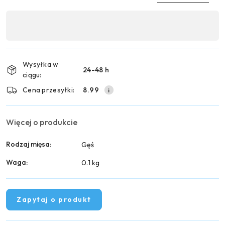
Dostępność
,
Wyślij
płatność
i
Wysyłka w
24-48 h
dostawa
ciągu:
Cena przesyłki:
8.99
Więcej o produkcie
Rodzaj mięsa:
Gęś
Waga:
0.1 kg
Zapytaj o produkt