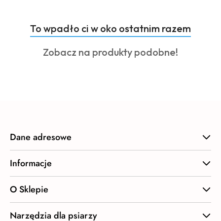
Produkty
To wpadło ci w oko ostatnim razem
Pomiń karuzelę produktów
o
Produkty
Zobacz na produkty podobne!
statusie:
o
statusie:
Dane adresowe
Informacje
O Sklepie
Narzędzia dla psiarzy