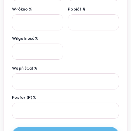
Włókno %
Popiół %
Wilgotność %
Wapń (Ca) %
Fosfor (P) %