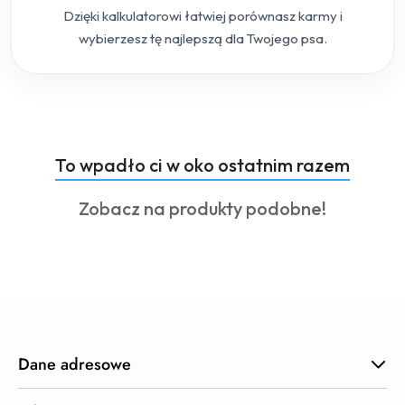
Dzięki kalkulatorowi łatwiej porównasz karmy i
wybierzesz tę najlepszą dla Twojego psa.
Produkty
To wpadło ci w oko ostatnim razem
Pomiń karuzelę produktów
o
Produkty
Zobacz na produkty podobne!
statusie:
o
statusie:
Dane adresowe