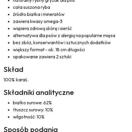
naturalny rybny gryzak dla psa
cała suszona ryba
źródło białka i minerałów
zawiera kwasy omega-3
wspiera zdrową skórę i sierść
alternatywa dla psów z alergią na popularne mięsa
bez zbóż, konserwantów i sztucznych dodatków
większy format - ok. 18 cm długości
opakowanie zawiera 2 sztuki
Skład
100% karaś.
Składniki analityczne
białko surowe: 62%
tłuszcz surowy: 10%
wilgotność: 10%
Sposób podania