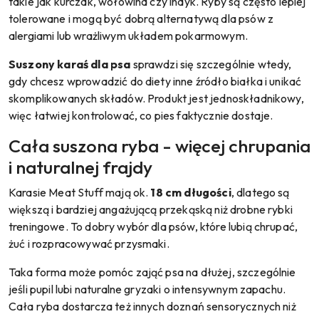
takie jak kurczak, wołowina czy indyk. Ryby są często lepiej
tolerowane i mogą być dobrą alternatywą dla psów z
alergiami lub wrażliwym układem pokarmowym.
Suszony karaś dla psa
sprawdzi się szczególnie wtedy,
gdy chcesz wprowadzić do diety inne źródło białka i unikać
skomplikowanych składów. Produkt jest jednoskładnikowy,
więc łatwiej kontrolować, co pies faktycznie dostaje.
Cała suszona ryba - więcej chrupania
i naturalnej frajdy
Karasie Meat Stuff mają ok.
18 cm długości
, dlatego są
większą i bardziej angażującą przekąską niż drobne rybki
treningowe. To dobry wybór dla psów, które lubią chrupać,
żuć i rozpracowywać przysmaki.
Taka forma może pomóc zająć psa na dłużej, szczególnie
jeśli pupil lubi naturalne gryzaki o intensywnym zapachu.
Cała ryba dostarcza też innych doznań sensorycznych niż