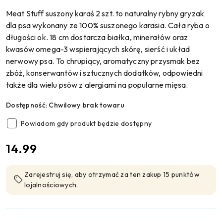
Meat Stuff suszony karaś 2 szt. to naturalny rybny gryzak
dla psa wykonany ze 100% suszonego karasia. Cała ryba o
długości ok. 18 cm dostarcza białka, minerałów oraz
kwasów omega-3 wspierających skórę, sierść i układ
nerwowy psa. To chrupiący, aromatyczny przysmak bez
zbóż, konserwantów i sztucznych dodatków, odpowiedni
także dla wielu psów z alergiami na popularne mięsa.
Dostępność:
Chwilowy brak towaru
Powiadom gdy produkt będzie dostępny
cena:
14.99
Zarejestruj się, aby otrzymać za ten zakup 15 punktów
lojalnościowych.