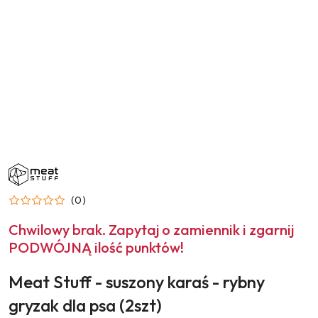
NAZWA
PRODUCENTA:
MEAT
STUFF
(0)
Chwilowy brak. Zapytaj o zamiennik i zgarnij
PODWÓJNĄ ilość punktów!
Meat Stuff - suszony karaś - rybny
gryzak dla psa (2szt)