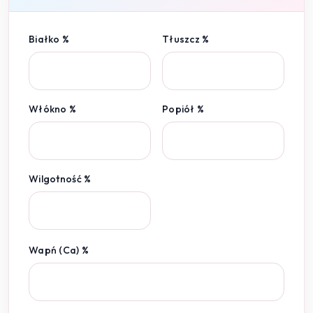
Białko %
Tłuszcz %
Włókno %
Popiół %
Wilgotność %
Wapń (Ca) %