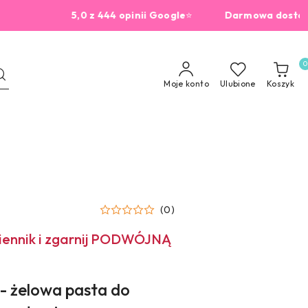
5,0 z 444 opinii Google
⭐
Darmowa dostawa od 2
0
Moje konto
Ulubione
Koszyk
(0)
miennik i zgarnij PODWÓJNĄ
- żelowa pasta do