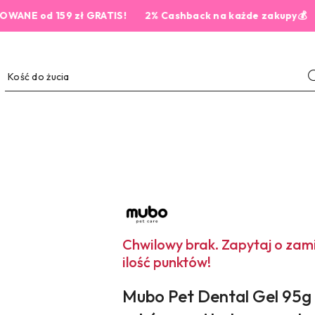
od 159 zł GRATIS!
2% Cashback na każde zakupy💰
NAZWA
PRODUCENTA:
MUBO
PET
Chwilowy brak. Zapytaj o za
CARE
ilość punktów!
Mubo Pet Dental Gel 95g 