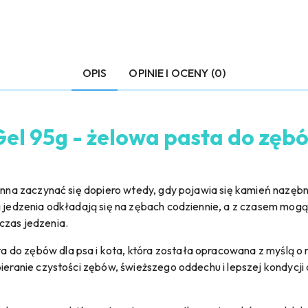
OPIS
OPINIE I OCENY (0)
el 95g - żelowa pasta do zębów
winna zaczynać się dopiero wtedy, gdy pojawia się kamień nazęb
ki jedzenia odkładają się na zębach codziennie, a z czasem mog
czas jedzenia.
a do zębów dla psa i kota, która została opracowana z myślą o r
ieranie czystości zębów, świeższego oddechu i lepszej kondycji 