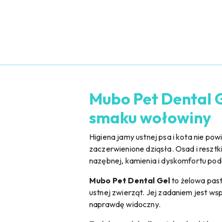
Mubo Pet Dental G
smaku wołowiny
Higiena jamy ustnej psa i kota nie po
zaczerwienione dziąsła. Osad i reszt
nazębnej, kamienia i dyskomfortu pod
Mubo Pet Dental Gel
to żelowa past
ustnej zwierząt. Jej zadaniem jest wsp
naprawdę widoczny.