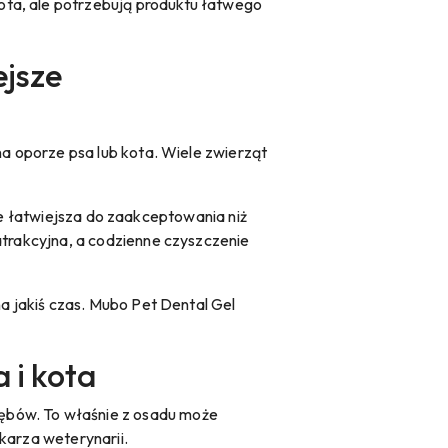
ota, ale potrzebują produktu łatwego
ejsze
na oporze psa lub kota. Wiele zwierząt
 łatwiejsza do zaakceptowania niż
atrakcyjna, a codzienne czyszczenie
na jakiś czas. Mubo Pet Dental Gel
 i kota
ębów. To właśnie z osadu może
karza weterynarii.