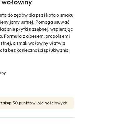
u wołowiny
sta do zębów dla psa i kota o smaku
gieny jamy ustnej. Pomaga usuwać
ładanie płytki nazębnej, wspierając
. Formuła z aloesem, propolisem i
ustnej, a smak wołowiny ułatwia
ota bez konieczności spłukiwania.
pny
n zakup 30 punktów lojalnościowych.