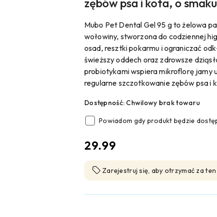
zębów psa i kota, o smak
Mubo Pet Dental Gel 95 g to żelowa pa
wołowiny, stworzona do codziennej hi
osad, resztki pokarmu i ograniczać odk
świeższy oddech oraz zdrowsze dziąsła
probiotykami wspiera mikroflorę jamy 
regularne szczotkowanie zębów psa i k
Dostępność:
Chwilowy brak towaru
Powiadom gdy produkt będzie dostę
cena:
29.99
Zarejestruj się, aby otrzymać za te