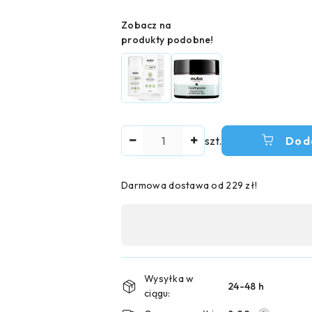
Wariant
Zobacz na
produkty podobne!
Ilość
szt.
Dod
Darmowa dostawa od 229 zł!
Dostępność
,
płatność
i
Wysyłka w
24-48 h
ciągu:
dostawa