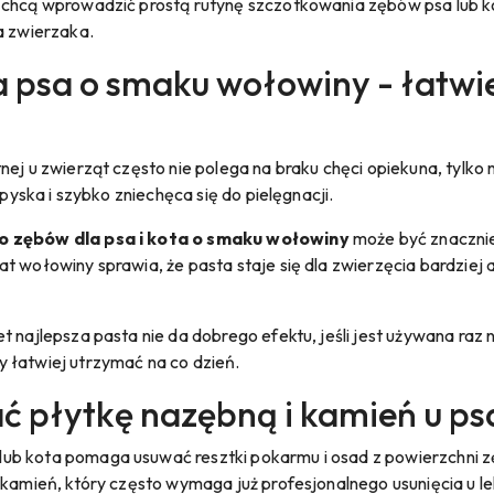
 chcą wprowadzić prostą rutynę szczotkowania zębów psa lub k
a zwierzaka.
a psa o smaku wołowiny - łatwi
nej u zwierząt często nie polega na braku chęci opiekuna, tylko 
 pyska i szybko zniechęca się do pielęgnacji.
o zębów dla psa i kota o smaku wołowiny
może być znacznie
t wołowiny sprawia, że pasta staje się dla zwierzęcia bardziej 
 najlepsza pasta nie da dobrego efektu, jeśli jest używana raz 
 łatwiej utrzymać na co dzień.
 płytkę nazębną i kamień u psa
ub kota pomaga usuwać resztki pokarmu i osad z powierzchni z
 kamień, który często wymaga już profesjonalnego usunięcia u le