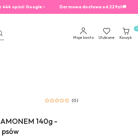
opinii Google
⭐
Darmowa dostawa od 229zł
🚚
dla 
0
Moje konto
Ulubione
Koszyk
(0)
NAMONEM 140g -
a psów