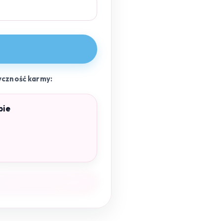
yczność karmy:
pie