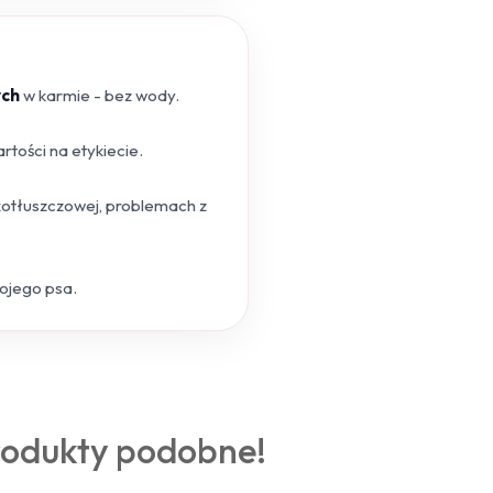
ych
w karmie - bez wody.
tości na etykiecie.
skotłuszczowej, problemach z
wojego psa.
rodukty podobne!