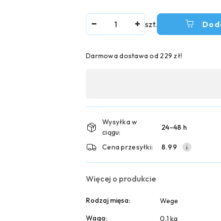
Ilość
szt.
Dod
Darmowa dostawa od 229 zł!
Dostępność
,
płatność
i
Wysyłka w
24-48 h
ciągu:
dostawa
Cena przesyłki:
8.99
Więcej o produkcie
Rodzaj mięsa:
Wege
Waga:
0.1 kg