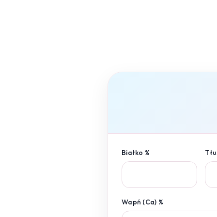
Białko %
Tłu
Wapń (Ca) %