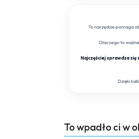
To narzędzie pomaga obl
Dlaczego to ważne?
Najczęściej sprawdza się
Dzięki kal
Produkty
To wpadło ci w 
Pomiń karuzelę produktów