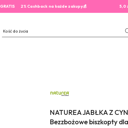
IS
2% Cashback na każde zakupy💰
5,0 z 444 
NAZWA
PRODUCENTA:
NATUREA
NATUREA JABŁKA Z CY
Bezzbożowe biszkopty dl