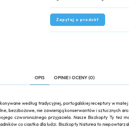
Zapytaj o produkt
OPIS
OPINIE I OCENY (0)
konywane według tradycyjnej, portugalskiej receptury w małej 
lne, bezzbożowe, nie zawierają konserwantów i sztucznych aro
wojego czworonożnego przyjaciela. Nasze Biszkopty Ty też m
ładników co ciastka dla ludzi. Biszkopty Naturea to niepowtarza