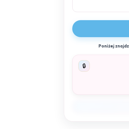
Poniżej znajd
🔒