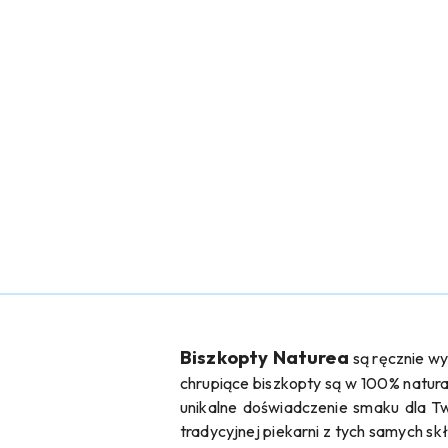
Biszkopty Naturea
są ręcznie wy
chrupiące biszkopty są w 100% natura
unikalne doświadczenie smaku dla T
tradycyjnej piekarni z tych samych sk