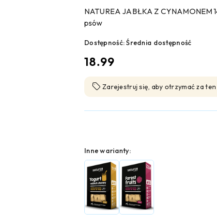
NATUREA JABŁKA Z CYNAMONEM 140g
psów
Dostępność:
Średnia dostępność
cena:
18.99
Zarejestruj się, aby otrzymać za te
Wariant
Inne warianty: