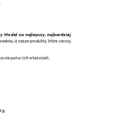
.
y Medal za najlepszy, najbardziej
adnia, iż nasze produkty, które cieszą
cie psów i ich właścicieli.
 kg.