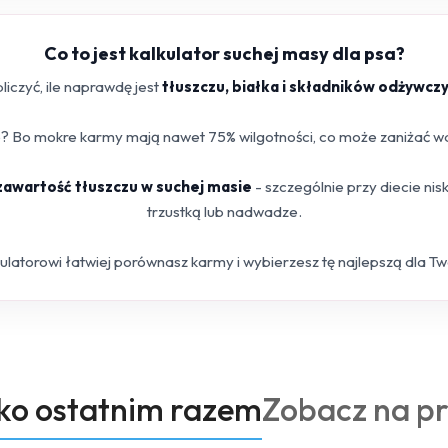
Co to jest kalkulator suchej masy dla psa?
iczyć, ile naprawdę jest
tłuszczu, białka i składników odżywcz
 Bo mokre karmy mają nawet 75% wilgotności, co może zaniżać war
 zawartość tłuszczu w suchej masie
- szczególnie przy diecie ni
trzustką lub nadwadze.
kulatorowi łatwiej porównasz karmy i wybierzesz tę najlepszą dla T
Produkty
oko ostatnim razem
Zobacz na p