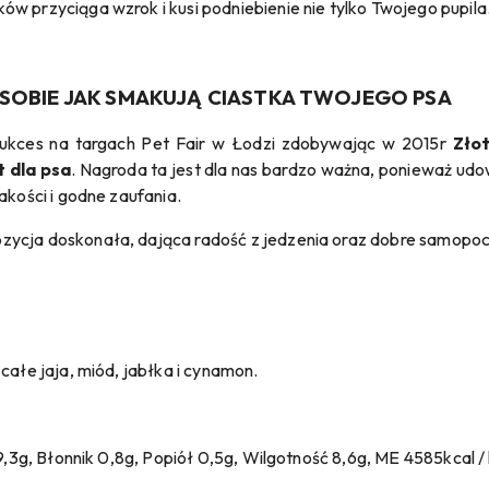
w przyciąga wzrok i kusi podniebienie nie tylko Twojego pupila
 SOBIE JAK SMAKUJĄ CIASTKA TWOJEGO PSA
sukces na targach Pet Fair w Łodzi zdobywając w 2015r
Złot
 dla psa
. Nagroda ta jest dla nas bardzo ważna, ponieważ udow
akości i godne zaufania.
ycja doskonała, dająca radość z jedzenia oraz dobre samopoczu
całe jaja, miód, jabłka i cynamon.
19,3g, Błonnik 0,8g, Popiół 0,5g, Wilgotność 8,6g, ME 4585kcal /