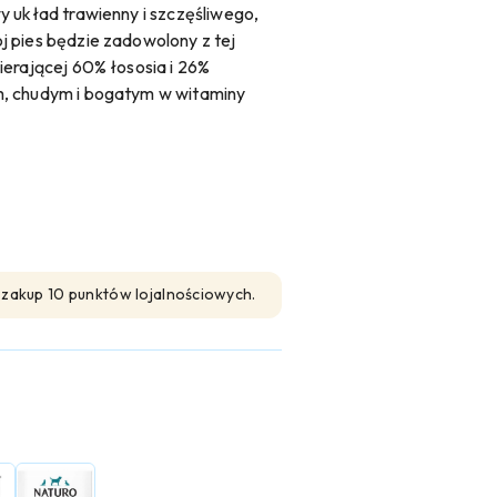
y układ trawienny i szczęśliwego,
 pies będzie zadowolony z tej
ierającej 60% łososia i 26%
m, chudym i bogatym w witaminy
n zakup 10 punktów lojalnościowych.