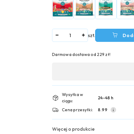
Ilość
szt.
Dod
Darmowa dostawa od 229 zł!
Dostępność
,
płatność
i
Wysyłka w
24-48 h
ciągu:
dostawa
Cena przesyłki:
8.99
Więcej o produkcie