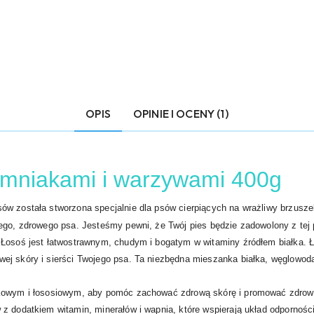
OPIS
OPINIE I OCENY (1)
emniakami i warzywami 400g
w została stworzona specjalnie dla psów cierpiących na wrażliwy brzuszek,
ego, zdrowego psa. Jesteśmy pewni, że Twój pies będzie zadowolony z tej 
 Łosoś jest łatwostrawnym, chudym i bogatym w witaminy źródłem białka.
j skóry i sierści Twojego psa. Ta niezbędna mieszanka białka, węglowodan
kowym i łososiowym, aby pomóc zachować zdrową skórę i promować zdrową 
z dodatkiem witamin, minerałów i wapnia, które wspierają układ odporności