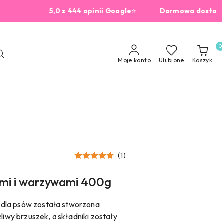
5,0 z 444 opinii Google
⭐
Darmowa dostawa od 2
0
Moje konto
Ulubione
Koszyk
(1)
ami i warzywami 400g
dla psów została stworzona
liwy brzuszek, a składniki zostały