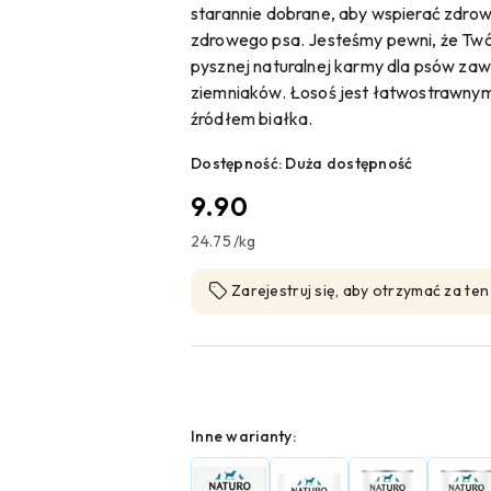
starannie dobrane, aby wspierać zdrow
zdrowego psa. Jesteśmy pewni, że Twój
pysznej naturalnej karmy dla psów zaw
ziemniaków. Łosoś jest łatwostrawny
źródłem białka.
Dostępność:
Duża dostępność
cena:
9.90
24.75
/
kg
Zarejestruj się, aby otrzymać za te
Wariant
Inne warianty: