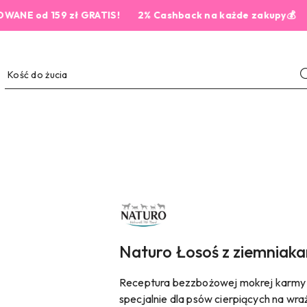
d 159 zł GRATIS!
2% Cashback na każde zakupy💰
NAZWA
PRODUCENTA:
NATURO
Naturo Łosoś z ziemniak
Receptura bezzbożowej mokrej karmy 
specjalnie dla psów cierpiących na wraż