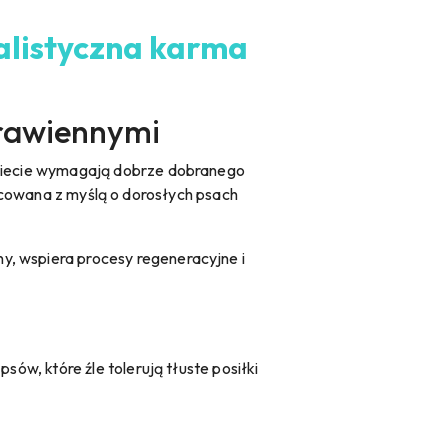
alistyczna karma
trawiennymi
w diecie wymagają dobrze dobranego
cowana z myślą o dorosłych psach
y, wspiera procesy regeneracyjne i
psów, które źle tolerują tłuste posiłki