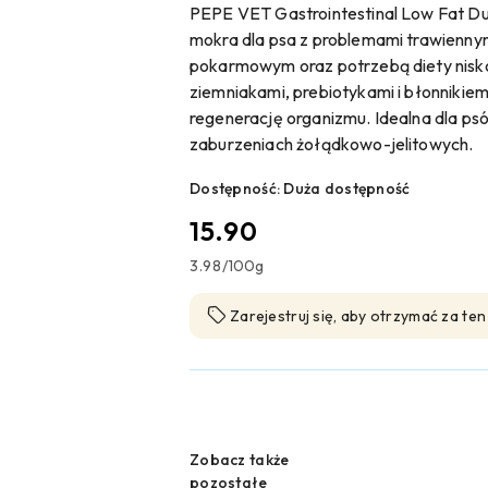
PEPE VET Gastrointestinal Low Fat Du
mokra dla psa z problemami trawienny
pokarmowym oraz potrzebą diety nisk
ziemniakami, prebiotykami i błonnikiem 
regenerację organizmu. Idealna dla psów
zaburzeniach żołądkowo-jelitowych.
Dostępność:
Duża dostępność
cena:
15.90
3.98
/
100g
Zarejestruj się, aby otrzymać za te
Wariant
Zobacz także
pozostałe