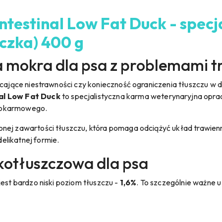
testinal Low Fat Duck - specj
czka) 400 g
 mokra dla psa z problemami 
racające niestrawności czy konieczność ograniczenia tłuszczu 
al Low Fat Duck
to specjalistyczna karma weterynaryjna opra
pokarmowego.
nej zawartości tłuszczu, która pomaga odciążyć układ trawienn
elikatnej formie.
skotłuszczowa dla psa
jest bardzo niski poziom tłuszczu -
1,6%
. To szczególnie ważne u 