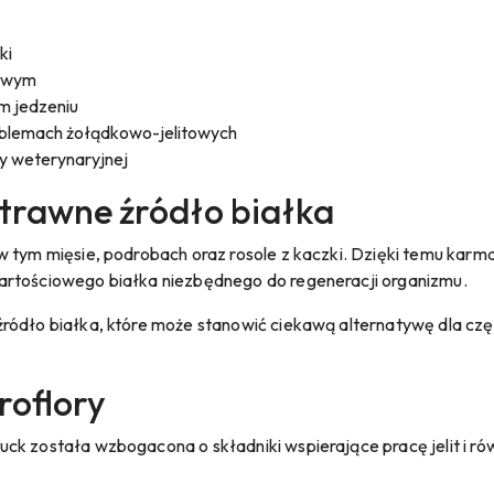
ki
owym
m jedzeniu
roblemach żołądkowo-jelitowych
y weterynaryjnej
strawne źródło białka
 w tym mięsie, podrobach oraz rosole z kaczki. Dzięki temu karm
artościowego białka niezbędnego do regeneracji organizmu.
ródło białka, które może stanowić ciekawą alternatywę dla cz
kroflory
ck została wzbogacona o składniki wspierające pracę jelit i r