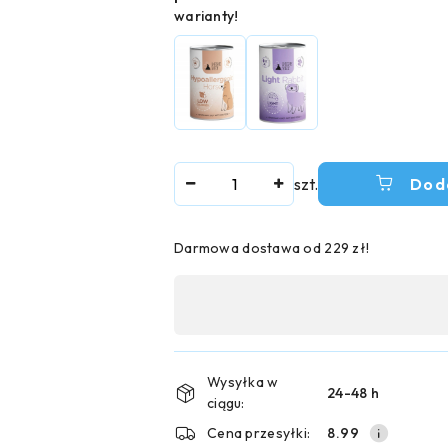
warianty!
Ilość
szt.
Dod
Darmowa dostawa od 229 zł!
Dostępność
,
płatność
i
Wysyłka w
24-48 h
ciągu:
dostawa
Cena przesyłki:
8.99