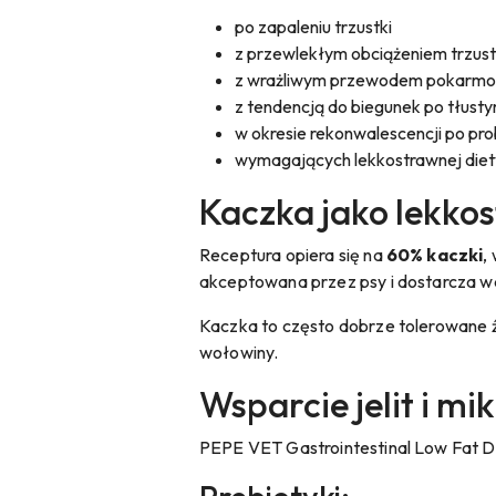
po zapaleniu trzustki
z przewlekłym obciążeniem trzust
z wrażliwym przewodem pokarm
z tendencją do biegunek po tłusty
w okresie rekonwalescencji po p
wymagających lekkostrawnej diet
Kaczka jako lekko
Receptura opiera się na
60% kaczki
,
akceptowana przez psy i dostarcza w
Kaczka to często dobrze tolerowane ź
wołowiny.
Wsparcie jelit i mi
PEPE VET Gastrointestinal Low Fat Du