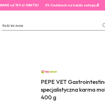
159 zł GRATIS!
2% Cashback na każde zakupy💰
NAZWA
PRODUCENTA:
PAKA
ZWIERZAKA
PEPE VET Gastrointestin
specjalistyczna karma mok
400 g