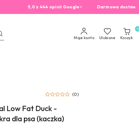
5,0 z 444 opinii Google
⭐
Darmowa dostawa od 229
0
Moje konto
Ulubione
Koszyk
(0)
al Low Fat Duck -
ra dla psa (kaczka)