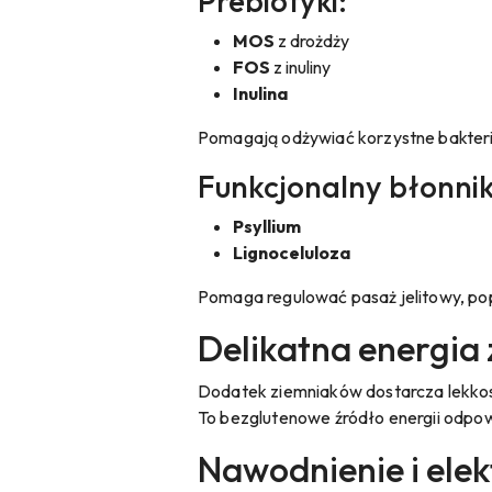
Prebiotyki:
MOS
z drożdży
FOS
z inuliny
Inulina
Pomagają odżywiać korzystne bakterie
Funkcjonalny błonnik
Psyllium
Lignoceluloza
Pomaga regulować pasaż jelitowy, po
Delikatna energia
Dodatek ziemniaków dostarcza lekkos
To bezglutenowe źródło energii odpo
Nawodnienie i elek