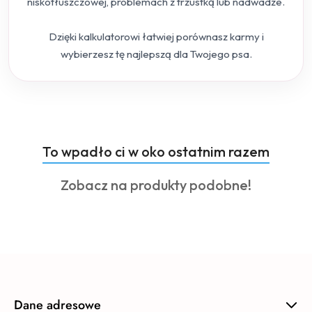
niskotłuszczowej, problemach z trzustką lub nadwadze.
Dzięki kalkulatorowi łatwiej porównasz karmy i
wybierzesz tę najlepszą dla Twojego psa.
Produkty
To wpadło ci w oko ostatnim razem
Pomiń karuzelę produktów
o
Produkty
Zobacz na produkty podobne!
statusie:
o
statusie:
Dane adresowe