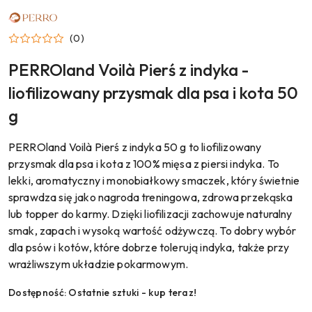
NAZWA
PRODUCENTA:
PERRO
(0)
PERROland Voilà Pierś z indyka -
liofilizowany przysmak dla psa i kota 50
g
PERROland Voilà Pierś z indyka 50 g to liofilizowany
przysmak dla psa i kota z 100% mięsa z piersi indyka. To
lekki, aromatyczny i monobiałkowy smaczek, który świetnie
sprawdza się jako nagroda treningowa, zdrowa przekąska
lub topper do karmy. Dzięki liofilizacji zachowuje naturalny
smak, zapach i wysoką wartość odżywczą. To dobry wybór
dla psów i kotów, które dobrze tolerują indyka, także przy
wrażliwszym układzie pokarmowym.
Dostępność:
Ostatnie sztuki - kup teraz!