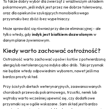
To także dobry wybór dla zwierząt z wrażliwszym układem
pokarmowym, jeśli indyk jest przez nie dobrze tolerowany,
oraz dla opiekunów szukających monobiałkowego
przysmaku bez zbóż i bez wypełniaczy.
Może sprawdzić się również przy diecie eliminacyjnej - ale
tylko wtedy, gdy
indyk jest białkiem dozwolonym
w
danym planie żywieniowym.
Kiedy warto zachować ostrożność?
Ostrożność warto zachować u psów i kotów z potwierdzoną
alergią lub nietolerancją na indyka albo drób. Taki przysmak
nie będzie wtedy odpowiednim wyborem, nawet jeśli ma
bardzo prosty skład.
Przy ścisłych dietach weterynaryjnych, zaawansowanych
chorobach przewodu pokarmowego, trzustki, nerek lub
wątroby warto wcześniej upewnić się, czy dodatkowe
przysmaki są w ogóle wskazane. Sam skład jest bardzo