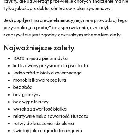
czysty, ale u zwierząt przewlekle chorych znaczenie ma nie
tylko jakość produktu, ale też cały plan żywieniowy.
Jeśli pupil jest na diecie eliminacyjnej, nie wprowadzaj tego
przysmaku „na próbę” bez sprawdzenia, czy indyk
rzeczywiście jest zgodny z aktualnym schematem diety.
Najważniejsze zalety
100% mięsa z piersi indyka
liofilizowany przysmak dla psa i kota
jedno źródło białka zwierzęcego
monobiałkowa receptura
bez zbóż
bez gliceryny
bez wypełniaczy
wysoka zawartość białka
relatywnie niska zawartość tłuszczu
łatwy do kruszenia i dzielenia
świetny jako nagroda treningowa