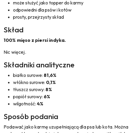
może służyć jako topper do karmy
odpowiedni dla psów i kotów
prosty, przejrzysty skład
Skład
100% mięso z piersi indyka.
Nic więcej.
Składniki analityczne
białko surowe:
81,6%
włókno surowe:
0,1%
tłuszcz surowy:
8%
popiół surowy:
6%
wilgotność:
4%
Sposób podania
Podawać jako karmę uzupełniającą dla psa lub kota. Można