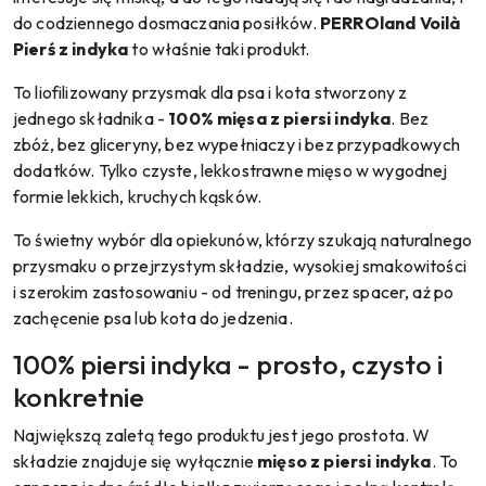
do codziennego dosmaczania posiłków.
PERROland Voilà
Pierś z indyka
to właśnie taki produkt.
To liofilizowany przysmak dla psa i kota stworzony z
jednego składnika -
100% mięsa z piersi indyka
. Bez
zbóż, bez gliceryny, bez wypełniaczy i bez przypadkowych
dodatków. Tylko czyste, lekkostrawne mięso w wygodnej
formie lekkich, kruchych kąsków.
To świetny wybór dla opiekunów, którzy szukają naturalnego
przysmaku o przejrzystym składzie, wysokiej smakowitości
i szerokim zastosowaniu - od treningu, przez spacer, aż po
zachęcenie psa lub kota do jedzenia.
100% piersi indyka - prosto, czysto i
konkretnie
Największą zaletą tego produktu jest jego prostota. W
składzie znajduje się wyłącznie
mięso z piersi indyka
. To