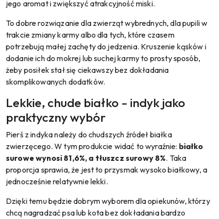
jego aromat i zwiększyć atrakcyjność miski.
To dobre rozwiązanie dla zwierząt wybrednych, dla pupili w
trakcie zmiany karmy albo dla tych, które czasem
potrzebują małej zachęty do jedzenia. Kruszenie kąsków i
dodanie ich do mokrej lub suchej karmy to prosty sposób,
żeby posiłek stał się ciekawszy bez dokładania
skomplikowanych dodatków.
Lekkie, chude białko - indyk jako
praktyczny wybór
Pierś z indyka należy do chudszych źródeł białka
zwierzęcego. W tym produkcie widać to wyraźnie:
białko
surowe wynosi 81,6%, a tłuszcz surowy 8%
. Taka
proporcja sprawia, że jest to przysmak wysoko białkowy, a
jednocześnie relatywnie lekki.
Dzięki temu będzie dobrym wyborem dla opiekunów, którzy
chcą nagradzać psa lub kota bez dokładania bardzo