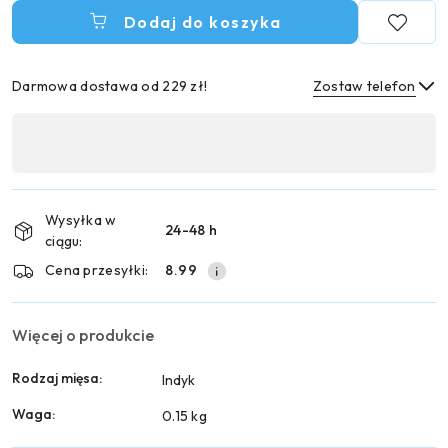
Dodaj do koszyka
Darmowa dostawa od 229 zł!
Zostaw telefon
Dostępność
,
Wyślij
płatność
i
Wysyłka w
24-48 h
dostawa
ciągu:
Cena przesyłki:
8.99
Więcej o produkcie
Rodzaj mięsa:
Indyk
Waga:
0.15 kg