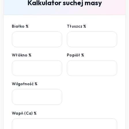
Kalkulator suchej masy
Białko %
Tłuszcz %
Włókno %
Popiół %
Wilgotność %
Wapń (Ca) %