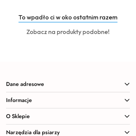
Produkty
To wpadło ci w oko ostatnim razem
Pomiń karuzelę produktów
o
Produkty
Zobacz na produkty podobne!
statusie:
o
statusie:
Dane adresowe
Informacje
O Sklepie
Narzędzia dla psiarzy