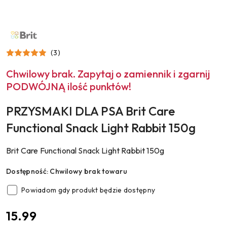
NAZWA
PRODUCENTA:
BRIT
(3)
Chwilowy brak. Zapytaj o zamiennik i zgarnij
PODWÓJNĄ ilość punktów!
PRZYSMAKI DLA PSA Brit Care
Functional Snack Light Rabbit 150g
Brit Care Functional Snack Light Rabbit 150g
Dostępność:
Chwilowy brak towaru
Powiadom gdy produkt będzie dostępny
cena:
15.99