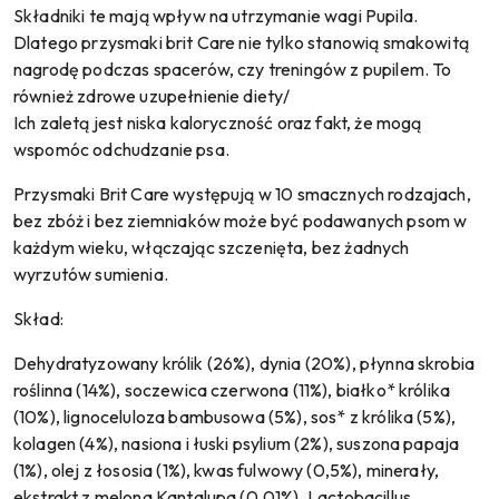
Składniki te mają wpływ na utrzymanie wagi Pupila.
Dlatego przysmaki brit Care nie tylko stanowią smakowitą
nagrodę podczas spacerów, czy treningów z pupilem. To
również zdrowe uzupełnienie diety/
Ich zaletą jest niska kaloryczność oraz fakt, że mogą
wspomóc odchudzanie psa.
Przysmaki Brit Care występują w 10 smacznych rodzajach,
bez zbóż i bez ziemniaków może być podawanych psom w
każdym wieku, włączając szczenięta, bez żadnych
wyrzutów sumienia.
Skład:
Dehydratyzowany królik (26%), dynia (20%), płynna skrobia
roślinna (14%), soczewica czerwona (11%), białko* królika
(10%), lignoceluloza bambusowa (5%), sos* z królika (5%),
kolagen (4%), nasiona i łuski psylium (2%), suszona papaja
(1%), olej z łososia (1%), kwas fulwowy (0,5%), minerały,
ekstrakt z melona Kantalupa (0,01%), Lactobacillus