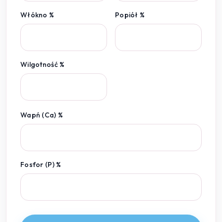
Włókno %
Popiół %
Wilgotność %
Wapń (Ca) %
Fosfor (P) %