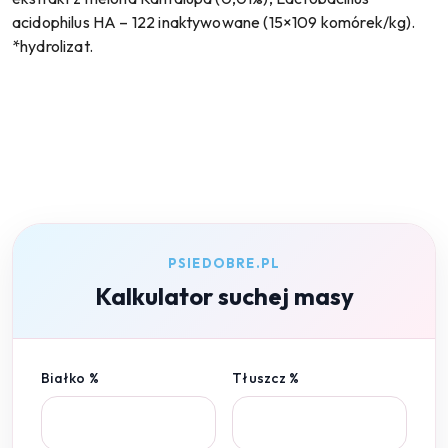
acidophilus HA – 122 inaktywowane (15×109 komórek/kg).
*hydrolizat.
PSIEDOBRE.PL
Kalkulator suchej masy
Białko %
Tłuszcz %