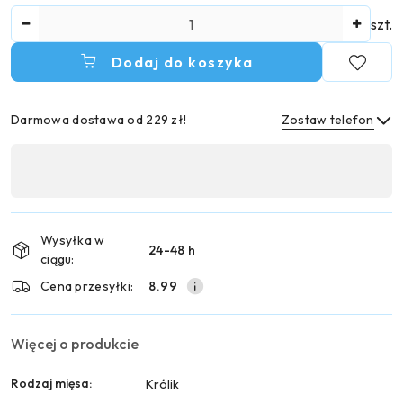
Ilość
szt.
Dodaj do koszyka
Darmowa dostawa od 229 zł!
Zostaw telefon
Dostępność
,
Wyślij
płatność
i
Wysyłka w
24-48 h
dostawa
ciągu:
Cena przesyłki:
8.99
Więcej o produkcie
Rodzaj mięsa:
Królik