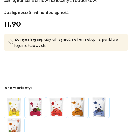
cukru, konserwantów i sztucznych dodatków.
Dostępność:
Średnia dostępność
cena:
11.90
Zarejestruj się, aby otrzymać za ten zakup 12 punktów
lojalnościowych.
Wariant
Inne warianty: