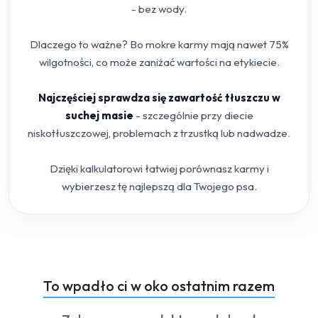
- bez wody.
Dlaczego to ważne? Bo mokre karmy mają nawet 75%
wilgotności, co może zaniżać wartości na etykiecie.
Najczęściej sprawdza się zawartość tłuszczu w
suchej masie
- szczególnie przy diecie
niskotłuszczowej, problemach z trzustką lub nadwadze.
Dzięki kalkulatorowi łatwiej porównasz karmy i
wybierzesz tę najlepszą dla Twojego psa.
Produkty
To wpadło ci w oko ostatnim razem
Pomiń karuzelę produktów
o