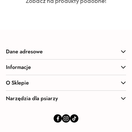
Produkty
Zobacz na produkty podobne!
statusie:
o
statusie:
Dane adresowe
Informacje
O Sklepie
Narzędzia dla psiarzy