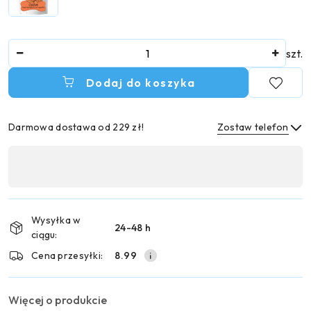
Ilość
szt.
Dodaj do koszyka
Darmowa dostawa od 229 zł!
Zostaw telefon
Dostępność
,
Wyślij
płatność
i
Wysyłka w
24-48 h
dostawa
ciągu:
Cena przesyłki:
8.99
Więcej o produkcie