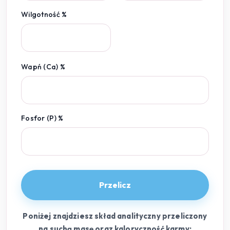
Wilgotność %
Wapń (Ca) %
Fosfor (P) %
Przelicz
Poniżej znajdziesz skład analityczny przeliczony
na suchą masę oraz kaloryczność karmy: