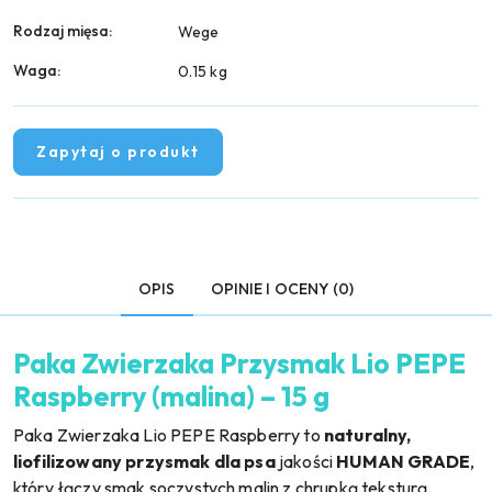
Rodzaj mięsa:
Wege
Waga:
0.15 kg
Zapytaj o produkt
OPIS
OPINIE I OCENY (0)
Paka Zwierzaka Przysmak Lio PEPE
Raspberry (malina) – 15 g
Paka Zwierzaka Lio PEPE Raspberry to
naturalny,
liofilizowany przysmak dla psa
jakości
HUMAN GRADE
,
który łączy smak soczystych malin z chrupką teksturą.