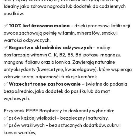
Idealny jako zdrowa nagroda lub dodatek do codziennych
posiłków.
✅
100% liofilizowana malina
– dzięki procesowi liofilizacji
owoce zachowują pełnię witamin, minerałów, smaku i
wartości odżywczych.
✅
Bogactwo składników odżywczych
– maliny
dostarczają witamin C, K, B2, B5, B6, potasu, magnezu,
manganu, folianu oraz błonnika. Zawierają naturalne
antyoksydanty (kwercetynę, kwas elagowy), które wspierają
zdrowie serca, odporność i funkcje komórek.
✅
Wszechstronne zastosowanie
– świetne do podania
bezpośrednio, jako dodatek do posiłku lub do mat
węchowych.
Przysmak PEPE Raspberry to doskonały wybór dla:
✅ psów każdej wielkości – bezpieczny i naturalny,
✅ psów wrażliwych – bez sztucznych dodatków, cukru i
konserwantów,