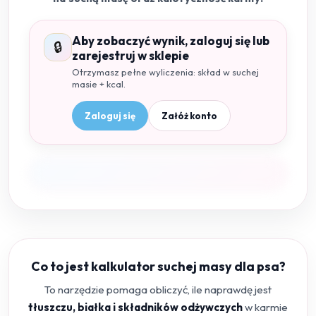
Aby zobaczyć wynik, zaloguj się lub
🔒
zarejestruj w sklepie
Otrzymasz pełne wyliczenia: skład w suchej
masie + kcal.
Zaloguj się
Załóż konto
Co to jest kalkulator suchej masy dla psa?
To narzędzie pomaga obliczyć, ile naprawdę jest
tłuszczu, białka i składników odżywczych
w karmie