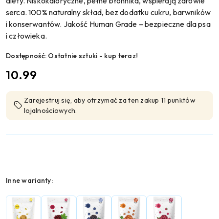
diety. Niskokaloryczne, pełne błonnika, wspierają zdrowie
serca. 100% naturalny skład, bez dodatku cukru, barwników
i konserwantów. Jakość Human Grade – bezpieczne dla psa
i człowieka.
Dostępność:
Ostatnie sztuki - kup teraz!
cena:
10.99
Zarejestruj się, aby otrzymać za ten zakup 11 punktów
lojalnościowych.
Wariant
Inne warianty: