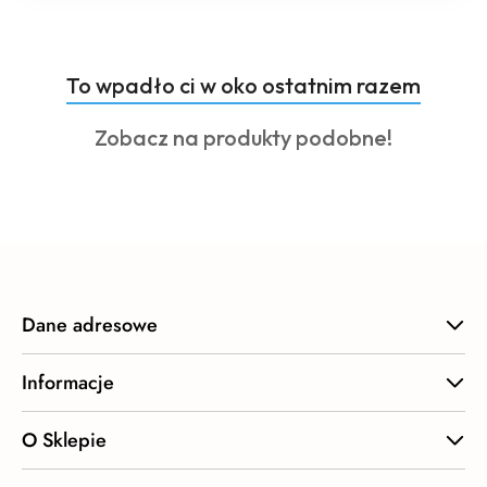
Produkty
To wpadło ci w oko ostatnim razem
Pomiń karuzelę produktów
o
Produkty
Zobacz na produkty podobne!
statusie:
o
statusie:
Dane adresowe
Informacje
O Sklepie