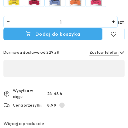
Ilość
szt.
Dodaj do koszyka
Darmowa dostawa od 229 zł!
Zostaw telefon
Dostępność
,
Wyślij
płatność
i
Wysyłka w
24-48 h
dostawa
ciągu:
Cena przesyłki:
8.99
Więcej o produkcie