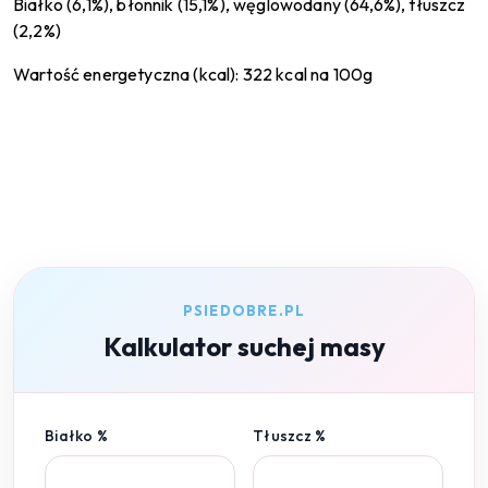
Białko (6,1%), błonnik (15,1%), węglowodany (64,6%), tłuszcz
(2,2%)
Wartość energetyczna (kcal): 322 kcal na 100g
PSIEDOBRE.PL
Kalkulator suchej masy
Białko %
Tłuszcz %