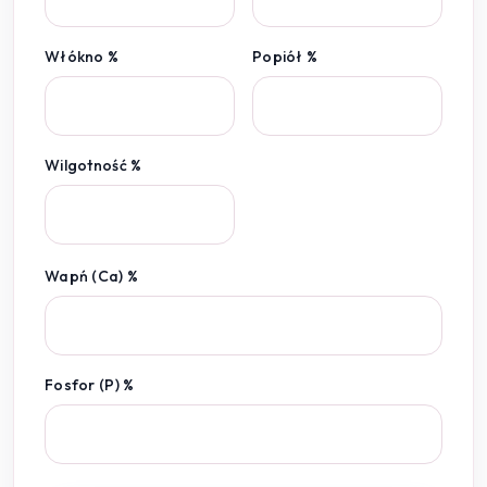
Włókno %
Popiół %
Wilgotność %
Wapń (Ca) %
Fosfor (P) %