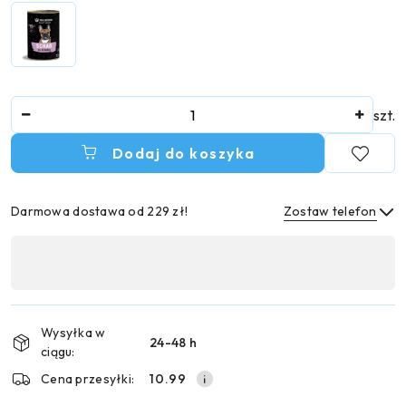
Ilość
szt.
Dodaj do koszyka
Darmowa dostawa od 229 zł!
Zostaw telefon
Dostępność
,
Wyślij
płatność
i
Wysyłka w
24-48 h
dostawa
ciągu:
Cena przesyłki:
10.99