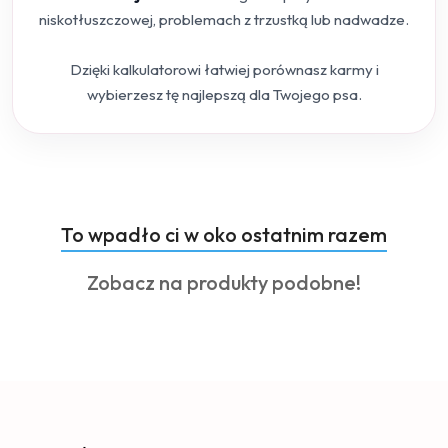
niskotłuszczowej, problemach z trzustką lub nadwadze.
Dzięki kalkulatorowi łatwiej porównasz karmy i
wybierzesz tę najlepszą dla Twojego psa.
Produkty
To wpadło ci w oko ostatnim razem
Pomiń karuzelę produktów
o
Produkty
Zobacz na produkty podobne!
statusie:
o
statusie: