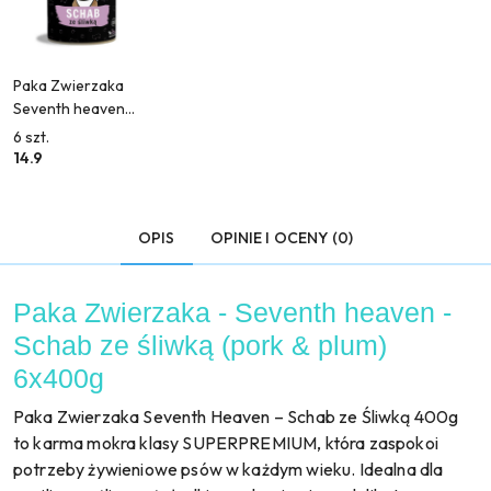
Paka Zwierzaka
Seventh heaven
Schab ze śliwką
6
szt.
(pork & plum) 400g
14.9
OPIS
OPINIE I OCENY (0)
Paka Zwierzaka - Seventh heaven -
Schab ze śliwką (pork & plum)
6x400g
Paka Zwierzaka Seventh Heaven – Schab ze Śliwką 400g
to karma mokra klasy SUPERPREMIUM, która zaspokoi
potrzeby żywieniowe psów w każdym wieku. Idealna dla