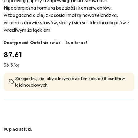
poprawiają apetyt i zapewniają lekkostrawność.
Hipoalergiczna formuła bez zbóż i konserwantów,
wzbogacona o olej z łososia i małżę nowozelandzką,
wspiera zdrowie stawów, skóry i sierści. Idealna dla psów z
wrażliwym żołądkiem.
Dostępność:
Ostatnie sztuki - kup teraz!
cena:
87.61
36.5
/
kg
Zarejestruj się, aby otrzymać za ten zakup 88 punktów
lojalnościowych.
Wariant
Kup na sztuki: