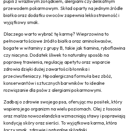
pupili z wrażliwym żołądkiem, alergiami czy delikatnym
przewodem pokarmowym. Skład oparty na jednym źródle
białka oraz dodatku owoców zapewnia lekkostrawność i
wyjątkowy smak.
Dlaczego warto wybrać tę karmę? Wieprzowina to
pełnowartościowe źródło białka oraz aminokwasów,
bogate w witaminy z grupy B, takie jak tiamina, ryboflawina
czy niacyna. Dodatek śliwek to naturalny sposób na
poprawę trawienia, regulację apetytu oraz wsparcie
zdrowia dzięki dużej zawartości błonnika i
przeciwutleniaczy. Hipoalergiczna formuła bez zbóż,
konserwantów i sztucznych barwników to idealne
rozwiązanie dla psów z alergiami pokarmowymi.
Zadbaj o zdrowie swojego psa, oferując mu posiłek, który
wspiera jego organizm na wielu poziomach. Olej z łososia
oraz małża nowozelandzka wzmacniają stawy i poprawiają
kondycję skóry oraz sierści. To wyjątkowa karma, która
łączy smak, zdrowie i naturalne składniki.