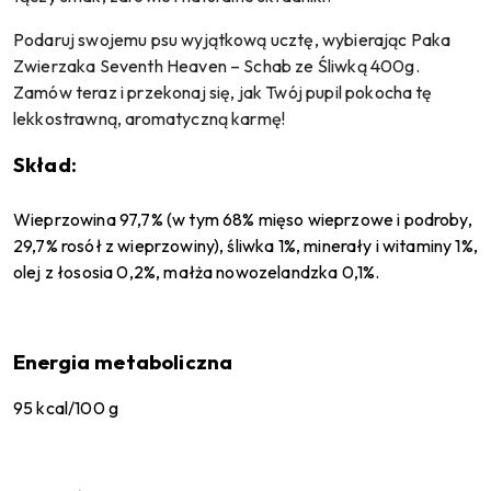
Podaruj swojemu psu wyjątkową ucztę, wybierając Paka
Zwierzaka Seventh Heaven – Schab ze Śliwką 400g.
Zamów teraz i przekonaj się, jak Twój pupil pokocha tę
lekkostrawną, aromatyczną karmę!
Skład:
Wieprzowina 97,7% (
w tym 68% mięso wieprzowe i podroby,
29,7% rosół z wieprzowiny), śliwka 1%, minerały i witaminy 1%,
olej z łososia 0,2%, małża nowozelandzka 0,1%.
Energia metaboliczna
95 kcal/100 g