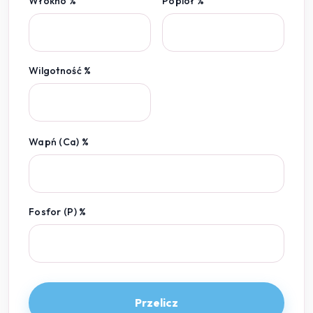
Włókno %
Popiół %
Wilgotność %
Wapń (Ca) %
Fosfor (P) %
Przelicz