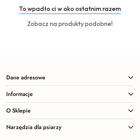
Produkty
To wpadło ci w oko ostatnim razem
Pomiń karuzelę produktów
o
Produkty
Zobacz na produkty podobne!
statusie:
o
statusie:
Dane adresowe
Informacje
O Sklepie
Narzędzia dla psiarzy