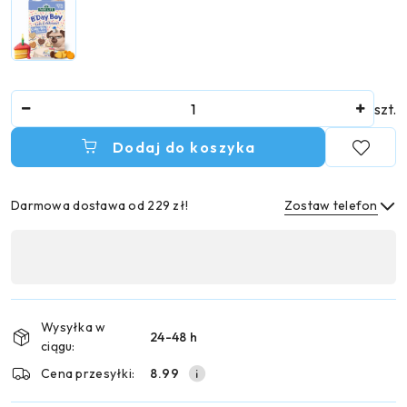
Ilość
szt.
Dodaj do koszyka
Darmowa dostawa od 229 zł!
Zostaw telefon
Dostępność
,
Wyślij
płatność
i
Wysyłka w
24-48 h
dostawa
ciągu:
Cena przesyłki:
8.99