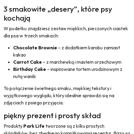
3 smakowite „desery”, które psy
kochają
W pudełku znajdziesz zestaw miękkich, pieczonych ciastek
dla psa w trzech smakach:
Chocolate Brownie
– z dodatkiem karobu zamiast
kakao
Carrot Cake
– z marchewką i masłem orzechowym
Birthday Cake
– inspirowane tortem urodzinowym z
nutą wanilii
To połączenie świetnego smaku, miękkiej tekstury i
wyjątkowego wyglądu, który idealnie sprawdzi się na
zdjęciach z psiego przyjęcia.
piękny prezent i prosty skład
Produkty
Park Life
tworzone są z kilku prostych
składników, bez zbędnego komplikowania receptur. Bazą są