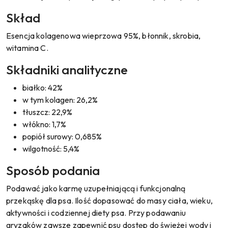
Skład
Esencja kolagenowa wieprzowa 95%, błonnik, skrobia,
witamina C.
Składniki analityczne
białko: 42%
w tym kolagen: 26,2%
tłuszcz: 22,9%
włókno: 1,7%
popiół surowy: 0,685%
wilgotność: 5,4%
Sposób podania
Podawać jako karmę uzupełniającą i funkcjonalną
przekąskę dla psa. Ilość dopasować do masy ciała, wieku,
aktywności i codziennej diety psa. Przy podawaniu
gryzaków zawsze zapewnić psu dostęp do świeżej wody i