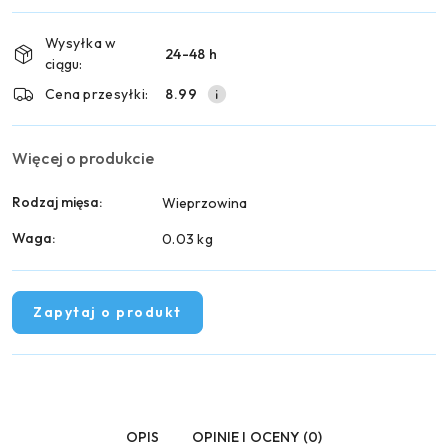
płatność
i
Wysyłka w
24-48 h
dostawa
ciągu:
Cena przesyłki:
8.99
Więcej o produkcie
Rodzaj mięsa:
Wieprzowina
Waga:
0.03 kg
Zapytaj o produkt
OPIS
OPINIE I OCENY (0)