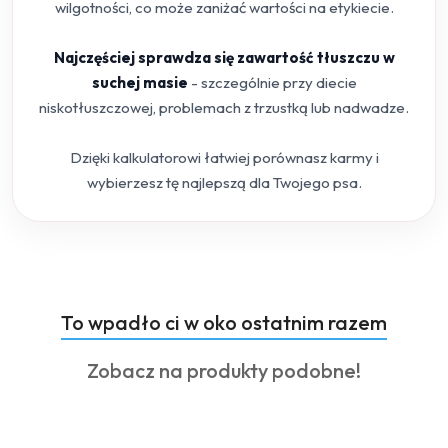
wilgotności, co może zaniżać wartości na etykiecie.
Najczęściej sprawdza się zawartość tłuszczu w
suchej masie
- szczególnie przy diecie
niskotłuszczowej, problemach z trzustką lub nadwadze.
Dzięki kalkulatorowi łatwiej porównasz karmy i
wybierzesz tę najlepszą dla Twojego psa.
Produkty
To wpadło ci w oko ostatnim razem
Pomiń karuzelę produktów
o
Produkty
Zobacz na produkty podobne!
statusie:
o
statusie: