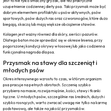
jest to nie tylko smaczny gryzak, ale też praktyczne
uzupełnienie codziennej diety psa. Taki przysmak może być
dobrym elementem profilaktyki u psów aktywnych, psów
sportowych, psów dużych ras oraz czworonogów, które dużo
biegają, skaczą lub mają większe obciążenie stawów.
Kolagen jest ważny również dla skóry, sierści i pazurów.
Dlatego baton może sprawdzić się w okresie linienia, przy
pogorszonej kondycji okrywy włosowej lub jako codzienna
funkcjonalna nagroda dla psa.
Przysmak na stawy dla szczeniąt i
młodych psów
Okres intensywnego wzrostu to czas, w którym organizm
psa pracuje na pełnych obrotach. Szczenię szybko
przybiera na masie, rozwija mięśnie, kości, stawy i tkanki
łączne. U młodych psów, szczególnie ras średnich, dużych i
szybko rosnących, warto zwracać uwagę nie tylko na karmę
podstawową, ale także na jakość przysmaków.