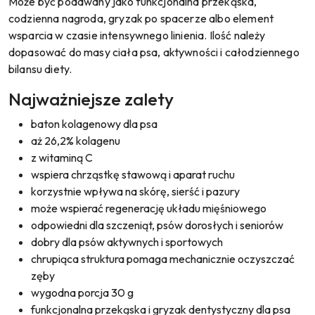
Może być podawany jako funkcjonalna przekąska,
codzienna nagroda, gryzak po spacerze albo element
wsparcia w czasie intensywnego linienia. Ilość należy
dopasować do masy ciała psa, aktywności i całodziennego
bilansu diety.
Najważniejsze zalety
baton kolagenowy dla psa
aż 26,2% kolagenu
z witaminą C
wspiera chrząstkę stawową i aparat ruchu
korzystnie wpływa na skórę, sierść i pazury
może wspierać regenerację układu mięśniowego
odpowiedni dla szczeniąt, psów dorosłych i seniorów
dobry dla psów aktywnych i sportowych
chrupiąca struktura pomaga mechanicznie oczyszczać
zęby
wygodna porcja 30 g
funkcjonalna przekąska i gryzak dentystyczny dla psa