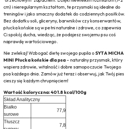
"orzechowym" zapachem. Dzięki niewielkim rozmiarom (1-2
cm) i nieregularnym kształtom, te przysmaki są idealne do
treningów i jako smaczny dodatek do codziennych posiłków.
Bez dodatku soli, gliceryny, barwników czy konserwantów,
płucka końskie są w pełni naturalne i zdrowe, co zapewnia
Ci spokój ducha, wiedząc, że podajesz swojemu psu coś
naprawdę wartościowego.
Nie zwlekaj! Wzbogać dietę swojego pupila o
SYTA MICHA
MINI Płucka końskie dla psa
– naturalny przysmak, który
wspiera zdrowie, witalność i dobre samopoczucie Twojego
psa każdego dnia. Zamów już teraz i obserwuj, jak Twój pies
cieszy się każdym chrupnięciem!
Wartość kaloryczna: 401.8 kcal/100g
Skład Analityczny
Białko
77,9
surowe
Tłuszcz
7,8
surowy