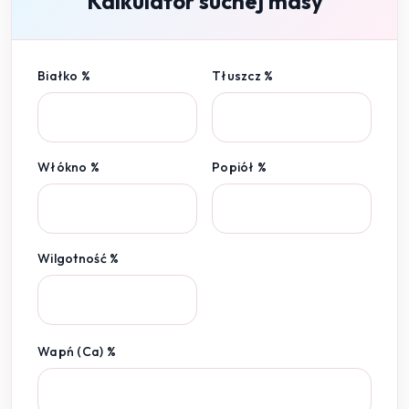
Kalkulator suchej masy
Białko %
Tłuszcz %
Włókno %
Popiół %
Wilgotność %
Wapń (Ca) %