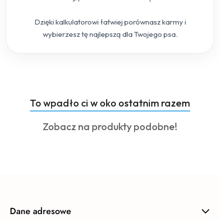
Dzięki kalkulatorowi łatwiej porównasz karmy i
wybierzesz tę najlepszą dla Twojego psa.
Produkty
To wpadło ci w oko ostatnim razem
Pomiń karuzelę produktów
o
Produkty
Zobacz na produkty podobne!
statusie:
o
statusie:
Dane adresowe