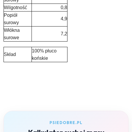
Wilgotność
0,8
Popiół
4,9
surowy
Włókna
7,2
surowe
100% płuco
Skład
końskie
PSIEDOBRE.PL