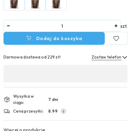
Ilość
szt.
Dodaj do koszyka
Darmowa dostawa od 229 zł!
Zostaw telefon
Dostępność
,
Wyślij
płatność
i
Wysyłka w
7 dni
dostawa
ciągu:
Cena przesyłki:
8.99
Więcej o produkcie