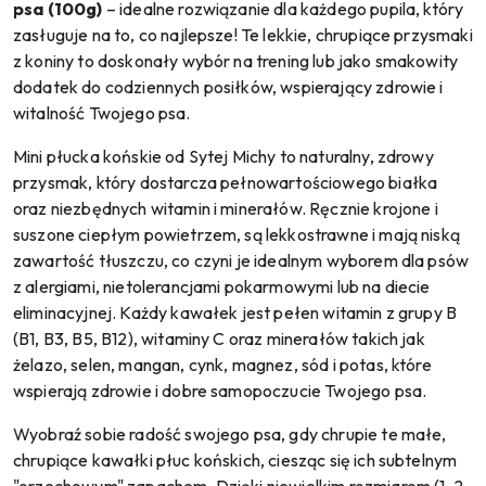
psa (100g)
– idealne rozwiązanie dla każdego pupila, który
zasługuje na to, co najlepsze! Te lekkie, chrupiące przysmaki
z koniny to doskonały wybór na trening lub jako smakowity
dodatek do codziennych posiłków, wspierający zdrowie i
witalność Twojego psa.
Mini płucka końskie od Sytej Michy to naturalny, zdrowy
przysmak, który dostarcza pełnowartościowego białka
oraz niezbędnych witamin i minerałów. Ręcznie krojone i
suszone ciepłym powietrzem, są lekkostrawne i mają niską
zawartość tłuszczu, co czyni je idealnym wyborem dla psów
z alergiami, nietolerancjami pokarmowymi lub na diecie
eliminacyjnej. Każdy kawałek jest pełen witamin z grupy B
(B1, B3, B5, B12), witaminy C oraz minerałów takich jak
żelazo, selen, mangan, cynk, magnez, sód i potas, które
wspierają zdrowie i dobre samopoczucie Twojego psa.
Wyobraź sobie radość swojego psa, gdy chrupie te małe,
chrupiące kawałki płuc końskich, ciesząc się ich subtelnym