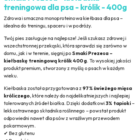
treningowa dla psa - królik - 400g
Zdrowa i smaczna monoproteinowa kiełbasa dla psa –
idealna do treningu, spaceru i w podróży.
Twój pies zasługuje na najlepsze! Jeśli szukasz zdrowej i
wszechstronnej przekąski, która sprawdzi się zarówno w
domu, jak i w terenie, sięgnij po
Smaki Prezesa –
kiełbaskę treningową królik 400 g
. To wysokiej jakości
produkt premium, stworzony z myślą o psach w każdym
wieku.
Kiełbaska została przygotowana z
97% świeżego mięsa
króliczego
, które należy do najdelikatniejszych i najlepiej
tolerowanych źródeł białka. Dzięki dodatkowi
3% tapioki
–
lekkostrawnego składnika roślinnego – powstał produkt
odpowiedni nawet dla psów z wrażliwym przewodem
pokarmowym.
✔ Bez glutenu