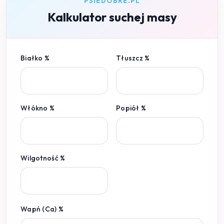
PSIEDOBRE.PL
Kalkulator suchej masy
Białko %
Tłuszcz %
Włókno %
Popiół %
Wilgotność %
Wapń (Ca) %