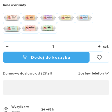
Wariant
Inne warianty:
Ilość
szt.
Dodaj do koszyka
Darmowa dostawa od 229 zł!
Zostaw telefon
Dostępność
,
Wyślij
płatność
i
Wysyłka w
24-48 h
dostawa
ciągu: