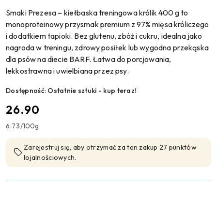
Smaki Prezesa – kiełbaska treningowa królik 400 g to
monoproteinowy przysmak premium z 97% mięsa króliczego
i dodatkiem tapioki. Bez glutenu, zbóż i cukru, idealna jako
nagroda w treningu, zdrowy posiłek lub wygodna przekąska
dla psów na diecie BARF. Łatwa do porcjowania,
lekkostrawna i uwielbiana przez psy.
Dostępność:
Ostatnie sztuki - kup teraz!
cena:
26.90
6.73
/
100g
Zarejestruj się, aby otrzymać za ten zakup 27 punktów
lojalnościowych.