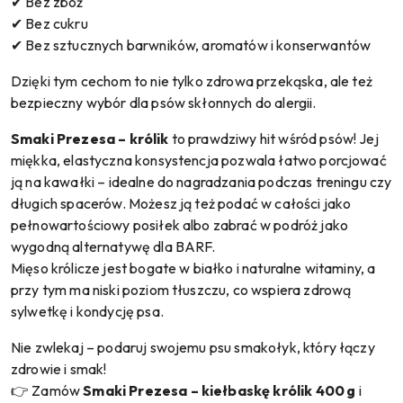
✔ Bez zbóż
✔ Bez cukru
✔ Bez sztucznych barwników, aromatów i konserwantów
Dzięki tym cechom to nie tylko zdrowa przekąska, ale też
bezpieczny wybór dla psów skłonnych do alergii.
Smaki Prezesa – królik
to prawdziwy hit wśród psów! Jej
miękka, elastyczna konsystencja pozwala łatwo porcjować
ją na kawałki – idealne do nagradzania podczas treningu czy
długich spacerów. Możesz ją też podać w całości jako
pełnowartościowy posiłek albo zabrać w podróż jako
wygodną alternatywę dla BARF.
Mięso królicze jest bogate w białko i naturalne witaminy, a
przy tym ma niski poziom tłuszczu, co wspiera zdrową
sylwetkę i kondycję psa.
Nie zwlekaj – podaruj swojemu psu smakołyk, który łączy
zdrowie i smak!
👉 Zamów
Smaki Prezesa – kiełbaskę królik 400 g
i