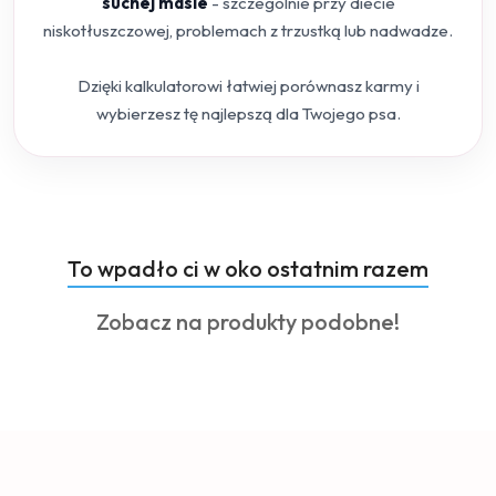
suchej masie
- szczególnie przy diecie
niskotłuszczowej, problemach z trzustką lub nadwadze.
Dzięki kalkulatorowi łatwiej porównasz karmy i
wybierzesz tę najlepszą dla Twojego psa.
Produkty
To wpadło ci w oko ostatnim razem
Pomiń karuzelę produktów
o
Produkty
Zobacz na produkty podobne!
statusie:
o
statusie: