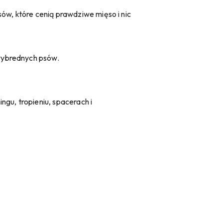
ów, które cenią prawdziwe mięso i nic
wybrednych psów.
ingu, tropieniu, spacerach i