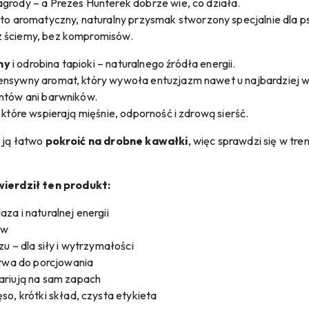
agrody – a Prezes Hunterek dobrze wie, co działa.
to aromatyczny, naturalny przysmak stworzony specjalnie dla ps
z ściemy, bez kompromisów.
ny
i odrobina tapioki – naturalnego źródła energii.
tensywny aromat, który wywoła entuzjazm nawet u najbardziej 
antów ani barwników.
 które wspierają mięśnie, odporność i zdrową sierść.
a ją łatwo
pokroić na drobne kawałki
, więc sprawdzi się w tren
ierdził ten produkt:
za i naturalnej energii
ów
u – dla siły i wytrzymałości
atwa do porcjowania
ariują na sam zapach
o, krótki skład, czysta etykieta