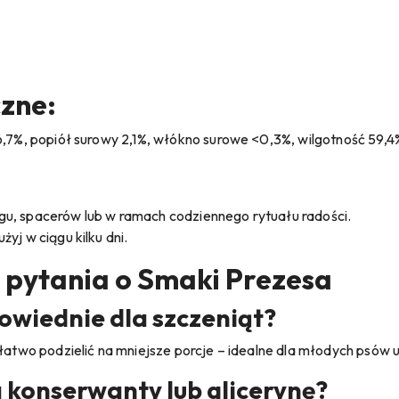
czne:
6,7%, popiół surowy 2,1%, włókno surowe <0,3%, wilgotność 59,4
u, spacerów lub w ramach codziennego rytuału radości.
yj w ciągu kilku dni.
 pytania o Smaki Prezesa
powiednie dla szczeniąt?
 łatwo podzielić na mniejsze porcje – idealne dla młodych psów
 konserwanty lub glicerynę?