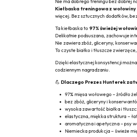
Nie ma dobrego treningu bez dobrej n
Kiełbaska treningowa z wołowiny
więcej. Bez sztucznych dodatków, be
Ta kiełbaska to
97% świeżej wołowi
Delikatnie podsuszana, zachowuje in
Nie zawiera zbóż, gliceryny, konserw
To czyste białko i tłuszcze zwierzęce,
Dzięki elastycznej konsystencji możn
codziennym nagradzaniu.
💪
Dlaczego Prezes Hunterek zatw
97% mięsa wołowego – źródło żela
bez zbóż, gliceryny i konserwant
wysoka zawartość białka i tłuszcz
elastyczna, miękka struktura – ł
aromatyczna i apetyczna – psy w
Niemiecka produkcja – świeże mięs