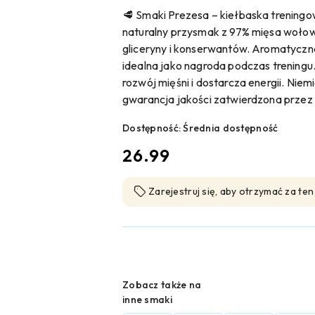
🥩 Smaki Prezesa – kiełbaska treningo
naturalny przysmak z 97% mięsa wołowe
gliceryny i konserwantów. Aromatyczna
idealna jako nagroda podczas treningu.
rozwój mięśni i dostarcza energii. Niem
gwarancja jakości zatwierdzona przez
Dostępność:
Średnia dostępność
cena:
26.99
Zarejestruj się, aby otrzymać za te
Wariant
Zobacz także na
inne smaki