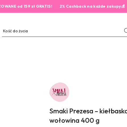
od 159 zł GRATIS!
2% Cashback na każde zakupy💰
NAZWA
PRODUCENTA:
SMAKI
PREZESA
Smaki Prezesa – kiełbaska
wołowina 400 g