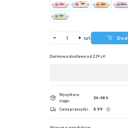
Ilość
szt.
Dod
Darmowa dostawa od 229 zł!
Dostępność
,
płatność
i
Wysyłka w
24-48 h
ciągu:
dostawa
Cena przesyłki:
8.99
Więcej o produkcie