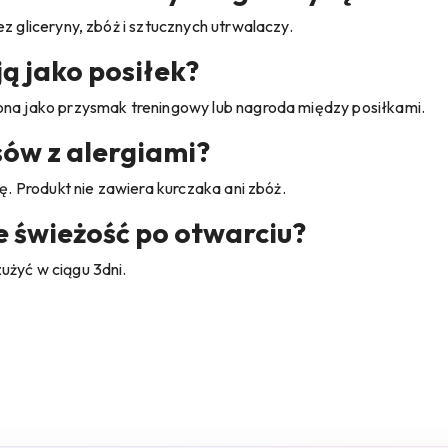
z gliceryny, zbóż i sztucznych utrwalaczy.
ą jako posiłek?
ona jako przysmak treningowy lub nagroda między posiłkami.
sów z alergiami?
nę. Produkt nie zawiera kurczaka ani zbóż.
 świeżość po otwarciu?
użyć w ciągu 3dni.