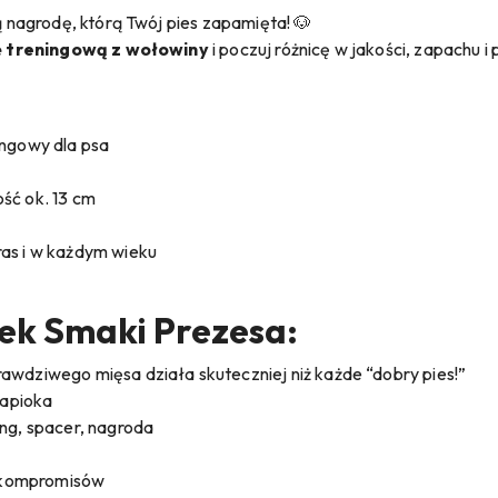
nagrodę, którą Twój pies zapamięta! 🐶
ę treningową z wołowiny
i poczuj różnicę w jakości, zapachu i 
ingowy dla psa
ść ok. 13 cm
ras i w każdym wieku
sek Smaki Prezesa:
wdziwego mięsa działa skuteczniej niż każde “dobry pies!”
tapioka
ng, spacer, nagroda
z kompromisów