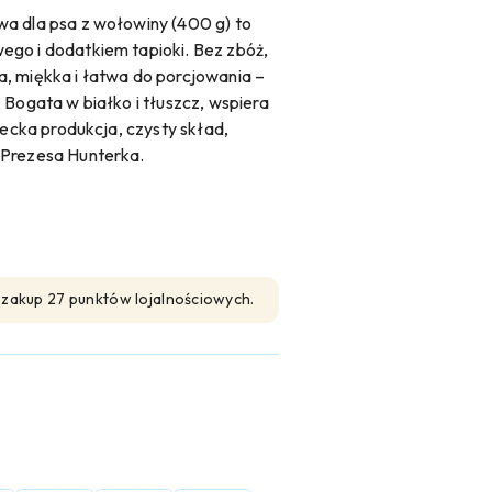
wa dla psa z wołowiny (400 g) to
go i dodatkiem tapioki. Bez zbóż,
, miękka i łatwa do porcjowania –
 Bogata w białko i tłuszcz, wspiera
iecka produkcja, czysty skład,
 Prezesa Hunterka.
n zakup 27 punktów lojalnościowych.