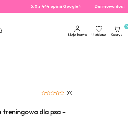
5,0 z 444 opinii Google
⭐
Darmowa dostawa od 2
0
Moje konto
Ulubione
Koszyk
(0)
 treningowa dla psa –