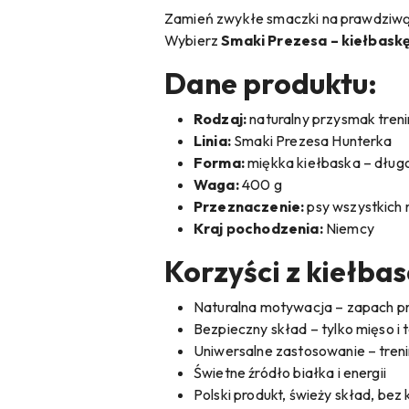
Zamień zwykłe smaczki na prawdziwą 
Wybierz
Smaki Prezesa – kiełbask
Dane produktu:
Rodzaj:
naturalny przysmak tren
Linia:
Smaki Prezesa Hunterka
Forma:
miękka kiełbaska – długo
Waga:
400 g
Przeznaczenie:
psy wszystkich 
Kraj pochodzenia:
Niemcy
Korzyści z kiełba
Naturalna motywacja – zapach pra
Bezpieczny skład – tylko mięso i 
Uniwersalne zastosowanie – treni
Świetne źródło białka i energii
Polski produkt, świeży skład, be