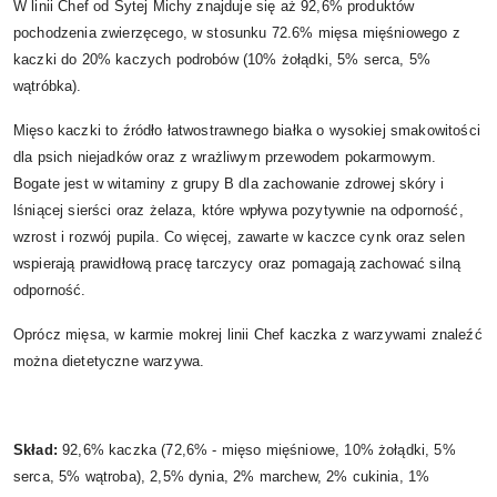
W linii Chef od Sytej Michy znajduje się aż 92,6% produktów
pochodzenia zwierzęcego, w stosunku 72.6% mięsa mięśniowego z
kaczki do 20% kaczych podrobów (10% żołądki, 5% serca, 5%
wątróbka).
Mięso kaczki to źródło łatwostrawnego białka o wysokiej smakowitości
dla psich niejadków oraz z wrażliwym przewodem pokarmowym.
Bogate jest w witaminy z grupy B dla zachowanie zdrowej skóry i
lśniącej sierści oraz żelaza, które wpływa pozytywnie na odporność,
wzrost i rozwój pupila. Co więcej, zawarte w kaczce cynk oraz selen
wspierają prawidłową pracę tarczycy oraz pomagają zachować silną
odporność.
Oprócz mięsa, w karmie mokrej linii Chef kaczka z warzywami znaleźć
można dietetyczne warzywa.
Skład:
92,6% kaczka (72,6% - mięso mięśniowe, 10% żołądki, 5%
serca, 5% wątroba), 2,5% dynia, 2% marchew, 2% cukinia, 1%