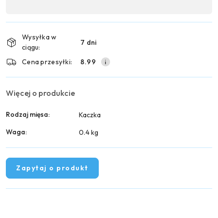
,
Wyślij
płatność
i
Wysyłka w
7 dni
dostawa
ciągu:
Cena przesyłki:
8.99
Więcej o produkcie
Rodzaj mięsa:
Kaczka
Waga:
0.4 kg
Zapytaj o produkt