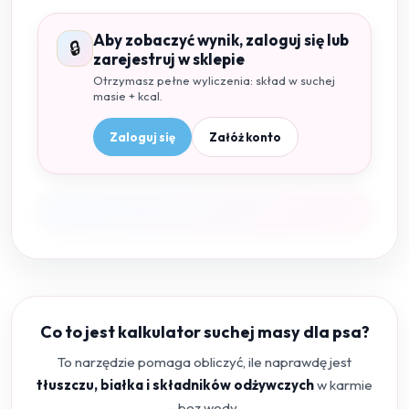
Aby zobaczyć wynik, zaloguj się lub
🔒
zarejestruj w sklepie
Otrzymasz pełne wyliczenia: skład w suchej
masie + kcal.
Zaloguj się
Załóż konto
Co to jest kalkulator suchej masy dla psa?
To narzędzie pomaga obliczyć, ile naprawdę jest
tłuszczu, białka i składników odżywczych
w karmie
- bez wody.