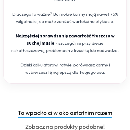
Dlaczego to ważne? Bo mokre karmy mają nawet 75%
wilgotności, co może zaniżać wartości na etykiecie.
Najczęściej sprawdza się zawartość tłuszczu w
suchej masie
- szczególnie przy diecie
niskotłuszczowej, problemach z trzustką lub nadwadze.
Dzięki kalkulatorowi łatwiej porównasz karmy i
wybierzesz tę najlepszą dla Twojego psa.
Produkty
To wpadło ci w oko ostatnim razem
Pomiń karuzelę produktów
o
Produkty
Zobacz na produkty podobne!
statusie: