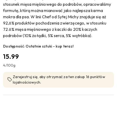
stosunek mięsa mięśniowego do podrobów, opracowaliśmy
formułę, którą można mianować jako najlepsza karma
mokra dla psa. W linii Chef od Sytej Michy znajduje się aż
92,6% produktów pochodzenia zwierzęcego, w stosunku
72.6% mięsa mięśniowego z kaczki do 20% kaczych
podrobów (10% żołądki, 5% serca, 5% wątróbka).
Dostępność:
Ostatnie sztuki - kup teraz!
cena:
15.99
4
/
100g
Zarejestruj się, aby otrzymać za ten zakup 16 punktów
lojalnościowych.