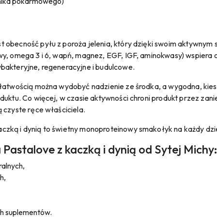
nnika pokarmowego)
 obecność pyłu z poroża jelenia, który dzięki swoim aktywnym 
wy, omega 3 i 6, wapń, magnez, EGF, IGF, aminokwasy) wspiera 
bakteryjne, regeneracyjne i budulcowe.
z łatwością można wydobyć nadzienie ze środka, a wygodna, k
oduktu. Co więcej, w czasie aktywności chroni produkt przez z
 czyste ręce właściciela.
czką i dynią to świetny monoproteinowy smakołyk na każdy dzi
Pastalove z kaczką i dynią od Sytej Michy
alnych,
h,
ch suplementów.