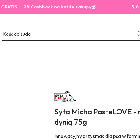
IS
2% Cashback na każde zakupy💰
5,0 z 444 
NAZWA
PRODUCENTA:
SYTA
MICHA
Syta Micha PasteLOVE - 
dynią 75g
Innowacyjny przysmak dla psa w formi