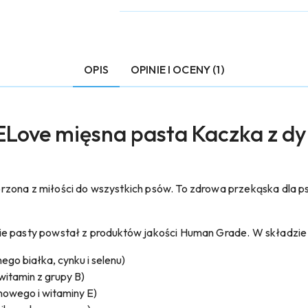
OPIS
OPINIE I OCENY (1)
ove mięsna pasta Kaczka z dy
zona z miłości do wszystkich psów. To zdrowa przekąska dla ps
ie pasty powstał z produktów jakości Human Grade. W składzie
ego białka, cynku i selenu)
witamin z grupy B)
nowego i witaminy E)