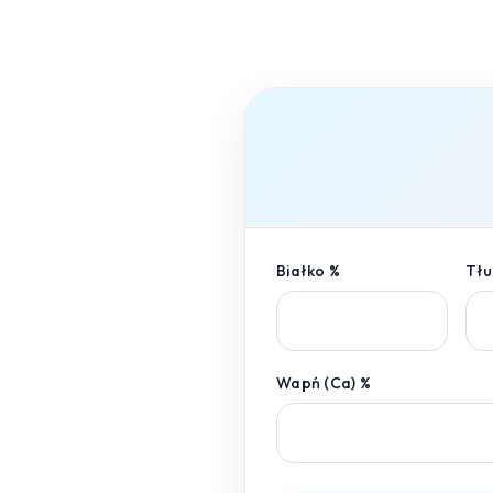
Białko %
Tłu
Wapń (Ca) %