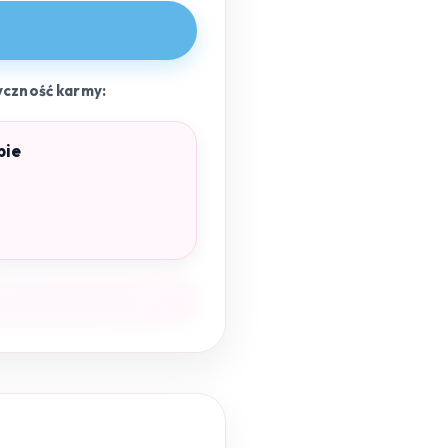
yczność karmy:
pie