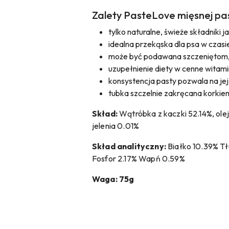
Zalety PasteLove mięsnej pas
tylko naturalne, świeże składniki 
idealna przekąska dla psa w czasi
może być podawana szczeniętom,
uzupełnienie diety w cenne witamin
konsystencja pasty pozwala na jej
tubka szczelnie zakręcana korkie
Skład:
Wątróbka z kaczki 52.14%, olej
jelenia 0.01%
Skład analityczny:
Białko 10.39% Tł
Fosfor 2.17% Wapń 0.59%
Waga: 75g