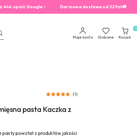
opinii Google
⭐
Darmowa dostawa od 229zł
🚚
dla 
0
Moje konto
Ulubione
Koszyk
(1)
mięsna pasta Kaczka z
e pasty powstał z produktów jakości