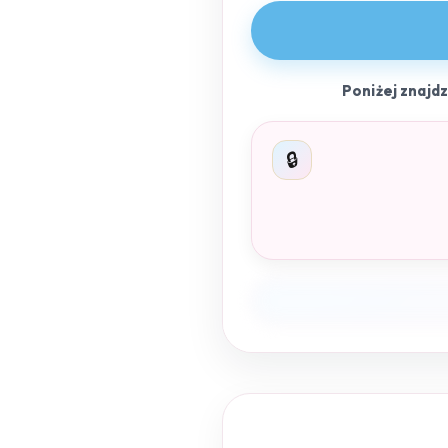
Poniżej znajd
🔒