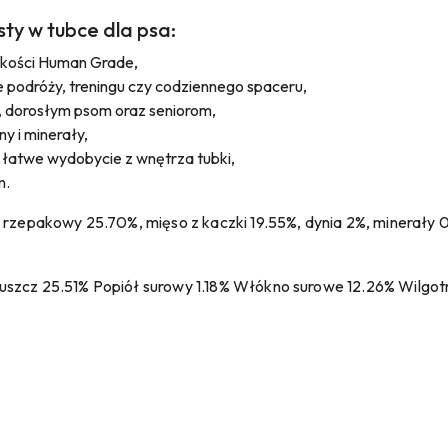
ty w tubce dla psa:
jakości Human Grade,
e podróży, treningu czy codziennego spaceru,
 dorosłym psom oraz seniorom,
y i minerały,
 łatwe wydobycie z wnętrza tubki,
m.
 rzepakowy 25.70%, mięso z kaczki 19.55%, dynia 2%, minerały 0
uszcz 25.51% Popiół surowy 1.18% Włókno surowe 12.26% Wilgotn