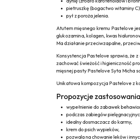
dynię (źródło karotenoidów i bło
pietruszkę (bogactwo witaminy C)
pył z poroża jelenia.
Atutem mięsnego kremu Pastelove jest
glukozamina, kolagen, kwas hialurono
Ma działanie przeciwzapalne, przeciw
Konsystencja Pastelove sprawia, że 
zachować świeżość i higieniczność pr
mięsnej pasty Pastelove Syta Micha są
Unikatowa kompozycja Pastelove z ka
Propozycje zastosowania 
wypełnienie do zabawek behawior
podczas zabiegów pielęgnacyjnyc
idealny dosmaczacz do karmy,
krem do psich wypieków,
pozwala na chowanie leków i inny