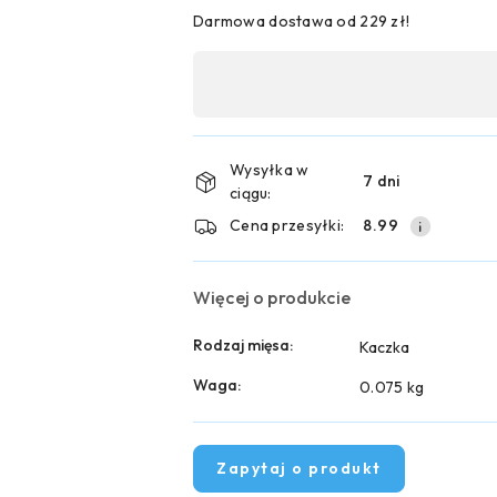
Darmowa dostawa od 229 zł!
Dostępność
,
płatność
i
Wysyłka w
7 dni
ciągu:
dostawa
Cena przesyłki:
8.99
Więcej o produkcie
Rodzaj mięsa:
Kaczka
Waga:
0.075 kg
Zapytaj o produkt