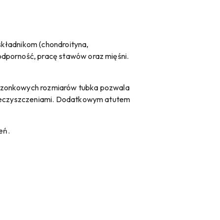
składnikom (chondroityna,
odporność, pracę stawów oraz mięśni.
ieszonkowych rozmiarów tubka pozwala
anieczyszczeniami. Dodatkowym atutem
eń.
: