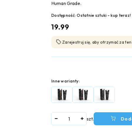
Human Grade.
Dostępność:
Ostatnie sztuki - kup teraz!
cena:
19.99
Zarejestruj się, aby otrzymać za te
Wariant
Inne warianty:
Ilość
szt.
Dod