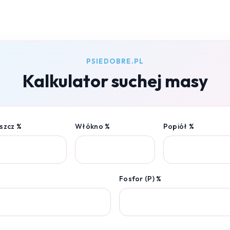
PSIEDOBRE.PL
Kalkulator suchej masy
szcz %
Włókno %
Popiół %
Fosfor (P) %