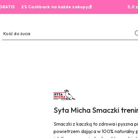
IS
2% Cashback na każde zakupy💰
5,0 z 444
NAZWA
PRODUCENTA:
SYTA
MICHA
Syta Micha Smaczki tren
Smaczki z kaczką to zdrowa i pyszna 
powietrzem dająca w 100% naturalny p