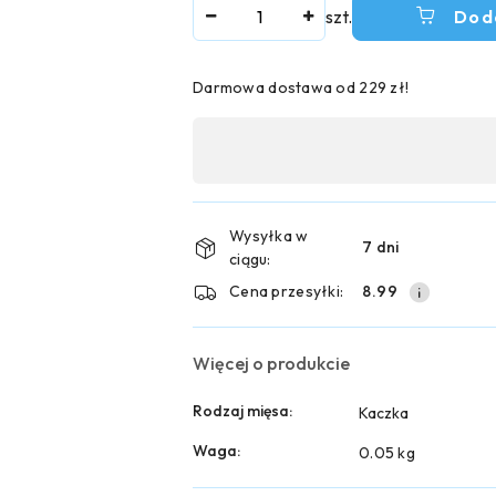
Ilość
szt.
Dod
Darmowa dostawa od 229 zł!
Dostępność
,
płatność
i
Wysyłka w
7 dni
ciągu:
dostawa
Cena przesyłki:
8.99
Więcej o produkcie
Rodzaj mięsa:
Kaczka
Waga:
0.05 kg