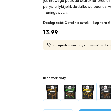
jabłkowego posiada charakter prebiot
perystaltyki jelit, dodatkowo podnos
treningowych.
Dostępność:
Ostatnie sztuki - kup teraz!
cena:
13.99
Zarejestruj się, aby otrzymać za te
Wariant
Inne warianty: