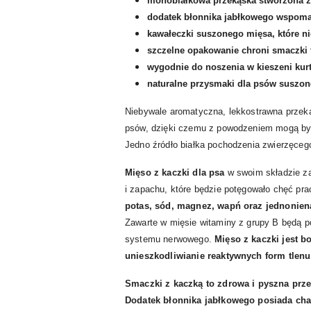
monobiałkowa przekąska stworzona z
dodatek błonnika jabłkowego wspomaga
kawałeczki suszonego mięsa, które ni
szczelne opakowanie chroni smaczki 
wygodnie do noszenia w kieszeni kurt
naturalne przysmaki dla psów suszon
Niebywale aromatyczna, lekkostrawna przek
psów, dzięki czemu z powodzeniem mogą by
Jedno źródło białka pochodzenia zwierzęce
Mięso z kaczki dla psa
w swoim składzie z
i zapachu, które będzie potęgowało chęć pra
potas, sód, magnez, wapń oraz jednonie
Zawarte w mięsie witaminy z grupy B będą p
systemu nerwowego.
Mięso z kaczki jest 
unieszkodliwianie reaktywnych form tlenu,
Smaczki z kaczką to zdrowa i pyszna prz
Dodatek błonnika jabłkowego posiada cha