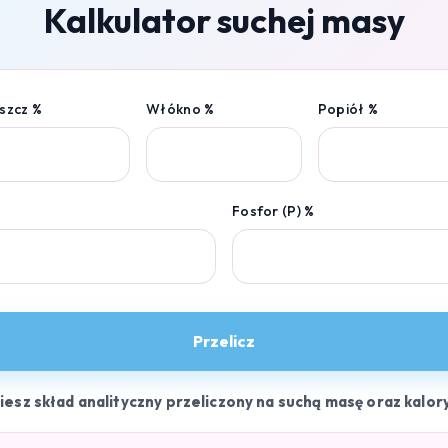
Kalkulator suchej masy
szcz %
Włókno %
Popiół %
Fosfor (P) %
Przelicz
ziesz skład analityczny przeliczony na suchą masę oraz kalor