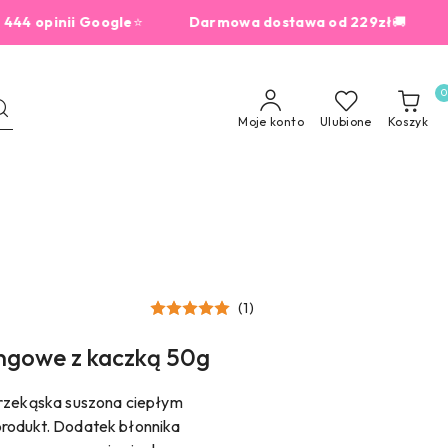
 opinii Google
⭐
Darmowa dostawa od 229zł
🚚
dla
0
Moje konto
Ulubione
Koszyk
(1)
ingowe z kaczką 50g
przekąska suszona ciepłym
rodukt. Dodatek błonnika