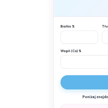
Białko %
Tłu
Wapń (Ca) %
Poniżej znajd