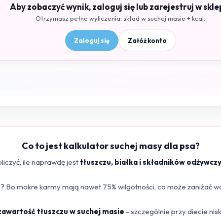
Aby zobaczyć wynik, zaloguj się lub zarejestruj w skle
Otrzymasz pełne wyliczenia: skład w suchej masie + kcal.
Zaloguj się
Załóż konto
Co to jest kalkulator suchej masy dla psa?
iczyć, ile naprawdę jest
tłuszczu, białka i składników odżywcz
 Bo mokre karmy mają nawet 75% wilgotności, co może zaniżać war
 zawartość tłuszczu w suchej masie
- szczególnie przy diecie ni