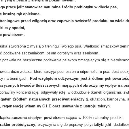
 myślą o psach z alergiami pokarmowymi,
 pracę jelit stanowiąc naturalne źródło prebiotyku w diecie psa,
e brudzą rąk opiekuna,
treningowe przed wilgocią oraz zapewnia świeżość produktu na wiele dn
ki czy spodni,
e powietrzem.
ąska stworzona z myślą o treningu Twojego psa. Wielkość smaczków treni
ć podawane szczeniakom, psom dorosłym oraz seniorom.
go pozwala na bezpieczne podawanie psiakom zmagającym się z nietoleran
awiera dużo żelaza, które sprzyja podnoszeniu odporności u psa. Jest s
cy na treningach.
Pod względem odżywczym jest źródłem pełnowartościo
nasyconych kwasów tłuszczowych mających dobroczynny wpływ na psi
oprawiały koncentrację, odgrywały rolę w odbudowie tkanek organizmu, z
bogatym źródłem naturalnych przeciwutleniaczy
tj. glutation, karnozyna,
 regenerację witaminy C i E oraz usuwanie z ustroju toksyn.
ekąska suszona ciepłym powietrzem
dająca w 100% naturalny produkt.
rakter prebiotyczny
, przyczynia się do poprawy perystaltyki jelit, doda