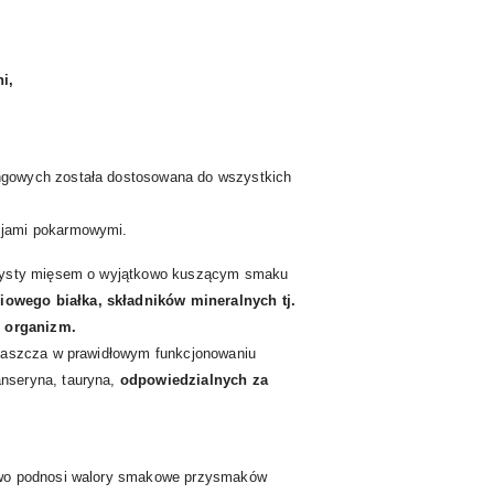
i,
ngowych została dostosowana do wszystkich
cjami pokarmowymi.
oczysty mięsem o wyjątkowo kuszącym smaku
wego białka, składników mineralnych tj.
 organizm.
właszcza w prawidłowym funkcjonowaniu
 anseryna, tauryna,
odpowiedzialnych za
tkowo podnosi walory smakowe przysmaków