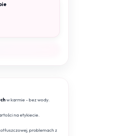
pie
ych
w karmie - bez wody.
tości na etykiecie.
skotłuszczowej, problemach z