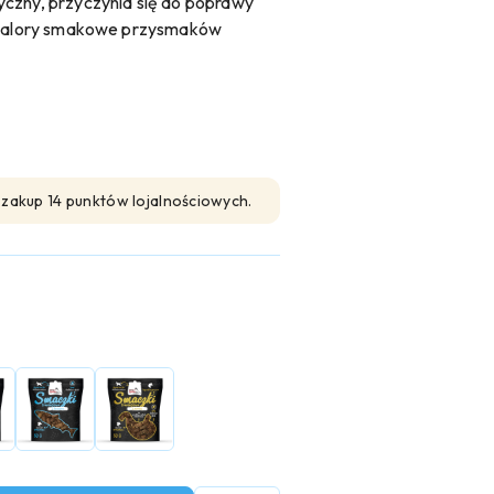
yczny, przyczynia się do poprawy
i walory smakowe przysmaków
n zakup 14 punktów lojalnościowych.