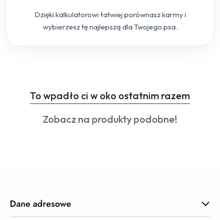
Dzięki kalkulatorowi łatwiej porównasz karmy i
wybierzesz tę najlepszą dla Twojego psa.
Produkty
To wpadło ci w oko ostatnim razem
Pomiń karuzelę produktów
o
Produkty
Zobacz na produkty podobne!
statusie:
o
statusie:
Dane adresowe