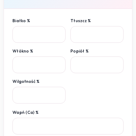
Białko %
Tłuszcz %
Włókno %
Popiół %
Wilgotność %
Wapń (Ca) %