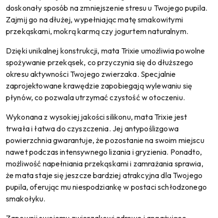
doskonały sposób na zmniejszenie stresu u Twojego pupila.
Zajmij go na dłużej, wypełniając matę smakowitymi
przekąskami, mokrą karmą czy jogurtem naturalnym.
Dzięki unikalnej konstrukcji, mata Trixie umożliwia powolne
spożywanie przekąsek, co przyczynia się do dłuższego
okresu aktywności Twojego zwierzaka. Specjalnie
zaprojektowane krawędzie zapobiegają wylewaniu się
płynów, co pozwala utrzymać czystość w otoczeniu.
Wykonana z wysokiej jakości silikonu, mata Trixie jest
trwała i łatwa do czyszczenia. Jej antypoślizgowa
powierzchnia gwarantuje, że pozostanie na swoim miejscu
nawet podczas intensywnego lizania i gryzienia. Ponadto,
możliwość napełniania przekąskami i zamrażania sprawia,
że mata staje się jeszcze bardziej atrakcyjna dla Twojego
pupila, oferując mu niespodziankę w postaci schłodzonego
smakołyku.
Zapewnij swojemu zwierzakowi zdrowe i angażujące