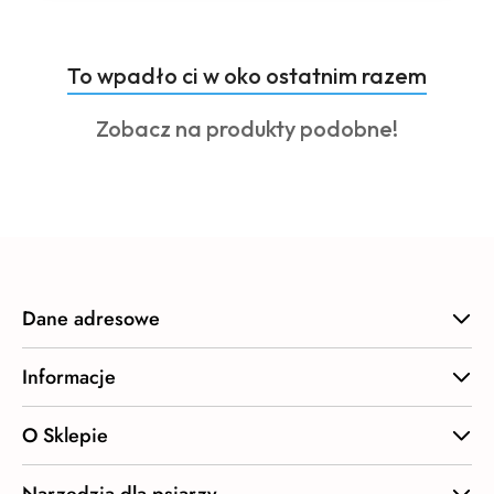
Produkty
To wpadło ci w oko ostatnim razem
Pomiń karuzelę produktów
o
Produkty
Zobacz na produkty podobne!
statusie:
o
statusie:
Dane adresowe
Informacje
O Sklepie