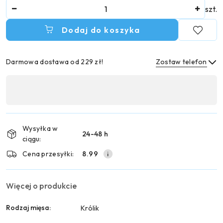
Ilość
szt.
Dodaj do koszyka
Darmowa dostawa od 229 zł!
Zostaw telefon
Dostępność
,
Wyślij
płatność
i
Wysyłka w
24-48 h
dostawa
ciągu:
Cena przesyłki:
8.99
Więcej o produkcie
Rodzaj mięsa:
Królik