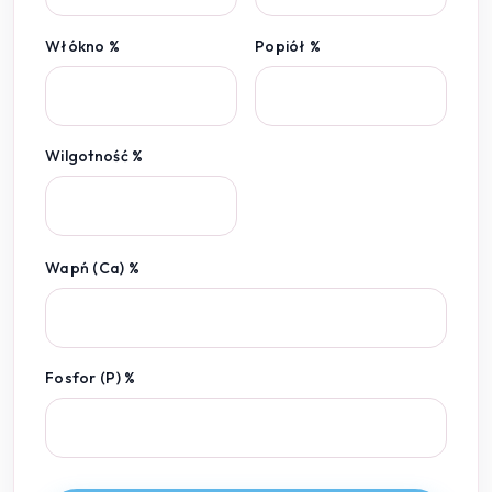
Włókno %
Popiół %
Wilgotność %
Wapń (Ca) %
Fosfor (P) %