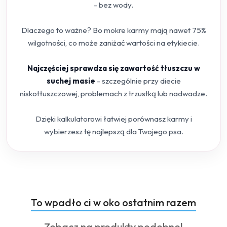
- bez wody.
Dlaczego to ważne? Bo mokre karmy mają nawet 75%
wilgotności, co może zaniżać wartości na etykiecie.
Najczęściej sprawdza się zawartość tłuszczu w
suchej masie
- szczególnie przy diecie
niskotłuszczowej, problemach z trzustką lub nadwadze.
Dzięki kalkulatorowi łatwiej porównasz karmy i
wybierzesz tę najlepszą dla Twojego psa.
Produkty
To wpadło ci w oko ostatnim razem
Pomiń karuzelę produktów
o
Produkty
Zobacz na produkty podobne!