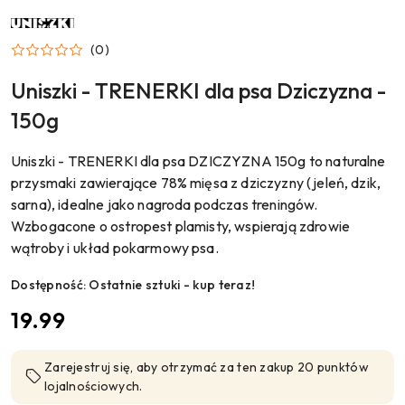
NAZWA
PRODUCENTA:
UNISZKI
(0)
Uniszki - TRENERKI dla psa Dziczyzna -
150g
Uniszki - TRENERKI dla psa DZICZYZNA 150g to naturalne
przysmaki zawierające 78% mięsa z dziczyzny (jeleń, dzik,
sarna), idealne jako nagroda podczas treningów.
Wzbogacone o ostropest plamisty, wspierają zdrowie
wątroby i układ pokarmowy psa.
Dostępność:
Ostatnie sztuki - kup teraz!
cena:
19.99
Zarejestruj się, aby otrzymać za ten zakup 20 punktów
lojalnościowych.