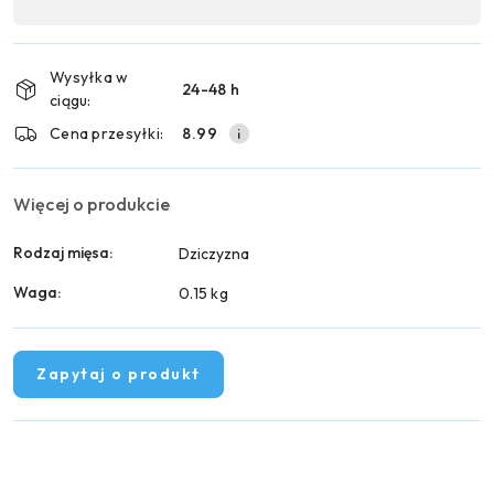
,
Wyślij
płatność
i
Wysyłka w
24-48 h
dostawa
ciągu:
Cena przesyłki:
8.99
Więcej o produkcie
Rodzaj mięsa:
Dziczyzna
Waga:
0.15 kg
Zapytaj o produkt