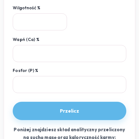
Wilgotność %
Wapń (Ca) %
Fosfor (P) %
Przelicz
Poniżej znajdziesz skład analityczny przeliczony
na suchą masę oraz kaloryczność karmy: