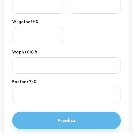
Wilgotność %
Wapń (Ca) %
Fosfor (P) %
Przelicz