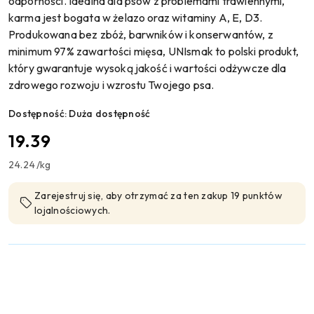
odporności. Idealna dla psów z problemami trawiennymi,
karma jest bogata w żelazo oraz witaminy A, E, D3.
Produkowana bez zbóż, barwników i konserwantów, z
minimum 97% zawartości mięsa, UNIsmak to polski produkt,
który gwarantuje wysoką jakość i wartości odżywcze dla
zdrowego rozwoju i wzrostu Twojego psa.
Dostępność:
Duża dostępność
cena:
19.39
24.24
/
kg
Zarejestruj się, aby otrzymać za ten zakup 19 punktów
lojalnościowych.