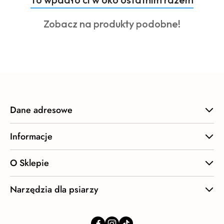
Pomiń karuzelę produktów
o
Produkty
Zobacz na produkty podobne!
statusie:
o
statusie:
Dane adresowe
Informacje
O Sklepie
Narzędzia dla psiarzy