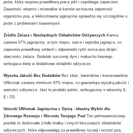
psów, który wspiera prawidłową pracę jelit i zapobiega zaparciom.
Zawartość witamin i minerałów w karmie wzmacnia odporność
organizmu psa, a lekkostrawna jagnięcina sprawdza się szczególnie u
psów z problemami trawiennymi.
Źródło Żelaza i Niezbędnych Składników Odżywczych
Karma
zawiera 57% jagnięciny, w tym mięso, serce i wątroba jagnięce, co
zapewnia prawidłowy oddech i odpowiedni rytm serca psa dzięki
obecności żelaza. Dodatek suszonej dyni i makuchu lnianego
wzbogaca dietę w dodatkowe składniki odżywcze.
Wysoka Jakość Bez Dodatków
Bez zbóż, barwników i konserwantów,
UNIsmak zawiera minimum 97% mięsa, co gwarantuje wysoką jakość i
wartości odżywcze. Jest to produkt polski, wzbogacony o witaminy A,
E i D3.
Uniszki UNIsmak Jagnięcina z Dynią - Idealny Wybór dla
Zdrowego Rozwoju i Wzrostu Twojego Psa!
Ten pełnowartościowy
posiłek to doskonałe źródło białka i innych kluczowych składników
odżywczych, które odpowiadają za prawidłowy rozwój i wzrost psa,