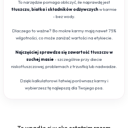
To narzędzie pomaga obliczyć, ile naprawdę jest
tłuszczu, białka i składników odżywczych
w karmie
- bez wody.
Dlaczego to ważne? Bo mokre karmy mają nawet 75%
wilgotności, co może zaniżać wartości na etykiecie.
Najczęściej sprawdza się zawartość tłuszczu w
suchej masie
- szczególnie przy diecie
niskotłuszczowej, problemach z trzustką lub nadwadze.
Dzięki kalkulatorowi łatwiej porównasz karmy i
wybierzesz tę najlepszą dla Twojego psa.
Produkty
To wpadło ci w oko ostatnim razem