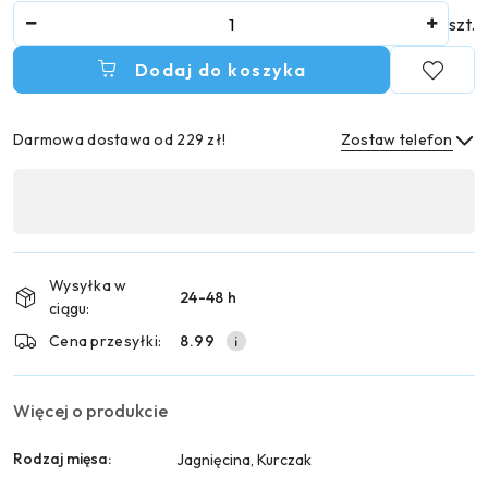
Ilość
szt.
Dodaj do koszyka
Darmowa dostawa od 229 zł!
Zostaw telefon
Dostępność
,
Wyślij
płatność
i
Wysyłka w
24-48 h
dostawa
ciągu:
Cena przesyłki:
8.99
Więcej o produkcie
Rodzaj mięsa:
Jagnięcina, Kurczak