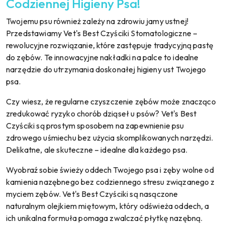
Codziennej Higieny Psa!
Twojemu psu również zależy na zdrowiu jamy ustnej!
Przedstawiamy Vet's Best Czyściki Stomatologiczne –
rewolucyjne rozwiązanie, które zastępuje tradycyjną pastę
do zębów. Te innowacyjne nakładki na palce to idealne
narzędzie do utrzymania doskonałej higieny ust Twojego
psa.
Czy wiesz, że regularne czyszczenie zębów może znacząco
zredukować ryzyko chorób dziąseł u psów? Vet's Best
Czyściki są prostym sposobem na zapewnienie psu
zdrowego uśmiechu bez użycia skomplikowanych narzędzi.
Delikatne, ale skuteczne – idealne dla każdego psa.
Wyobraź sobie świeży oddech Twojego psa i zęby wolne od
kamienia nazębnego bez codziennego stresu związanego z
myciem zębów. Vet's Best Czyściki są nasączone
naturalnym olejkiem miętowym, który odświeża oddech, a
ich unikalna formuła pomaga zwalczać płytkę nazębną.