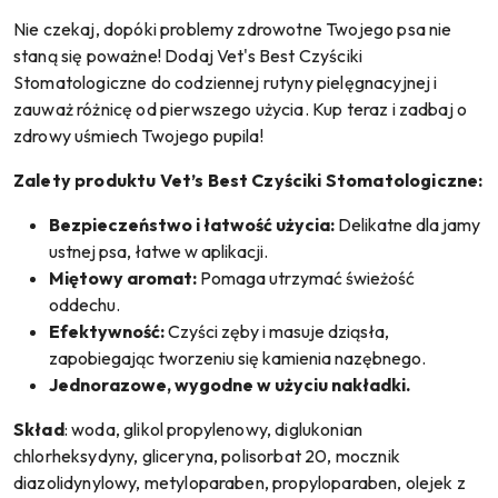
Nie czekaj, dopóki problemy zdrowotne Twojego psa nie
staną się poważne! Dodaj Vet's Best Czyściki
Stomatologiczne do codziennej rutyny pielęgnacyjnej i
zauważ różnicę od pierwszego użycia. Kup teraz i zadbaj o
zdrowy uśmiech Twojego pupila!
Zalety produktu Vet’s Best Czyściki Stomatologiczne:
Bezpieczeństwo i łatwość użycia:
Delikatne dla jamy
ustnej psa, łatwe w aplikacji.
Miętowy aromat:
Pomaga utrzymać świeżość
oddechu.
Efektywność:
Czyści zęby i masuje dziąsła,
zapobiegając tworzeniu się kamienia nazębnego.
Jednorazowe, wygodne w użyciu nakładki.
Skład
: woda, glikol propylenowy, diglukonian
chlorheksydyny, gliceryna, polisorbat 20, mocznik
diazolidynylowy, metyloparaben, propyloparaben, olejek z