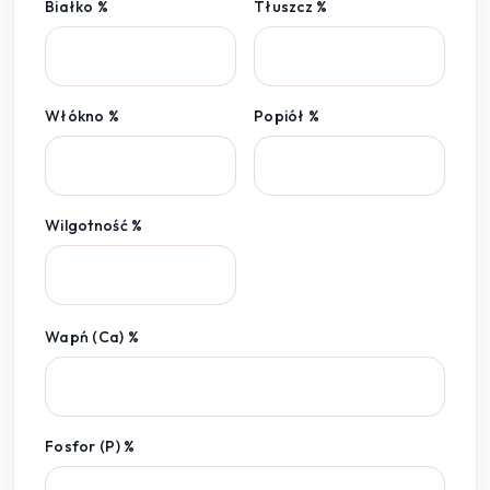
Białko %
Tłuszcz %
Włókno %
Popiół %
Wilgotność %
Wapń (Ca) %
Fosfor (P) %