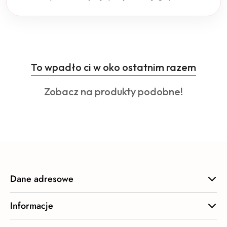
Produkty
To wpadło ci w oko ostatnim razem
Pomiń karuzelę produktów
o
Produkty
Zobacz na produkty podobne!
statusie:
o
statusie:
Dane adresowe
Informacje