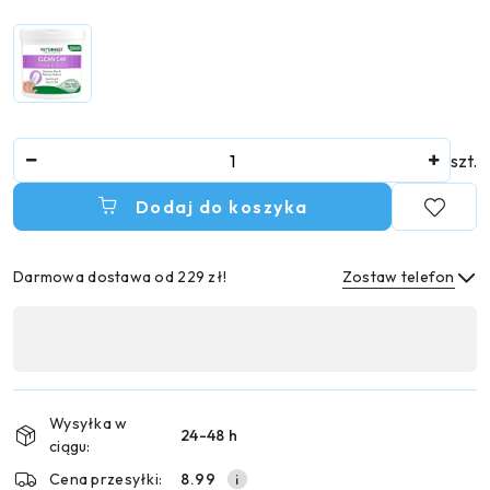
Ilość
szt.
Dodaj do koszyka
Darmowa dostawa od 229 zł!
Zostaw telefon
Dostępność
,
Wyślij
płatność
i
Wysyłka w
24-48 h
dostawa
ciągu:
Cena przesyłki:
8.99