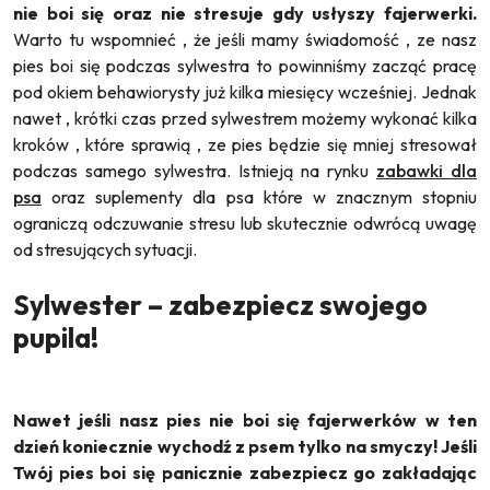
nie boi się oraz nie stresuje gdy usłyszy fajerwerki.
Warto tu wspomnieć , że jeśli mamy świadomość , ze nasz
pies boi się podczas sylwestra to powinniśmy zacząć pracę
pod okiem behawiorysty już kilka miesięcy wcześniej. Jednak
nawet , krótki czas przed sylwestrem możemy wykonać kilka
kroków , które sprawią , ze pies będzie się mniej stresował
podczas samego sylwestra. Istnieją na rynku
zabawki dla
psa
oraz suplementy dla psa które w znacznym stopniu
ograniczą odczuwanie stresu lub skutecznie odwrócą uwagę
od stresujących sytuacji.
Sylwester – zabezpiecz swojego
pupila!
Nawet jeśli nasz pies nie boi się fajerwerków w ten
dzień koniecznie wychodź z psem tylko na smyczy! Jeśli
Twój pies boi się panicznie zabezpiecz go zakładając