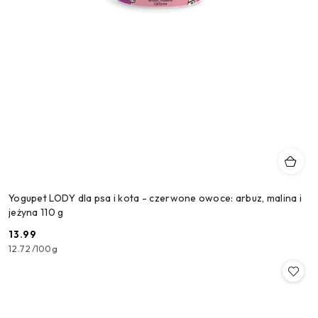
Yogupet LODY dla psa i kota - czerwone owoce: arbuz, malina i
jeżyna 110 g
13.99
Cena:
12.72
/
100g