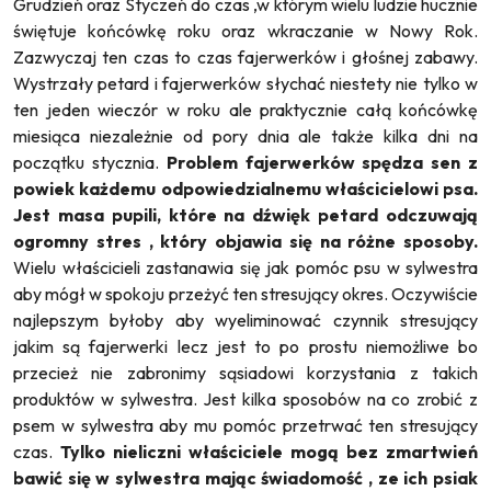
Grudzień oraz Styczeń do czas ,w którym wielu ludzie hucznie
świętuje końcówkę roku oraz wkraczanie w Nowy Rok.
Zazwyczaj ten czas to czas fajerwerków i głośnej zabawy.
Wystrzały petard i fajerwerków słychać niestety nie tylko w
ten jeden wieczór w roku ale praktycznie całą końcówkę
miesiąca niezależnie od pory dnia ale także kilka dni na
początku stycznia.
Problem fajerwerków spędza sen z
powiek każdemu odpowiedzialnemu właścicielowi psa.
Jest masa pupili, które na dźwięk petard odczuwają
ogromny stres , który objawia się na różne sposoby.
Wielu właścicieli zastanawia się jak pomóc psu w sylwestra
aby mógł w spokoju przeżyć ten stresujący okres. Oczywiście
najlepszym byłoby aby wyeliminować czynnik stresujący
jakim są fajerwerki lecz jest to po prostu niemożliwe bo
przecież nie zabronimy sąsiadowi korzystania z takich
produktów w sylwestra. Jest kilka sposobów na co zrobić z
psem w sylwestra aby mu pomóc przetrwać ten stresujący
czas.
Tylko nieliczni właściciele mogą bez zmartwień
bawić się w sylwestra mając świadomość , ze ich psiak