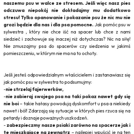
naszemu psu w walce ze stresem. Jeśli więc nasz pies
odczuwa niepokój nie dokładajmy mu dodatkowo
stresu! Tylko opanowanie i pokazanie psu że nic mu nie
grozi będzie dla nas i dla psa pomocne.
Jak pomóc psu w
sylwestra , który nie chce iść na spacer lub chce z nami
siedzieć i zachowuje się inaczej niż dotychczas? Nic na siłę!
Nie zmuszajmy psa do spacerów czy siedzenia w jakimś
pomieszczeniu, w którym nie ma na to ochoty.
Jeśli jesteś odpowiedzialnym właścicielem i zastanawiasz się
jak pomóc psu w sylwestra to podsumujmy:
-
nie strzelaj fajerwerków,
-
nie zabieraj swojego psa na taki pokaz nawet gdy się
nie boi
– takie hałasy powodują dyskomfort u psa a niekiedy
nawet i ból! Zdarzają się sytuacje w których pies rzuca się na
petardy i doznaje poważnych uszkodzeń.
-
zabezpieczmy nasze psiaki zarówno na spacerze jak i
te mieszkające na zewnątrz
– najlepiej wpuścić je na ten