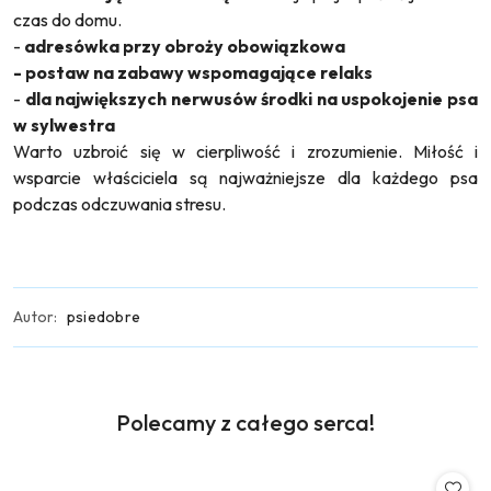
czas do domu.
-
adresówka przy obroży obowiązkowa
- postaw na zabawy wspomagające relaks
-
dla największych nerwusów środki na uspokojenie psa
w sylwestra
Warto uzbroić się w cierpliwość i zrozumienie. Miłość i
wsparcie właściciela są najważniejsze dla każdego psa
podczas odczuwania stresu.
Autor:
psiedobre
Produkty
Polecamy z całego serca!
Pomiń karuzelę produktów
o
statusie: