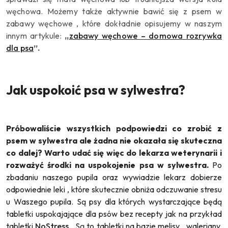
węchowa. Możemy także aktywnie bawić się z psem w
zabawy węchowe , które dokładnie opisujemy w naszym
innym artykule:
,,
zabawy węchowe – domowa rozrywka
dla psa
”.
Jak uspokoić psa w sylwestra?
Próbowaliście wszystkich podpowiedzi co zrobić z
psem w sylwestra ale żadna nie okazała się skuteczna
co dalej? Warto udać się więc do lekarza weterynarii i
rozważyć środki na uspokojenie psa w sylwestra.
Po
zbadaniu naszego pupila oraz wywiadzie lekarz dobierze
odpowiednie leki , które skutecznie obniża odczuwanie stresu
u Waszego pupila. Są psy dla których wystarczające będą
tabletki uspokajające dla psów bez recepty jak na przykład
tabletki
NoStress
. Są to tabletki na bazie melisy , waleriany