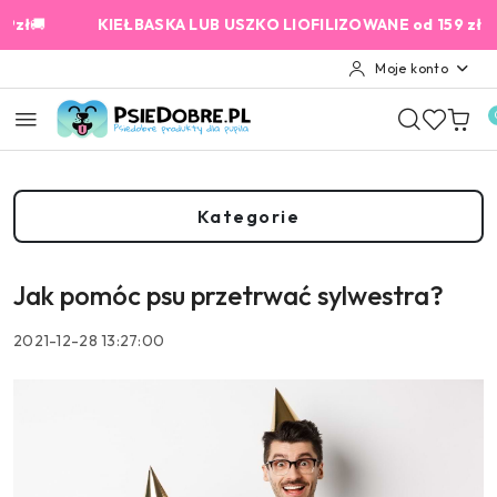
Przejdź do treści głównej
Przejdź do wyszukiwarki
Przejdź do moje konto
Przejdź do menu głównego
Przejdź do stopki
🚚
KIEŁBASKA LUB USZKO LIOFILIZOWANE od 159 zł GRATIS
Moje konto
Kategorie
Jak pomóc psu przetrwać sylwestra?
2021-12-28 13:27:00