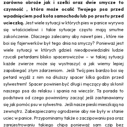
zarówno obroże jak i szelki oraz dwie smycze to
czynność , która może ocalić Twojego psa przed
wpadnięciem pod koła samochodu lub po prostu przed
ucieczką.
Jest wiele sytuacji w których pies w panice wyrywa
się właścicielowi i takie sytuacje często mają smutne
zakończenie. Dlaczego zalecamy aby nawet pies , które nie
boi się fajerwerków był tego dnia na smyczy? Ponieważ jest
wiele sytuacji w których gdzieś nieodpowiedzialni ludzie
rzucali petardami blisko spacerowiczów – w takiej sytuacji
każde zwierze może się wystraszyć a jak wiemy lepiej
zapobiegać złym zdarzeniom. Jeśli Twój pies bardzo boi się
petard wyjdź z nim na dłuższy spacer kilka godzin przed
sylwestrem! Spacer powinien być długi i męczący aby skłonił
naszego psa do relaksu i spania na wieczór. Ta porada to
podstawa od czego powinniśmy zacząć jeśli zastanawiamy
się jak pomóc psu w sylwestra. Jeśli nasze pieski mieszkają na
zewnątrz. Zabezpieczamy ogrodzenie aby nie były w stanie
uciec w panice. Przypominamy także o zaczipowaniu psa oraz
zarejestrowaniu takiego chipa ponieważ sam czip bez