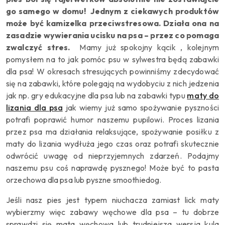
go samego w domu! Jednym z ciekawych produktów
może być kamizelka przeciwstresowa. Działa ona na
zasadzie wywierania ucisku na psa – przez co pomaga
zwalczyć stres.
Mamy już spokojny kącik , kolejnym
pomysłem na to jak pomóc psu w sylwestra będą zabawki
dla psa! W okresach stresujących powinniśmy zdecydować
się na zabawki, które polegają na wydobyciu z nich jedzenia
jak np. gry edukacyjne dla psa lub na zabawki typu
maty do
lizania dla psa
jak wiemy już samo spożywanie pyszności
potrafi poprawić humor naszemu pupilowi. Proces lizania
przez psa ma działania relaksujące, spożywanie posiłku z
maty do lizania wydłuża jego czas oraz potrafi skutecznie
odwrócić uwagę od nieprzyjemnych zdarzeń. Podajmy
naszemu psu coś naprawdę pysznego! Może być to pasta
orzechowa dla psa lub pyszne smoothiedog.
Jeśli nasz pies jest typem niuchacza zamiast lick maty
wybierzmy więc zabawy węchowe dla psa – tu dobrze
sprawdzi się mata węchowa lub trudniejsza wersja kula