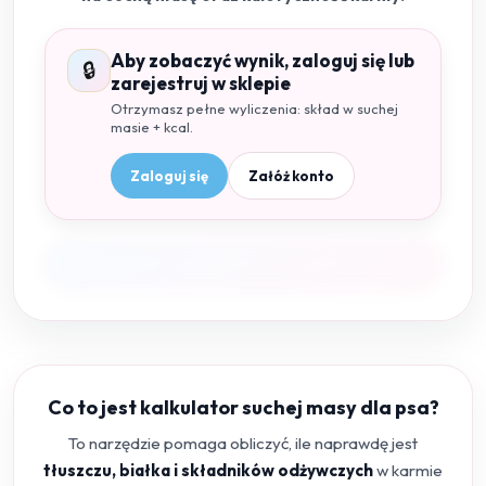
Aby zobaczyć wynik, zaloguj się lub
🔒
zarejestruj w sklepie
Otrzymasz pełne wyliczenia: skład w suchej
masie + kcal.
Zaloguj się
Załóż konto
Co to jest kalkulator suchej masy dla psa?
To narzędzie pomaga obliczyć, ile naprawdę jest
tłuszczu, białka i składników odżywczych
w karmie