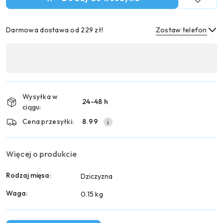
Darmowa dostawa od 229 zł!
Zostaw telefon
Dostępność
,
Wyślij
płatność
i
Wysyłka w
24-48 h
dostawa
ciągu:
Cena przesyłki:
8.99
Więcej o produkcie
Rodzaj mięsa:
Dziczyzna
Waga:
0.15 kg