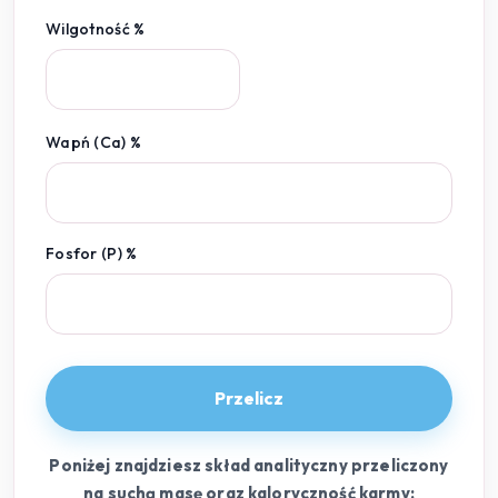
Wilgotność %
Wapń (Ca) %
Fosfor (P) %
Przelicz
Poniżej znajdziesz skład analityczny przeliczony
na suchą masę oraz kaloryczność karmy: