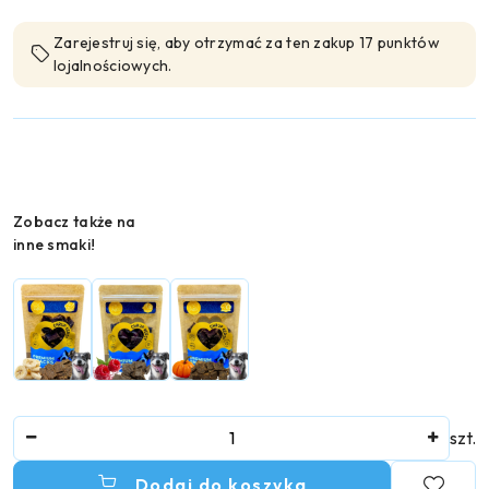
Zarejestruj się, aby otrzymać za ten zakup 17 punktów
lojalnościowych.
Wariant
Zobacz także na
inne smaki!
Ilość
szt.
Dodaj do koszyka