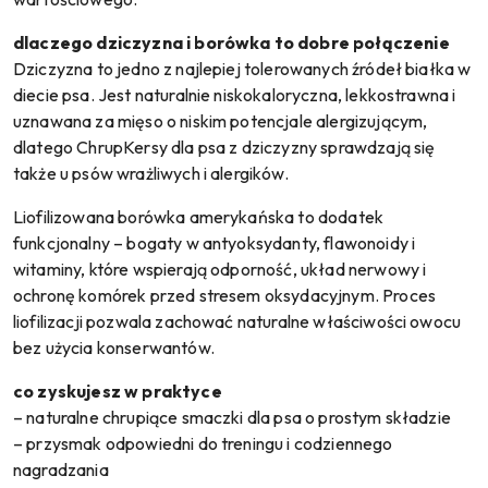
dlaczego dziczyzna i borówka to dobre połączenie
Dziczyzna to jedno z najlepiej tolerowanych źródeł białka w
diecie psa. Jest naturalnie niskokaloryczna, lekkostrawna i
uznawana za mięso o niskim potencjale alergizującym,
dlatego ChrupKersy dla psa z dziczyzny sprawdzają się
także u psów wrażliwych i alergików.
Liofilizowana borówka amerykańska to dodatek
funkcjonalny – bogaty w antyoksydanty, flawonoidy i
witaminy, które wspierają odporność, układ nerwowy i
ochronę komórek przed stresem oksydacyjnym. Proces
liofilizacji pozwala zachować naturalne właściwości owocu
bez użycia konserwantów.
co zyskujesz w praktyce
– naturalne chrupiące smaczki dla psa o prostym składzie
– przysmak odpowiedni do treningu i codziennego
nagradzania