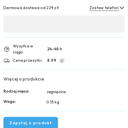
Darmowa dostawa od 229 zł!
Zostaw telefon
Dostępność
,
Wyślij
płatność
i
Wysyłka w
24-48 h
dostawa
ciągu:
Cena przesyłki:
8.99
Więcej o produkcie
Rodzaj mięsa:
Jagnięcina
Waga:
0.15 kg
Zapytaj o produkt