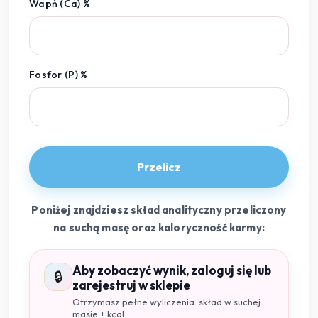
Wapń (Ca) %
Fosfor (P) %
Przelicz
Poniżej znajdziesz skład analityczny przeliczony
na suchą masę oraz kaloryczność karmy:
Aby zobaczyć wynik, zaloguj się lub
🔒
zarejestruj w sklepie
Otrzymasz pełne wyliczenia: skład w suchej
masie + kcal.