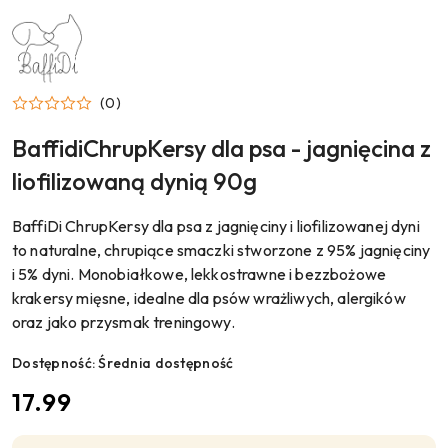
NAZWA
PRODUCENTA:
BAFFIDI
(0)
BaffidiChrupKersy dla psa - jagnięcina z
liofilizowaną dynią 90g
BaffiDi ChrupKersy dla psa z jagnięciny i liofilizowanej dyni
to naturalne, chrupiące smaczki stworzone z 95% jagnięciny
i 5% dyni. Monobiałkowe, lekkostrawne i bezzbożowe
krakersy mięsne, idealne dla psów wrażliwych, alergików
oraz jako przysmak treningowy.
Dostępność:
Średnia dostępność
cena:
17.99