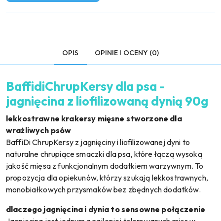
OPIS
OPINIE I OCENY (0)
BaffidiChrupKersy dla psa -
jagnięcina z liofilizowaną dynią 90g
lekkostrawne krakersy mięsne stworzone dla
wrażliwych psów
BaffiDi ChrupKersy z jagnięciny i liofilizowanej dyni to
naturalne chrupiące smaczki dla psa, które łączą wysoką
jakość mięsa z funkcjonalnym dodatkiem warzywnym. To
propozycja dla opiekunów, którzy szukają lekkostrawnych,
monobiałkowych przysmaków bez zbędnych dodatków.
dlaczego jagnięcina i dynia to sensowne połączenie
Jagnięcina jest jednym z najlepiej tolerowanych mięs w