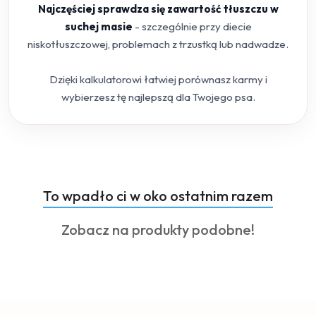
Najczęściej sprawdza się zawartość tłuszczu w
suchej masie
- szczególnie przy diecie
niskotłuszczowej, problemach z trzustką lub nadwadze.
Dzięki kalkulatorowi łatwiej porównasz karmy i
wybierzesz tę najlepszą dla Twojego psa.
Produkty
To wpadło ci w oko ostatnim razem
Pomiń karuzelę produktów
o
Produkty
Zobacz na produkty podobne!
statusie:
o
statusie: