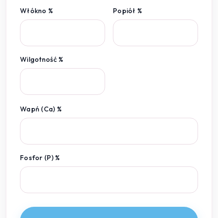
Włókno %
Popiół %
Wilgotność %
Wapń (Ca) %
Fosfor (P) %