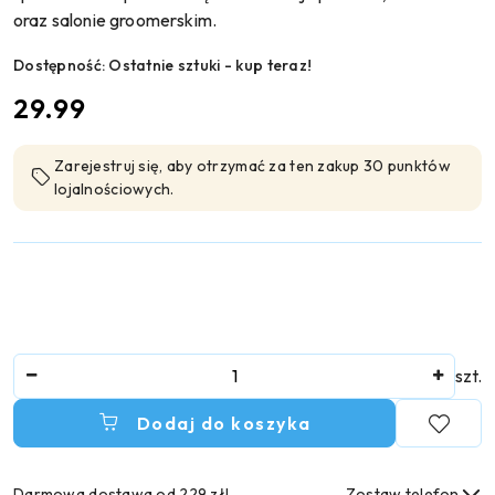
oraz salonie groomerskim.
Dostępność:
Ostatnie sztuki - kup teraz!
cena:
29.99
Zarejestruj się, aby otrzymać za ten zakup 30 punktów
lojalnościowych.
Ilość
szt.
Dodaj do koszyka
Darmowa dostawa od 229 zł!
Zostaw telefon