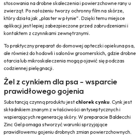
stosowania na drobne skaleczenia i powierzchowne rany u
zwierząt. Po nałożeniu tworzy ochronny film na skórze,
który działa jak „plaster w płynie”. Dzięki temu miejsce
aplikacji jest lepiej zabezpieczone przed zabrudzeniami i
kontaktem z czynnikami zewnętrznymi.
To praktyczny preparat do domowej apteczki opiekuna psa,
ale również do hodowli i salonów groomerskich, gdzie drobne
otarcia lub mikroskaleczenia mogą pojawić się podczas
codziennej pielęgnacji.
Żel z cynkiem dla psa - wsparcie
prawidłowego gojenia
Substancją czynną produktu jest
chlorek cynku
. Cynk jest
składnikiem znanym z właściwości antyseptycznych i
wspierających regenerację skóry. W preparacie Baldecchi
Zinc Gel pomaga stworzyć warunki sprzyjające
prawidłowemu gojeniu drobnych zmian powierzchownych.