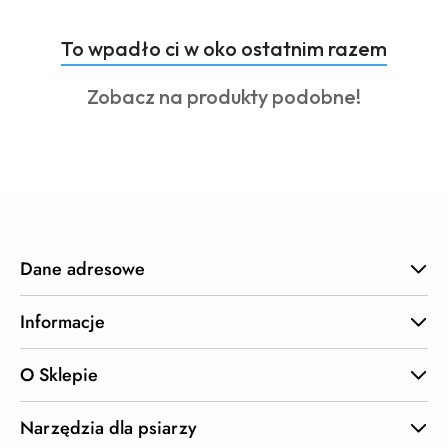
Produkty
To wpadło ci w oko ostatnim razem
Pomiń karuzelę produktów
o
Produkty
Zobacz na produkty podobne!
statusie:
o
statusie:
Dane adresowe
Informacje
O Sklepie
Narzędzia dla psiarzy