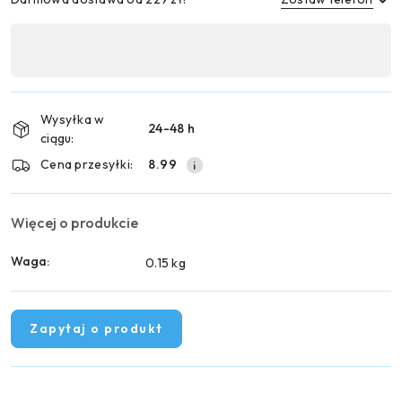
Dostępność
,
Wyślij
płatność
i
Wysyłka w
24-48 h
dostawa
ciągu:
Cena przesyłki:
8.99
Więcej o produkcie
Waga:
0.15 kg
Zapytaj o produkt