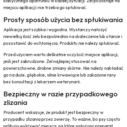
klasycznego opatrunku w każdej sytuacji. Żel pozostaje na
miejscu aplikacji i nie trzeba go spłukiwać.
Prosty sposób użycia bez spłukiwania
Aplikacja jest szybka i wygodna. Wystarczy nałożyć
niewielką ilość żelu bezpośrednio na skaleczenie lub otarcie i
pozostawić do wchłonięcia. Produktu nie należy spłukiwać.
Przed użyciem warto delikatnie oczyścić miejsce aplikacji,
jeśli jest zabrudzone. Żel najlepiej stosować na
powierzchowne, drobne zmiany skórne. Nie należy nakładać
go na duże, głębokie, silnie krwawiące lub zakażone rany
bez konsultacji z lekarzem weterynarii.
Bezpieczny w razie przypadkowego
zlizania
Producent wskazuje, że produkt jest bezpieczny w
przypadku zlizania przez zwierzę. To ważne, bo psy często
próbują wylizywać miejsca, na które nałożono preparat.