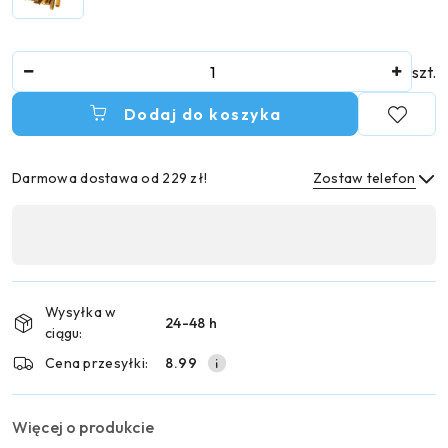
Ilość
szt.
Dodaj do koszyka
Darmowa dostawa od 229 zł!
Zostaw telefon
Dostępność
,
Wyślij
płatność
i
Wysyłka w
24-48 h
dostawa
ciągu:
Cena przesyłki:
8.99
Więcej o produkcie