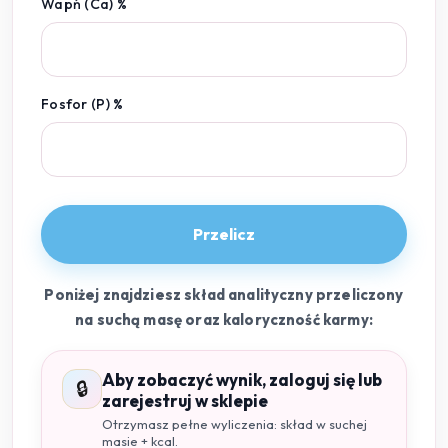
Wapń (Ca) %
Fosfor (P) %
Przelicz
Poniżej znajdziesz skład analityczny przeliczony
na suchą masę oraz kaloryczność karmy:
Aby zobaczyć wynik, zaloguj się lub
🔒
zarejestruj w sklepie
Otrzymasz pełne wyliczenia: skład w suchej
masie + kcal.