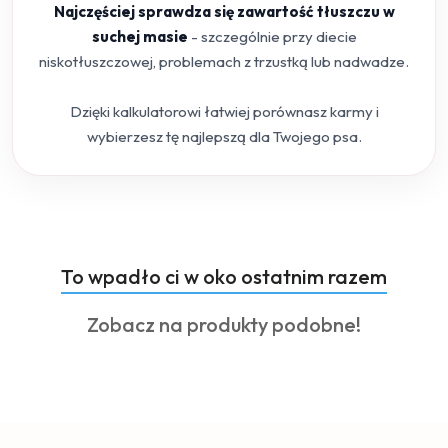
Najczęściej sprawdza się zawartość tłuszczu w
suchej masie
- szczególnie przy diecie
niskotłuszczowej, problemach z trzustką lub nadwadze.
Dzięki kalkulatorowi łatwiej porównasz karmy i
wybierzesz tę najlepszą dla Twojego psa.
Produkty
To wpadło ci w oko ostatnim razem
Pomiń karuzelę produktów
o
Produkty
Zobacz na produkty podobne!
statusie:
o
statusie: