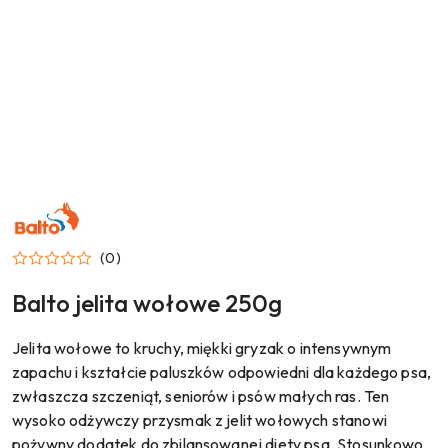
NAZWA
PRODUCENTA:
BALTO
(0)
Balto jelita wołowe 250g
Jelita wołowe to kruchy, miękki gryzak o intensywnym
zapachu i kształcie paluszków odpowiedni dla każdego psa,
zwłaszcza szczeniąt, seniorów i psów małych ras. Ten
wysoko odżywczy przysmak z jelit wołowych stanowi
pożywny dodatek do zbilansowanej diety psa. Stosunkowo