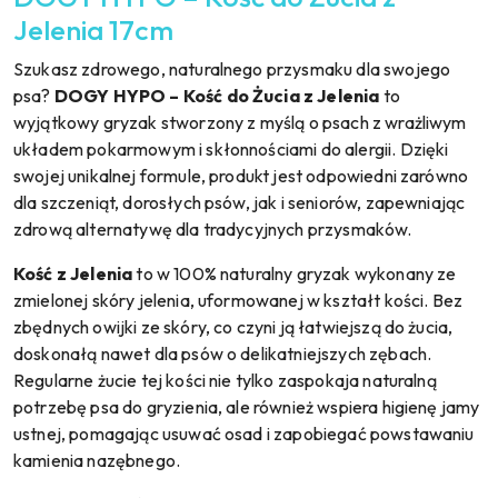
Jelenia 17cm
Szukasz zdrowego, naturalnego przysmaku dla swojego
psa?
DOGY HYPO – Kość do Żucia z Jelenia
to
wyjątkowy gryzak stworzony z myślą o psach z wrażliwym
układem pokarmowym i skłonnościami do alergii. Dzięki
swojej unikalnej formule, produkt jest odpowiedni zarówno
dla szczeniąt, dorosłych psów, jak i seniorów, zapewniając
zdrową alternatywę dla tradycyjnych przysmaków.
Kość z Jelenia
to w 100% naturalny gryzak wykonany ze
zmielonej skóry jelenia, uformowanej w kształt kości. Bez
zbędnych owijki ze skóry, co czyni ją łatwiejszą do żucia,
doskonałą nawet dla psów o delikatniejszych zębach.
Regularne żucie tej kości nie tylko zaspokaja naturalną
potrzebę psa do gryzienia, ale również wspiera higienę jamy
ustnej, pomagając usuwać osad i zapobiegać powstawaniu
kamienia nazębnego.