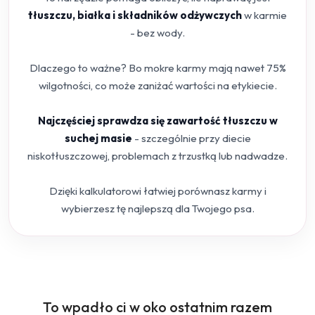
tłuszczu, białka i składników odżywczych
w karmie
- bez wody.
Dlaczego to ważne? Bo mokre karmy mają nawet 75%
wilgotności, co może zaniżać wartości na etykiecie.
Najczęściej sprawdza się zawartość tłuszczu w
suchej masie
- szczególnie przy diecie
niskotłuszczowej, problemach z trzustką lub nadwadze.
Dzięki kalkulatorowi łatwiej porównasz karmy i
wybierzesz tę najlepszą dla Twojego psa.
Produkty
To wpadło ci w oko ostatnim razem
Pomiń karuzelę produktów