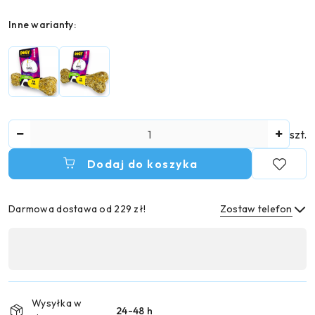
Wariant
Inne warianty:
Ilość
szt.
Dodaj do koszyka
Darmowa dostawa od 229 zł!
Zostaw telefon
Dostępność
,
Wyślij
płatność
i
Wysyłka w
24-48 h