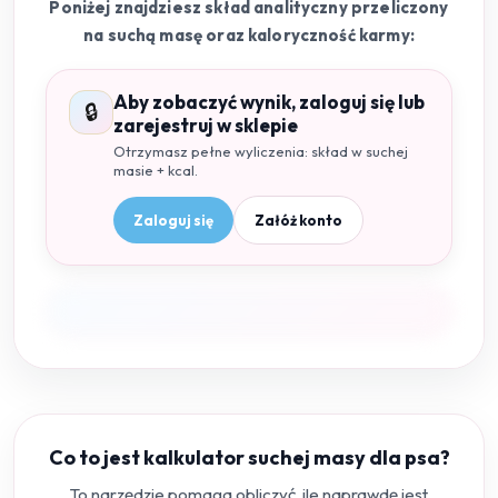
Poniżej znajdziesz skład analityczny przeliczony
na suchą masę oraz kaloryczność karmy:
Aby zobaczyć wynik, zaloguj się lub
🔒
zarejestruj w sklepie
Otrzymasz pełne wyliczenia: skład w suchej
masie + kcal.
Zaloguj się
Załóż konto
Co to jest kalkulator suchej masy dla psa?
To narzędzie pomaga obliczyć, ile naprawdę jest