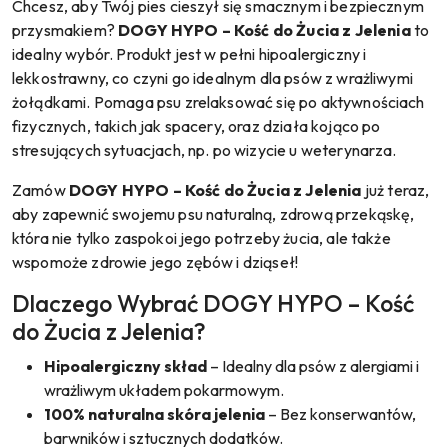
Chcesz, aby Twój pies cieszył się smacznym i bezpiecznym
przysmakiem?
DOGY HYPO – Kość do Żucia z Jelenia
to
idealny wybór. Produkt jest w pełni hipoalergiczny i
lekkostrawny, co czyni go idealnym dla psów z wrażliwymi
żołądkami. Pomaga psu zrelaksować się po aktywnościach
fizycznych, takich jak spacery, oraz działa kojąco po
stresujących sytuacjach, np. po wizycie u weterynarza.
Zamów
DOGY HYPO – Kość do Żucia z Jelenia
już teraz,
aby zapewnić swojemu psu naturalną, zdrową przekąskę,
która nie tylko zaspokoi jego potrzeby żucia, ale także
wspomoże zdrowie jego zębów i dziąseł!
Dlaczego Wybrać DOGY HYPO – Kość
do Żucia z Jelenia?
Hipoalergiczny skład
– Idealny dla psów z alergiami i
wrażliwym układem pokarmowym.
100% naturalna skóra jelenia
– Bez konserwantów,
barwników i sztucznych dodatków.