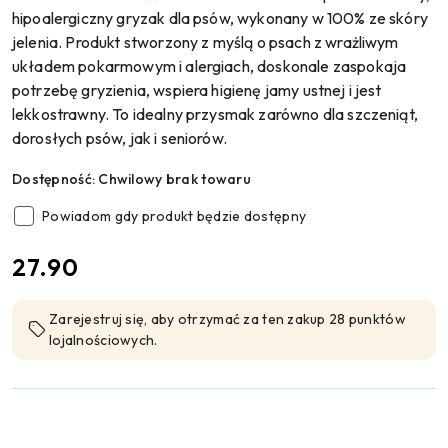
hipoalergiczny gryzak dla psów, wykonany w 100% ze skóry
jelenia. Produkt stworzony z myślą o psach z wrażliwym
układem pokarmowym i alergiach, doskonale zaspokaja
potrzebę gryzienia, wspiera higienę jamy ustnej i jest
lekkostrawny. To idealny przysmak zarówno dla szczeniąt,
dorosłych psów, jak i seniorów.
Dostępność:
Chwilowy brak towaru
Powiadom gdy produkt będzie dostępny
cena:
27.90
Zarejestruj się, aby otrzymać za ten zakup 28 punktów
lojalnościowych.