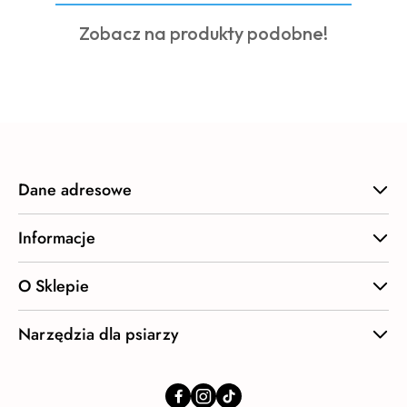
o
Produkty
Zobacz na produkty podobne!
statusie:
o
statusie:
Dane adresowe
Informacje
O Sklepie
Narzędzia dla psiarzy