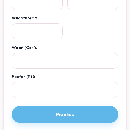
Wilgotność %
Wapń (Ca) %
Fosfor (P) %
Przelicz