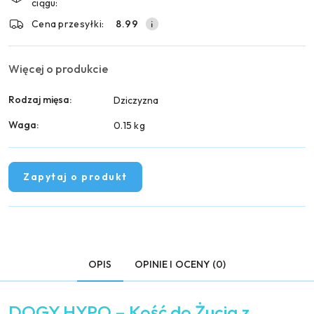
dostawa
ciągu:
Cena przesyłki:
8.99
Więcej o produkcie
Rodzaj mięsa:
Dziczyzna
Waga:
0.15 kg
Zapytaj o produkt
OPIS
OPINIE I OCENY (0)
DOGY HYPO – Kość do Żucia z