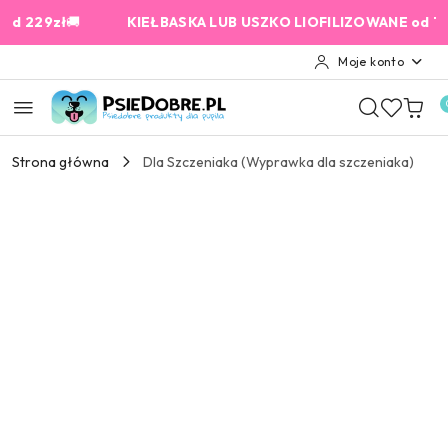
Przejdź do treści głównej
Przejdź do wyszukiwarki
Przejdź do moje konto
Przejdź do menu głównego
Przejdź do opisu produktu
Przejdź do stopki
229zł
🚚
KIEŁBASKA LUB USZKO LIOFILIZOWANE od 159 zł
Moje konto
Strona główna
Dla Szczeniaka (Wyprawka dla szczeniaka)