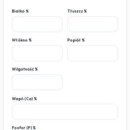
Białko %
Tłuszcz %
Włókno %
Popiół %
Wilgotność %
Wapń (Ca) %
Fosfor (P) %