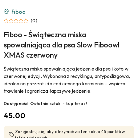
NAZWA
PRODUCENTA:
FIBOO
(0)
Fiboo - Świąteczna miska
spowalniająca dla psa Slow Fiboowl
XMAS czerwony
Świąteczna miska spowalniająca jedzenie dla psa i kota w
czerwonej edycji. Wykonana z recyklingu, antypoślizgowa,
idealna na prezent i do codziennego karmienia – wspiera
trawienie i ogranicza łapczywe jedzenie.
Dostępność:
Ostatnie sztuki - kup teraz!
cena:
45.00
Zarejestruj się, aby otrzymać za ten zakup 45 punktów