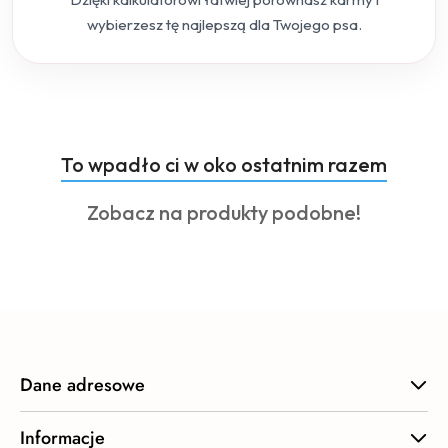
wybierzesz tę najlepszą dla Twojego psa.
Produkty
To wpadło ci w oko ostatnim razem
Pomiń karuzelę produktów
o
Produkty
Zobacz na produkty podobne!
statusie:
o
statusie:
Dane adresowe
Informacje