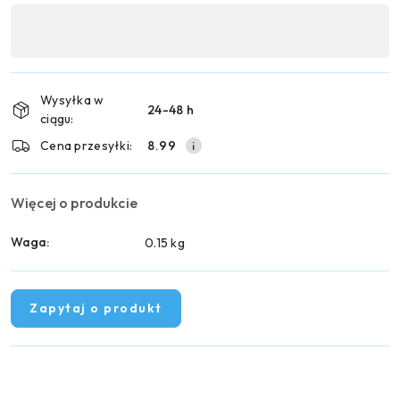
Dostępność
,
Wyślij
płatność
i
Wysyłka w
24-48 h
dostawa
ciągu:
Cena przesyłki:
8.99
Więcej o produkcie
Waga:
0.15 kg
Zapytaj o produkt