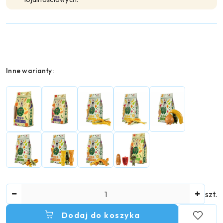
Wariant
Inne warianty:
Ilość
szt.
Dodaj do koszyka