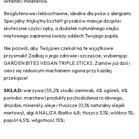
witamin i minerałów.
Bezglutenowe i lekkostrawne, idealne dla psów z alergiami.
Specjalny trójkątny kształt gryzaków masuje dziąsła i
skutecznie czyści zęby, a dodatek naturalnego olejku
miętowego zapewnia świeży oddech Twojego pupila.
Nie pozwól, aby Twój pies czekał na te wyjątkowe
przysmaki! Zadbaj o jego zdrowie i szczęście, wybierając
GARDEN BITES VEGAN TRIPLE STICKS. Zamów już dziś i
ciesz się radosnym machaniem ogona przy każdej
przekąsce!
SKŁAD:
warzywa (55,2% słodki ziemniak, 4% ogórek, 4%
pomidor, marchew) produkty pochodzdenia ro slinnego,
drożdże, minerały, oleje i tłuszcze (0,1% naturalny olejek
mietowy), algi ANALIZA:Białko 4,8; tłuszcz 3,1%; włókno 1%;
popiół 4,5%; wilgotność 15%;