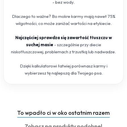
- bez wody.
Dlaczego to ważne? Bo mokre karmy mają nawet 75%
wilgotności, co może zaniżać wartości na etykiecie.
Najczęściej sprawdza się zawartość tłuszczu w
suchej masie
- szczególnie przy diecie
niskotłuszczowej, problemach z trzustką lub nadwadze.
Dzięki kalkulatorowi łatwiej porównasz karmy i
wybierzesz tę najlepszą dla Twojego psa.
Produkty
To wpadło ci w oko ostatnim razem
Pomiń karuzelę produktów
o
Produkty
Zobacz na produkty podobne!