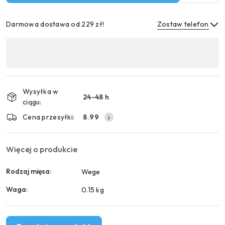
Darmowa dostawa od 229 zł!
Zostaw telefon
Dostępność
,
Wyślij
płatność
i
Wysyłka w
24-48 h
dostawa
ciągu:
Cena przesyłki:
8.99
Więcej o produkcie
Rodzaj mięsa:
Wege
Waga:
0.15 kg