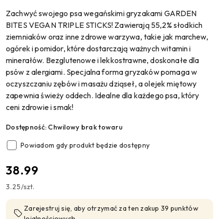
Zachwyć swojego psa wegańskimi gryzakami GARDEN
BITES VEGAN TRIPLE STICKS! Zawierają 55,2% słodkich
ziemniaków oraz inne zdrowe warzywa, takie jak marchew,
ogórek i pomidor, które dostarczają ważnych witamin i
minerałów. Bezglutenowe i lekkostrawne, doskonałe dla
psów z alergiami. Specjalna forma gryzaków pomaga w
oczyszczaniu zębów i masażu dziąseł, a olejek miętowy
zapewnia świeży oddech. Idealne dla każdego psa, który
ceni zdrowie i smak!
Dostępność:
Chwilowy brak towaru
Powiadom gdy produkt będzie dostępny
cena:
38.99
3.25
/
szt.
Zarejestruj się, aby otrzymać za ten zakup 39 punktów
lojalnościowych.