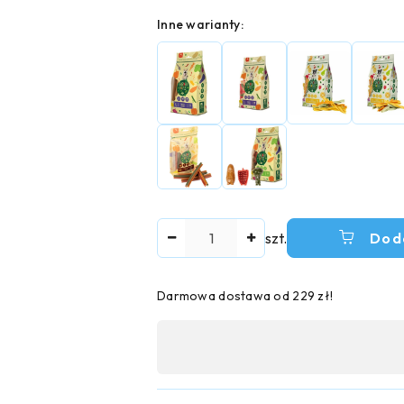
Wariant
Inne warianty:
Ilość
szt.
Dod
Darmowa dostawa od 229 zł!
Dostępność
,
płatność