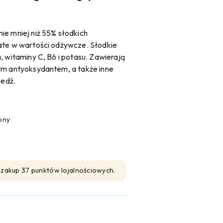
ie mniej niż 55% słodkich
ate w wartości odżywcze. Słodkie
, witaminy C, B6 i potasu. Zawierają
ym antyoksydantem, a także inne
iedź.
pny
n zakup 37 punktów lojalnościowych.