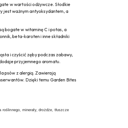
ogate w wartości odżywcze. Słodkie
tóry jest ważnym antyoksydantem, a
są bogate w witaminę C i potas, a
nnik, beta-karoten i inne składniki
sła i czyścić zęby podczas zabawy,
i dodaje przyjemnego aromatu.
dla psów z alergią. Zawierają
onserwantów. Dzięki temu Garden Bites
oślinnego, minerały, drożdże, tłuszcze