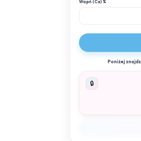
Wapń (Ca) %
Poniżej znajd
🔒