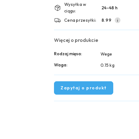
i
Wysyłka w
24-48 h
ciągu:
dostawa
Cena przesyłki:
8.99
Więcej o produkcie
Rodzaj mięsa:
Wege
Waga:
0.15 kg
Zapytaj o produkt