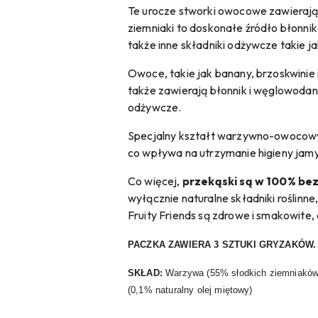
Te urocze stworki owocowe zawierają 
ziemniaki to doskonałe źródło błonnik
także inne składniki odżywcze takie ja
Owoce, takie jak banany, brzoskwinie 
także zawierają błonnik i węglowodany.
odżywcze.
Specjalny kształt warzywno-owocowyc
co wpływa na utrzymanie higieny jamy
Co więcej,
przekąski są w 100% be
wyłącznie naturalne składniki roślin
Fruity Friends są zdrowe i smakowite
PACZKA ZAWIERA 3 SZTUKI GRYZAKÓW.
SKŁAD:
Warzywa (55% słodkich ziemniaków),
(0,1% naturalny olej miętowy)