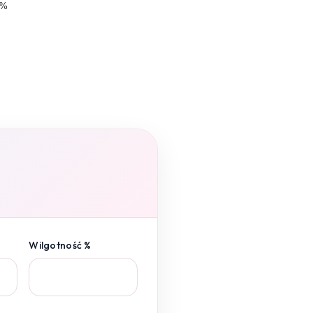
1%
Wilgotność %