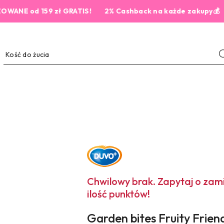
od 159 zł GRATIS!
2% Cashback na każde zakupy💰
NAZWA
PRODUCENTA:
DUVO+
Chwilowy brak. Zapytaj o za
ilość punktów!
Garden bites Fruity Frien