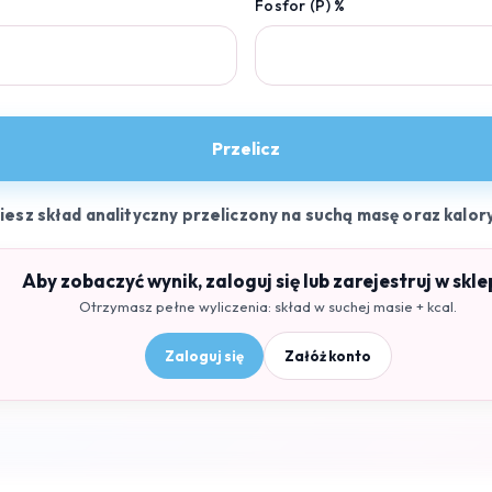
Fosfor (P) %
Przelicz
ziesz skład analityczny przeliczony na suchą masę oraz kalor
Aby zobaczyć wynik, zaloguj się lub zarejestruj w skle
Otrzymasz pełne wyliczenia: skład w suchej masie + kcal.
Zaloguj się
Załóż konto