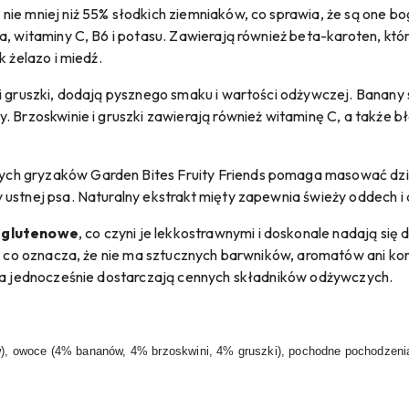
nie mniej niż 55% słodkich ziemniaków, co sprawia, że są one b
a, witaminy C, B6 i potasu. Zawierają również beta-karoten, k
k żelazo i miedź.
i gruszki, dodają pysznego smaku i wartości odżywczej. Banany 
 Brzoskwinie i gruszki zawierają również witaminę C, a także bło
h gryzaków Garden Bites Fruity Friends pomaga masować dzią
 ustnej psa. Naturalny ekstrakt mięty zapewnia świeży oddech 
zglutenowe
, co czyni je lekkostrawnymi i doskonale nadają się 
ne, co oznacza, że nie ma sztucznych barwników, aromatów ani k
, a jednocześnie dostarczają cennych składników odżywczych.
 owoce (4% bananów, 4% brzoskwini, 4% gruszki), pochodne pochodzenia r