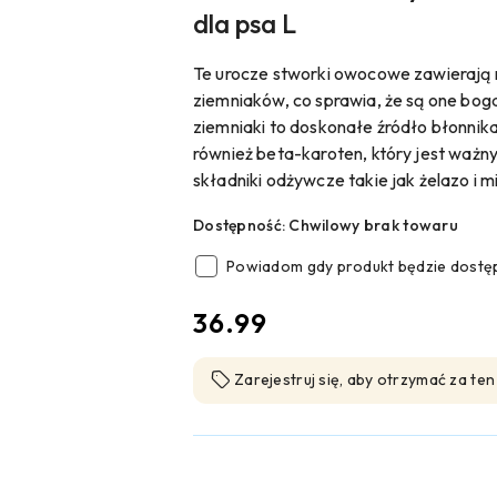
dla psa L
Te urocze stworki owocowe zawierają n
ziemniaków, co sprawia, że są one bog
ziemniaki to doskonałe źródło błonnika
również beta-karoten, który jest ważn
składniki odżywcze takie jak żelazo i m
Dostępność:
Chwilowy brak towaru
Powiadom gdy produkt będzie dostę
cena:
36.99
Zarejestruj się, aby otrzymać za te