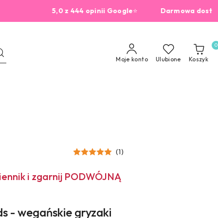
5,0 z 444 opinii Google
⭐
Darmowa dostawa od 2
0
Moje konto
Ulubione
Koszyk
(1)
miennik i zgarnij PODWÓJNĄ
ds - wegańskie gryzaki