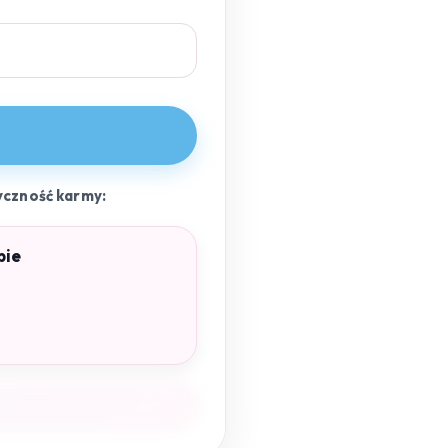
yczność karmy:
pie