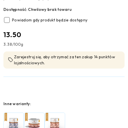
Dostępność:
Chwilowy brak towaru
Powiadom gdy produkt będzie dostępny
cena:
13.50
3.38
/
100g
Zarejestruj się, aby otrzymać za ten zakup 14 punktów
lojalnościowych.
Wariant
Inne warianty: