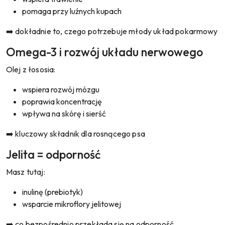
pomaga przy luźnych kupach
➡️ dokładnie to, czego potrzebuje młody układ pokarmowy
Omega-3 i rozwój układu nerwowego
Olej z łososia:
wspiera rozwój mózgu
poprawia koncentrację
wpływa na skórę i sierść
➡️ kluczowy składnik dla rosnącego psa
Jelita = odporność
Masz tutaj:
inulinę (prebiotyk)
wsparcie mikroflory jelitowej
➡️ co bezpośrednio przekłada się na odporność