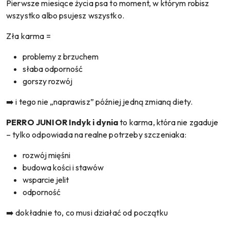
Pierwsze miesiące życia psa to moment, w którym robisz
wszystko albo psujesz wszystko.
Zła karma =
problemy z brzuchem
słaba odporność
gorszy rozwój
➡️ i tego nie „naprawisz” później jedną zmianą diety.
PERRO JUNIOR Indyk i dynia
to karma, która nie zgaduje
– tylko odpowiada na realne potrzeby szczeniaka:
rozwój mięśni
budowa kości i stawów
wsparcie jelit
odporność
➡️ dokładnie to, co musi działać od początku