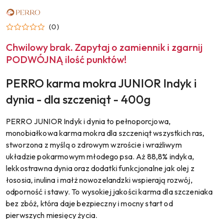
NAZWA
PRODUCENTA:
PERRO
(0)
Chwilowy brak. Zapytaj o zamiennik i zgarnij
PODWÓJNĄ ilość punktów!
PERRO karma mokra JUNIOR Indyk i
dynia - dla szczeniąt - 400g
PERRO JUNIOR Indyk i dynia to pełnoporcjowa,
monobiałkowa karma mokra dla szczeniąt wszystkich ras,
stworzona z myślą o zdrowym wzroście i wrażliwym
układzie pokarmowym młodego psa. Aż 88,8% indyka,
lekkostrawna dynia oraz dodatki funkcjonalne jak olej z
łososia, inulina i małż nowozelandzki wspierają rozwój,
odporność i stawy. To wysokiej jakości karma dla szczeniaka
bez zbóż, która daje bezpieczny i mocny start od
pierwszych miesięcy życia.