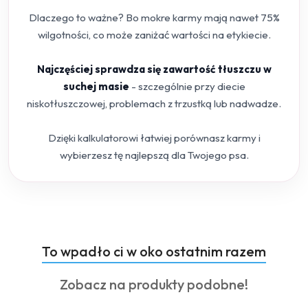
Dlaczego to ważne? Bo mokre karmy mają nawet 75%
wilgotności, co może zaniżać wartości na etykiecie.
Najczęściej sprawdza się zawartość tłuszczu w
suchej masie
- szczególnie przy diecie
niskotłuszczowej, problemach z trzustką lub nadwadze.
Dzięki kalkulatorowi łatwiej porównasz karmy i
wybierzesz tę najlepszą dla Twojego psa.
Produkty
To wpadło ci w oko ostatnim razem
Pomiń karuzelę produktów
o
Produkty
Zobacz na produkty podobne!
statusie:
o