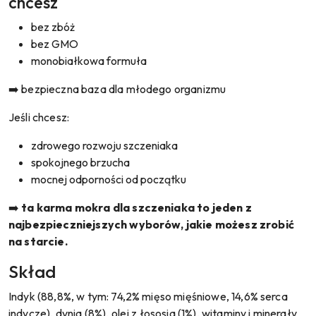
chcesz
bez zbóż
bez GMO
monobiałkowa formuła
➡️ bezpieczna baza dla młodego organizmu
Jeśli chcesz:
zdrowego rozwoju szczeniaka
spokojnego brzucha
mocnej odporności od początku
➡️
ta karma mokra dla szczeniaka to jeden z
najbezpieczniejszych wyborów, jakie możesz zrobić
na starcie.
Skład
Indyk (88,8%, w tym: 74,2% mięso mięśniowe, 14,6% serca
indycze), dynia (8%), olej z łososia (1%), witaminy i minerały