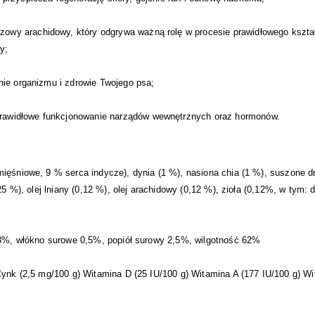
y arachidowy, który odgrywa ważną rolę w procesie prawidłowego kształt
y;
nie organizmu i zdrowie Twojego psa;
awidłowe funkcjonowanie narządów wewnętrznych oraz hormonów.
ięśniowe, 9 % serca indycze), dynia (1 %), nasiona chia (1 %), suszone dr
,25 %), olej lniany (0,12 %), olej arachidowy (0,12 %), zioła (0,12%, w tym
 13%, włókno surowe 0,5%, popiół surowy 2,5%, wilgotność 62%
Cynk (2,5 mg/100 g) Witamina D (25 IU/100 g) Witamina A (177 IU/100 g) Wi