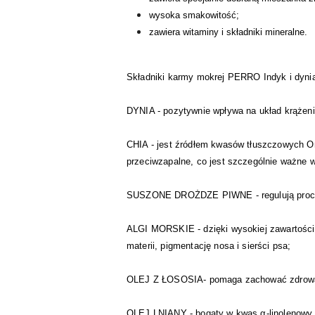
wysoka smakowitość;
zawiera witaminy i składniki mineralne.
Składniki karmy mokrej PERRO Indyk i dynia
DYNIA - pozytywnie wpływa na układ krążenia
CHIA - jest źródłem kwasów tłuszczowych Om
przeciwzapalne, co jest szczególnie ważne 
SUSZONE DROŻDZE PIWNE - regulują procesy 
ALGI MORSKIE - dzięki wysokiej zawartości
materii, pigmentację nosa i sierści psa;
OLEJ Z ŁOSOSIA- pomaga zachować zdrową s
OLEJ LNIANY - bogaty w kwas α-linolenowy, 