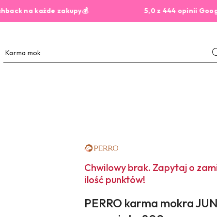
na każde zakupy💰
5,0 z 444 opinii Google
NAZWA
PRODUCENTA:
PERRO
Chwilowy brak. Zapytaj o za
ilość punktów!
PERRO karma mokra JUNIO