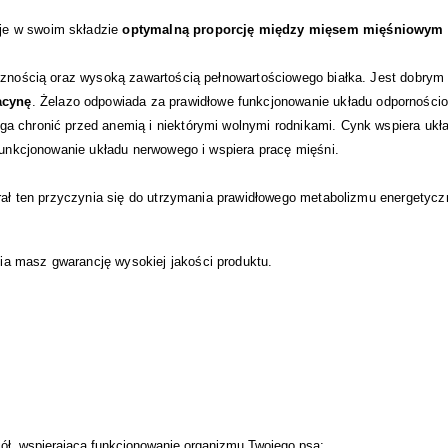
je w swoim składzie
optymalną proporcję między mięsem mięśniowym
ycznością oraz wysoką zawartością pełnowartościowego białka. Jest dobry
acynę
. Żelazo odpowiada za prawidłowe funkcjonowanie układu odpornośc
a chronić przed anemią i niektórymi wolnymi rodnikami. Cynk wspiera ukł
 funkcjonowanie układu nerwowego i wspiera pracę mięśni.
erał ten przyczynia się do utrzymania prawidłowego metabolizmu energetyczn
a masz gwarancję wysokiej jakości produktu.
iół, wspierającą funkcjonowanie organizmu Twojego psa;