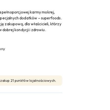
a pełnoporcjowej karmy mokrej,
 specjalnych dodatków – superfoods.
ę zakupową, dla właścicieli, którzy
dobrej kondycji i zdrowiu.
pny
n zakup 21 punktów lojalnościowych.