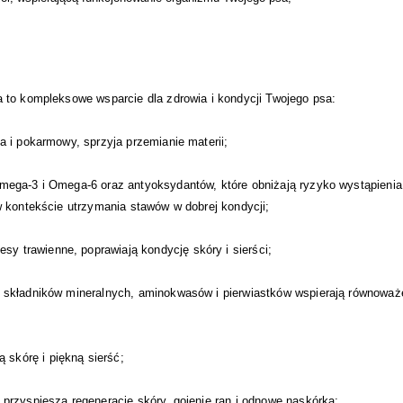
 to kompleksowe wsparcie dla zdrowia i kondycji Twojego psa:
 i pokarmowy, sprzyja przemianie materii;
ega-3 i Omega-6 oraz antyoksydantów, które obniżają ryzyko wystąpienia
w kontekście utrzymania stawów w dobrej kondycji;
trawienne, poprawiają kondycję skóry i sierści;
 składników mineralnych, aminokwasów i pierwiastków wspierają równoważ
kórę i piękną sierść;
przyspiesza regenerację skóry, gojenie ran i odnowę naskórka;