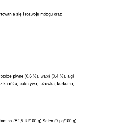
owania się i rozwoju mózgu oraz
ożdże piwne (0,6 %), wapń (0,4 %), algi
: dzika róża, pokrzywa, jeżówka, kurkuma,
tamina (E2,5 IU/100 g) Selen (9 μg/100 g)