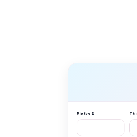
Białko %
Tłu