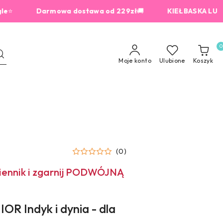
⭐
Darmowa dostawa od 229zł
🚚
KIEŁBASKA LUB USZKO 
0
Moje konto
Ulubione
Koszyk
(0)
miennik i zgarnij PODWÓJNĄ
R Indyk i dynia - dla