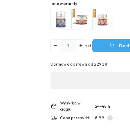
Wariant
Inne warianty:
Ilość
szt.
Dod
Darmowa dostawa od 229 zł!
Dostępność
,
płatność
i
Wysyłka w
24-48 h
ciągu:
dostawa
Cena przesyłki:
8.99