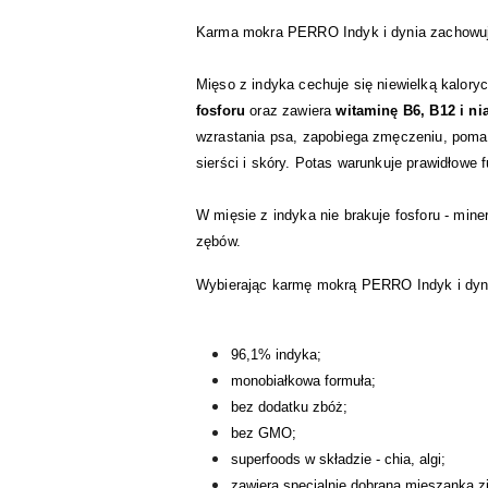
Karma mokra PERRO Indyk i dynia zachowu
Mięso z indyka cechuje się niewielką kalor
fosforu
oraz zawiera
witaminę B6, B12 i ni
wzrastania psa, zapobiega zmęczeniu, pomag
sierści i skóry. Potas warunkuje prawidłowe
W mięsie z indyka nie brakuje fosforu - min
zębów.
Wybierając karmę mokrą PERRO Indyk i dyni
96,1% indyka;
monobiałkowa formuła;
bez dodatku zbóż;
bez GMO;
superfoods w składzie - chia, algi;
zawiera specjalnie dobraną mieszanka z