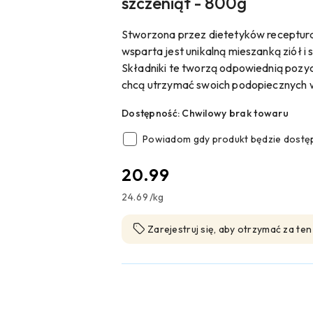
szczeniąt - 800g
Stworzona przez dietetyków receptur
wsparta jest unikalną mieszanką ziół i
Składniki te tworzą odpowiednią pozycj
chcą utrzymać swoich podopiecznych w 
Dostępność:
Chwilowy brak towaru
Powiadom gdy produkt będzie dostę
cena:
20.99
24.69
/
kg
Zarejestruj się, aby otrzymać za te