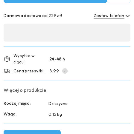
Darmowa dostawa od 229 zł!
Zostaw telefon
Dostępność
,
Wyślij
płatność
i
Wysyłka w
24-48 h
dostawa
ciągu:
Cena przesyłki:
8.99
Więcej o produkcie
Rodzaj mięsa:
Dziczyzna
Waga:
0.15 kg