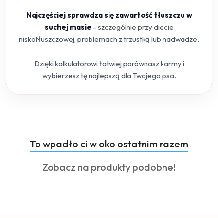
Najczęściej sprawdza się zawartość tłuszczu w
suchej masie
- szczególnie przy diecie
niskotłuszczowej, problemach z trzustką lub nadwadze.
Dzięki kalkulatorowi łatwiej porównasz karmy i
wybierzesz tę najlepszą dla Twojego psa.
Produkty
To wpadło ci w oko ostatnim razem
Pomiń karuzelę produktów
o
Produkty
Zobacz na produkty podobne!
statusie:
o
statusie: