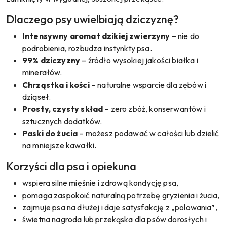
Dlaczego psy uwielbiają dziczyznę?
Intensywny aromat dzikiej zwierzyny
– nie do
podrobienia, rozbudza instynkty psa.
99% dziczyzny
– źródło wysokiej jakości białka i
minerałów.
Chrząstka i kości
– naturalne wsparcie dla zębów i
dziąseł.
Prosty, czysty skład
– zero zbóż, konserwantów i
sztucznych dodatków.
Paski do żucia
– możesz podawać w całości lub dzielić
na mniejsze kawałki.
Korzyści dla psa i opiekuna
wspiera silne mięśnie i zdrową kondycję psa,
pomaga zaspokoić naturalną potrzebę gryzienia i żucia,
zajmuje psa na dłużej i daje satysfakcję z „polowania”,
świetna nagroda lub przekąska dla psów dorosłych i