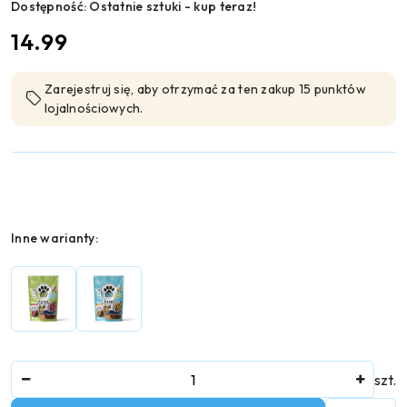
Dostępność:
Ostatnie sztuki - kup teraz!
cena:
14.99
Zarejestruj się, aby otrzymać za ten zakup 15 punktów
lojalnościowych.
Wariant
Inne warianty:
Ilość
szt.