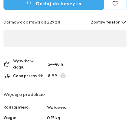
Dodaj do koszyka
Darmowa dostawa od 229 zł!
Zostaw telefon
Dostępność
,
Wyślij
płatność
i
Wysyłka w
24-48 h
dostawa
ciągu:
Cena przesyłki:
8.99
Więcej o produkcie
Rodzaj mięsa:
Wołowina
Waga:
0.15 kg