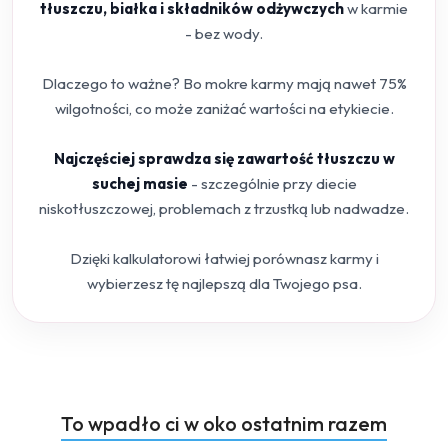
tłuszczu, białka i składników odżywczych
w karmie
- bez wody.
Dlaczego to ważne? Bo mokre karmy mają nawet 75%
wilgotności, co może zaniżać wartości na etykiecie.
Najczęściej sprawdza się zawartość tłuszczu w
suchej masie
- szczególnie przy diecie
niskotłuszczowej, problemach z trzustką lub nadwadze.
Dzięki kalkulatorowi łatwiej porównasz karmy i
wybierzesz tę najlepszą dla Twojego psa.
Produkty
To wpadło ci w oko ostatnim razem
Pomiń karuzelę produktów