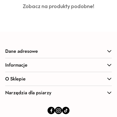
o
Produkty
Zobacz na produkty podobne!
statusie:
o
statusie:
Dane adresowe
Informacje
O Sklepie
Narzędzia dla psiarzy