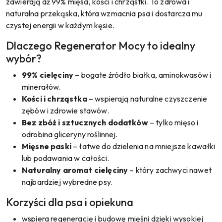
zawierają aż 99% mięsa, kości i chrząstki. To zdrowa i
naturalna przekąska, która wzmacnia psa i dostarcza mu
czystej energii w każdym kęsie.
Dlaczego Regenerator Mocy to idealny
wybór?
99% cielęciny
– bogate źródło białka, aminokwasów i
minerałów.
Kości i chrząstka
– wspierają naturalne czyszczenie
zębów i zdrowie stawów.
Bez zbóż i sztucznych dodatków
– tylko mięso i
odrobina gliceryny roślinnej.
Mięsne paski
– łatwe do dzielenia na mniejsze kawałki
lub podawania w całości.
Naturalny aromat cielęciny
– który zachwyci nawet
najbardziej wybredne psy.
Korzyści dla psa i opiekuna
wspiera regenerację i budowę mięśni dzięki wysokiej