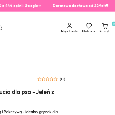
 opinii Google
⭐
Darmowa dostawa od 229zł
🚚
dla
0
Moje konto
Ulubione
Koszyk
(0)
ia dla psa - Jeleń z
ą i Pokrzywą - idealny gryzak dla