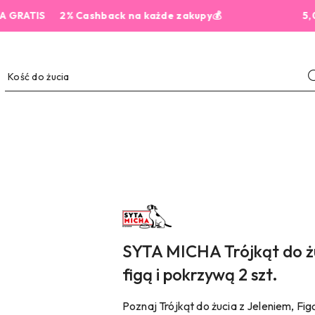
IS
2% Cashback na każde zakupy💰
5,0 z 444
NAZWA
PRODUCENTA:
SYTA
MICHA
SYTA MICHA Trójkąt do żuc
figą i pokrzywą 2 szt.
Poznaj Trójkąt do żucia z Jeleniem, Fig