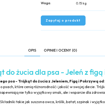
Waga:
0.15 kg
Zapytaj o produkt
OPIS
OPINIE I OCENY (0)
do żucia dla psa - Jeleń z figą 
go psa - Trójkąt do żucia z Jeleniem, Figą i Pokrzywą od
 psach, które cenią różnorodność i jakość w swojej diecie. Tró
 zapewniają nie tylko wyjątkowy smak, ale i wsparcie dla zdrowi
Składniki takie jak suszona owca, królik, batat, szpinak i wyjąt