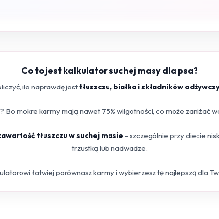
Co to jest kalkulator suchej masy dla psa?
iczyć, ile naprawdę jest
tłuszczu, białka i składników odżywcz
 Bo mokre karmy mają nawet 75% wilgotności, co może zaniżać war
 zawartość tłuszczu w suchej masie
- szczególnie przy diecie ni
trzustką lub nadwadze.
kulatorowi łatwiej porównasz karmy i wybierzesz tę najlepszą dla T