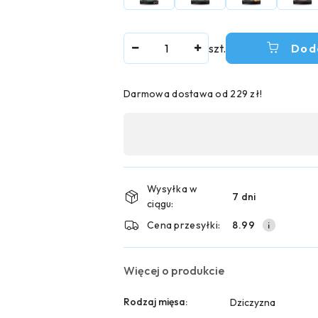
Ilość
szt.
Dod
Darmowa dostawa od 229 zł!
Dostępność
,
płatność
i
Wysyłka w
7 dni
ciągu:
dostawa
Cena przesyłki:
8.99
Więcej o produkcie
Rodzaj mięsa:
Dziczyzna