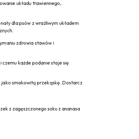
nowanie układu trawiennego,
konały dla psów z wrażliwym układem
znych.
rzymaniu zdrowia stawów i
ki czemu każde podanie staje się
tu jako smakowitą przekąskę. Dostarcz
proszek z zagęszczonego soku z ananasa