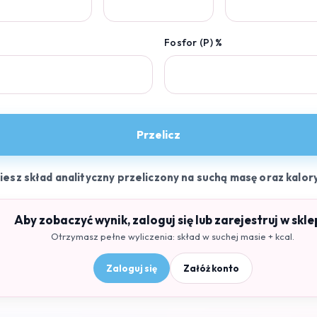
Fosfor (P) %
Przelicz
ziesz skład analityczny przeliczony na suchą masę oraz kalor
Aby zobaczyć wynik, zaloguj się lub zarejestruj w skle
Otrzymasz pełne wyliczenia: skład w suchej masie + kcal.
Zaloguj się
Załóż konto