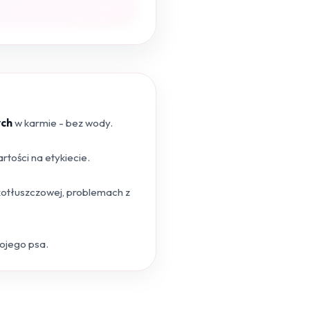
ych
w karmie - bez wody.
tości na etykiecie.
skotłuszczowej, problemach z
wojego psa.