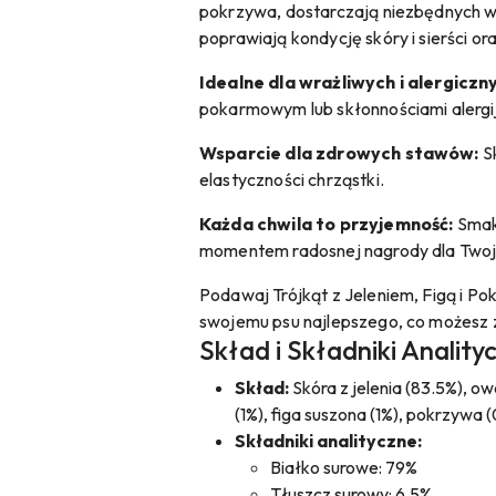
pokrzywa, dostarczają niezbędnych wi
poprawiają kondycję skóry i sierści o
Idealne dla wrażliwych i alergiczn
pokarmowym lub skłonnościami alergij
Wsparcie dla zdrowych stawów:
Sk
elastyczności chrząstki.
Każda chwila to przyjemność:
Smako
momentem radosnej nagrody dla Twoj
Podawaj Trójkąt z Jeleniem, Figą i Po
swojemu psu najlepszego, co możesz z
Skład i Składniki Anality
Skład:
Skóra z jelenia (83.5%), ow
(1%), figa suszona (1%), pokrzywa (
Składniki analityczne:
Białko surowe: 79%
Tłuszcz surowy: 6.5%