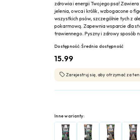
zdrowia i energii Twojego psa! Zawiera 
jelenia, owca i królik, wzbogacone o fi
wszystkich psów, szczególnie tych z al
pokarmową. Zapewnia wsparcie dla sta
trawiennego. Pyszny i zdrowy sposób n
Dostępność:
Średnia dostępność
cena:
15.99
Zarejestruj się, aby otrzymać za te
Wariant
Inne warianty: