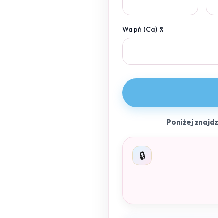
Wapń (Ca) %
Poniżej znajd
🔒