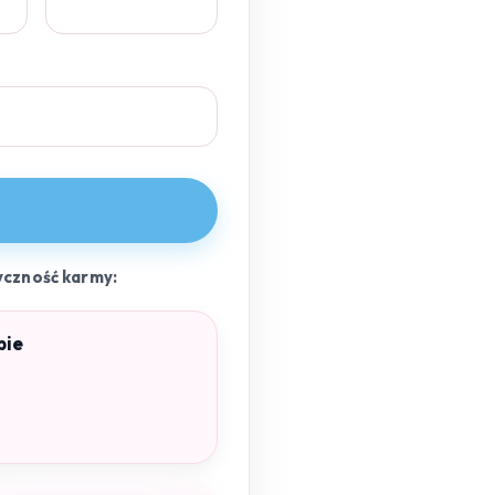
yczność karmy:
pie