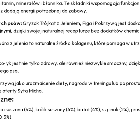
tamin, minerałów i błonnika. Te składniki wspomagają funkcjo
raz dodają energii potrzebnej do zabawy.
ych psów:
Gryzak Trójkąt z Jeleniem, Figą i Pokrzywą jest dos
nymi, dzięki swojej naturalnej recepturze bez dodatków chemic
óra z jelenia to naturalne źródło kolagenu, które pomaga w ut
łyk jest nie tylko zdrowy, ale również niezwykle smaczny, dzię
ego psa.
krzywą jako urozmaicenie diety, nagrodę w treningu lub po pros
 oferty Syta Micha.
czne:
ca suszona (4%), królik suszony (4%), batat (4%), szpinak (2%), 
0.5%).