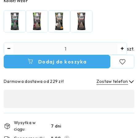
Wariant
Kolor/Wzór
Ilość
szt.
Dodaj do koszyka
Darmowa dostawa od 229 zł!
Zostaw telefon
Dostępność
,
Wyślij
płatność
i
Wysyłka w
7 dni
dostawa
ciągu: