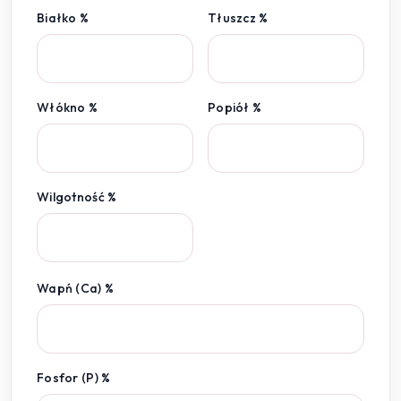
Białko %
Tłuszcz %
Włókno %
Popiół %
Wilgotność %
Wapń (Ca) %
Fosfor (P) %