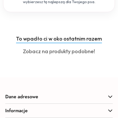
wybierzesz tę najlepszą dla Twojego psa.
Produkty
To wpadło ci w oko ostatnim razem
Pomiń karuzelę produktów
o
Produkty
Zobacz na produkty podobne!
statusie:
o
statusie:
Dane adresowe
Informacje