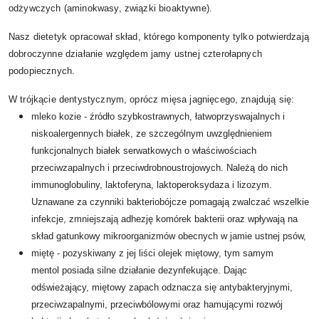
odżywczych (aminokwasy, związki bioaktywne).
Nasz dietetyk opracował skład, którego komponenty tylko potwierdzają
dobroczynne działanie względem jamy ustnej czterołapnych
podopiecznych.
W trójkącie dentystycznym, oprócz mięsa jagnięcego, znajdują się:
mleko kozie - źródło szybkostrawnych, łatwoprzyswajalnych i
niskoalergennych białek, ze szczególnym uwzględnieniem
funkcjonalnych białek serwatkowych o właściwościach
przeciwzapalnych i przeciwdrobnoustrojowych. Należą do nich
immunoglobuliny, laktoferyna, laktoperoksydaza i lizozym.
Uznawane za czynniki bakteriobójcze pomagają zwalczać wszelkie
infekcje, zmniejszają adhezję komórek bakterii oraz wpływają na
skład gatunkowy mikroorganizmów obecnych w jamie ustnej psów,
miętę - pozyskiwany z jej liści olejek miętowy, tym samym
mentol posiada silne działanie dezynfekujące. Dając
odświeżający, miętowy zapach odznacza się antybakteryjnymi,
przeciwzapalnymi, przeciwbólowymi oraz hamującymi rozwój