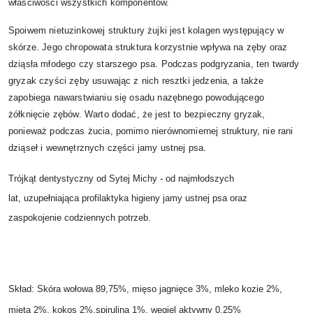
właściwości wszystkich komponentów.
Spoiwem nietuzinkowej struktury żujki jest kolagen występujący w
skórze. Jego chropowata struktura korzystnie wpływa na zęby oraz
dziąsła młodego czy starszego psa. Podczas podgryzania, ten twardy
gryzak czyści zęby usuwając z nich resztki jedzenia, a także
zapobiega nawarstwianiu się osadu nazębnego powodującego
żółknięcie zębów. Warto dodać, że jest to bezpieczny gryzak,
ponieważ podczas żucia, pomimo nierównomiernej struktury, nie rani
dziąseł i wewnętrznych części jamy ustnej psa.
Trójkąt dentystyczny od Sytej Michy - od najmłodszych
lat, uzupełniająca profilaktyka higieny jamy ustnej psa oraz
zaspokojenie codziennych potrzeb.
Skład: Skóra wołowa 89,75%, mięso jagnięce 3%, mleko kozie 2%,
mięta 2%, kokos 2%,spirulina 1%, węgiel aktywny 0,25%