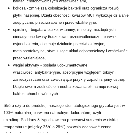
bakterii chorobotwórczych właściwościami,
kokosa - zmniejsza kolonizację bakterii oraz ogranicza rozwój
płytki nazębnej. Dzięki obecności kwasów MCT wykazuje działanie
aseptyczne, przeciwzapalne i przeciwbakteryjne,
spirulinę - bogata w białko, witaminy, minerały, niezbędnych
nienasycone kwasy tłuszczowe, przeciwutleniacze i barwniki
cyjanobakteria, obejmuje działanie przeciwbakteryjne,
metaloprotekcyjne, stymulujące układ odpornościowy i właściwości
przeciwutleniające,
węgiel aktywny - posiada udokumentowane
właściwości antybakteryjne, absorpcyjne względem toksyn i
zanieczyszczeń oraz zwalczające przykry zapach z jamy ustnej.
Dzięki swoim zdolnościom neutralizowania pH hamuje rozwój
bakterii chorobotwórczych.
Skóra użyta do produkcji naszego stomatologicznego gryzaka jest w
100% naturalna, barwiona naturalnym kolorantem, czyli
spiruliną. Poddany 3 tygodniowemu procesowi suszenia w niskiej
temperaturze (między 25℃ a 28℃) pozwala zachować cenne