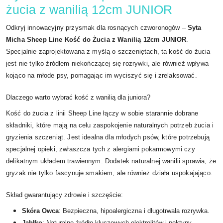
żucia z wanilią 12cm JUNIOR
Odkryj innowacyjny przysmak dla rosnących czworonogów –
Syta
Micha Sheep Line Kość do Żucia z Wanilią 12cm JUNIOR
.
Specjalnie zaprojektowana z myślą o szczeniętach, ta kość do żucia
jest nie tylko źródłem niekończącej się rozrywki, ale również wpływa
kojąco na młode psy, pomagając im wyciszyć się i zrelaksować.
Dlaczego warto wybrać kość z wanilią dla juniora?
Kość do żucia z linii Sheep Line łączy w sobie starannie dobrane
składniki, które mają na celu zaspokojenie naturalnych potrzeb żucia i
gryzienia szczeniąt. Jest idealna dla młodych psów, które potrzebują
specjalnej opieki, zwłaszcza tych z alergiami pokarmowymi czy
delikatnym układem trawiennym. Dodatek naturalnej wanilii sprawia, że
gryzak nie tylko fascynuje smakiem, ale również działa uspokajająco.
Skład gwarantujący zdrowie i szczęście:
Skóra Owca
: Bezpieczna, hipoalergiczna i długotrwała rozrywka.
Jabłko
: Naturalne źródło kluczowych elektrolitów i pektyny,