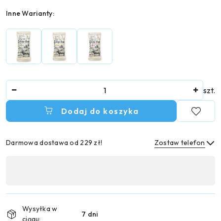
Wariant
Inne Warianty:
Ilość
szt.
Dodaj do koszyka
Darmowa dostawa od 229 zł!
Zostaw telefon
Dostępność
,
Wyślij
płatność
i
Wysyłka w
7 dni
dostawa
ciągu: