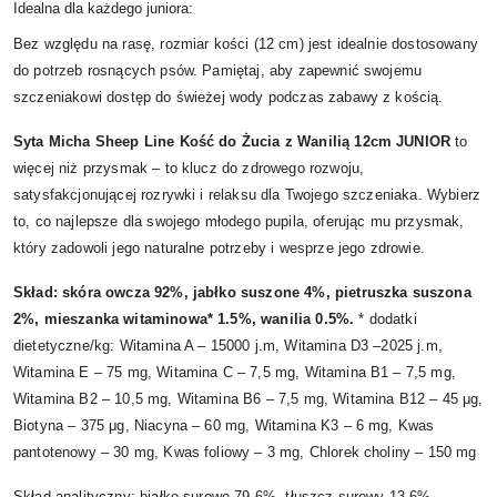
Idealna dla każdego juniora:
Bez względu na rasę, rozmiar kości (12 cm) jest idealnie dostosowany
do potrzeb rosnących psów. Pamiętaj, aby zapewnić swojemu
szczeniakowi dostęp do świeżej wody podczas zabawy z kością.
Syta Micha Sheep Line Kość do Żucia z Wanilią 12cm JUNIOR
to
więcej niż przysmak – to klucz do zdrowego rozwoju,
satysfakcjonującej rozrywki i relaksu dla Twojego szczeniaka. Wybierz
to, co najlepsze dla swojego młodego pupila, oferując mu przysmak,
który zadowoli jego naturalne potrzeby i wesprze jego zdrowie.
Skład: skóra owcza 92%, jabłko suszone 4%, pietruszka suszona
2%, mieszanka witaminowa* 1.5%, wanilia 0.5%.
* dodatki
dietetyczne/kg: Witamina A – 15000 j.m, Witamina D3 –2025 j.m,
Witamina E – 75 mg, Witamina C – 7,5 mg, Witamina B1 – 7,5 mg,
Witamina B2 – 10,5 mg, Witamina B6 – 7,5 mg, Witamina B12 – 45 μg,
Biotyna – 375 μg, Niacyna – 60 mg, Witamina K3 – 6 mg, Kwas
pantotenowy – 30 mg, Kwas foliowy – 3 mg, Chlorek choliny – 150 mg
Skład analityczny: białko surowe 79.6%, tłuszcz surowy 13.6%,