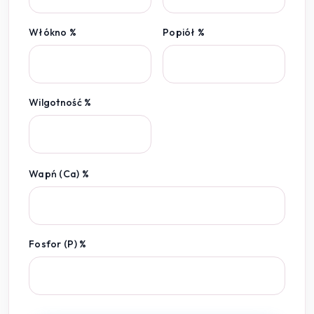
Włókno %
Popiół %
Wilgotność %
Wapń (Ca) %
Fosfor (P) %