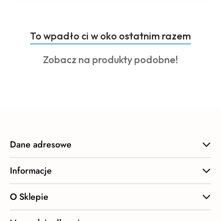
Produkty
To wpadło ci w oko ostatnim razem
Pomiń karuzelę produktów
o
Produkty
Zobacz na produkty podobne!
statusie:
o
statusie:
Dane adresowe
Informacje
O Sklepie