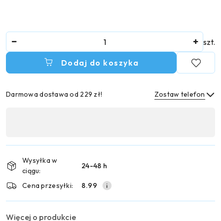
Ilość
szt.
Dodaj do koszyka
Darmowa dostawa od 229 zł!
Zostaw telefon
Dostępność
,
Wyślij
płatność
i
Wysyłka w
24-48 h
dostawa
ciągu:
Cena przesyłki:
8.99
Więcej o produkcie