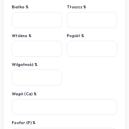
Białko %
Tłuszcz %
Włókno %
Popiół %
Wilgotność %
Wapń (Ca) %
Fosfor (P) %