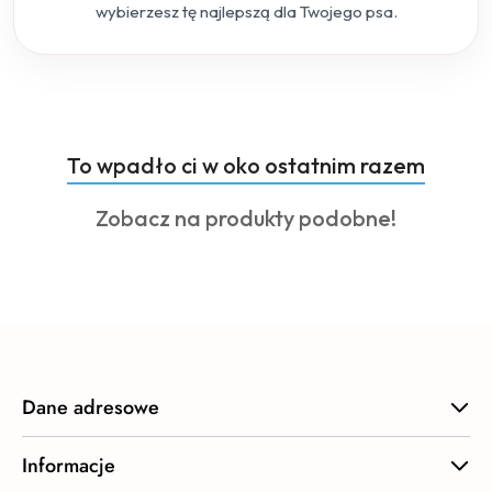
wybierzesz tę najlepszą dla Twojego psa.
Produkty
To wpadło ci w oko ostatnim razem
Pomiń karuzelę produktów
o
Produkty
Zobacz na produkty podobne!
statusie:
o
statusie:
Dane adresowe
Informacje