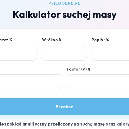
PSIEDOBRE.PL
Kalkulator suchej masy
szcz %
Włókno %
Popiół %
Fosfor (P) %
Przelicz
ziesz skład analityczny przeliczony na suchą masę oraz kalor