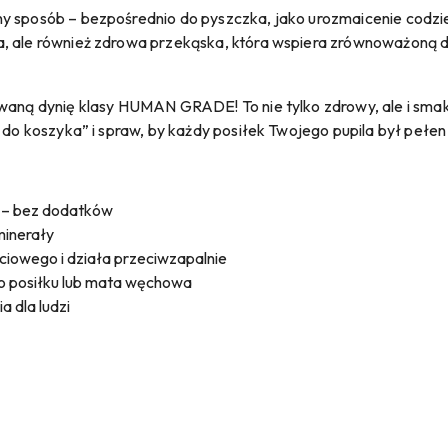
y sposób – bezpośrednio do pyszczka, jako urozmaicenie codzi
, ale również zdrowa przekąska, która wspiera zrównoważoną d
owaną dynię klasy HUMAN GRADE! To nie tylko zdrowy, ale i sm
j do koszyka” i spraw, by każdy posiłek Twojego pupila był pełen
a – bez dodatków
minerały
iowego i działa przeciwzapalnie
do posiłku lub mata węchowa
 dla ludzi