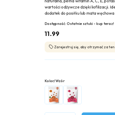
naturalna, pełna witamin A, C, E, pota
wartości odżywcze dzięki liofilizacji. 
dodatek do posiłku lub mata węchowa
Dostępność:
Ostatnie sztuki - kup teraz!
cena:
11.99
Zarejestruj się, aby otrzymać za te
Wariant
Kolor/Wzór