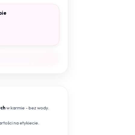
pie
ych
w karmie - bez wody.
tości na etykiecie.