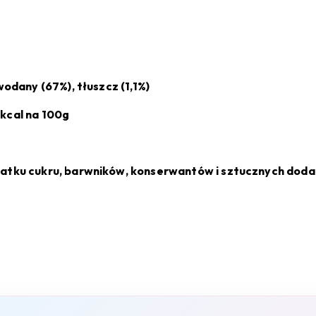
wodany (67%), tłuszcz (1,1%)
 kcal na 100g
datku cukru, barwników, konserwantów i sztucznych dod