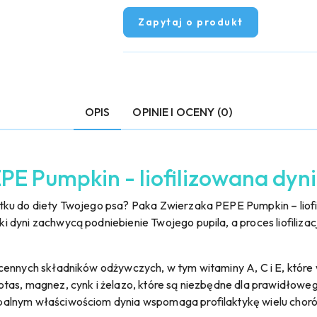
Zapytaj o produkt
OPIS
OPINIE I OCENY (0)
E Pumpkin - liofilizowana dyni
ku do diety Twojego psa? Paka Zwierzaka PEPE Pumpkin – liofil
dyni zachwycą podniebienie Twojego pupila, a proces liofilizac
ennych składników odżywczych, w tym witaminy A, C i E, które w
tas, magnez, cynk i żelazo, które są niezbędne dla prawidłow
alnym właściwościom dynia wspomaga profilaktykę wielu chorób