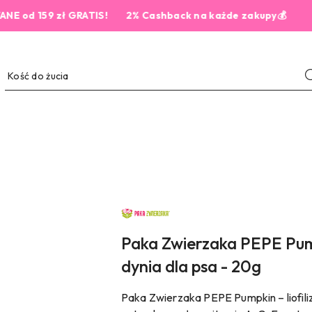
159 zł GRATIS!
2% Cashback na każde zakupy💰
NAZWA
PRODUCENTA:
PAKA
ZWIERZAKA
Paka Zwierzaka PEPE Pump
dynia dla psa - 20g
Paka Zwierzaka PEPE Pumpkin – liofil