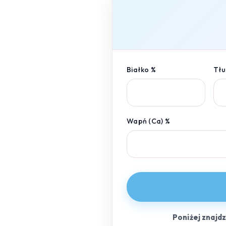
Białko %
Tłu
Wapń (Ca) %
Poniżej znajd