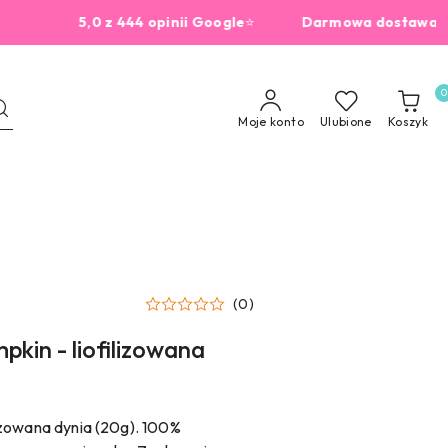
5,0 z 444 opinii Google
⭐
Darmowa dostawa od 229z
0
Moje konto
Ulubione
Koszyk
(0)
kin - liofilizowana
izowana dynia (20g). 100%