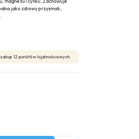
su, magnezu i cynku. Zachowuje
Idealna jako zdrowy przysmak,
.
n zakup 12 punktów lojalnościowych.