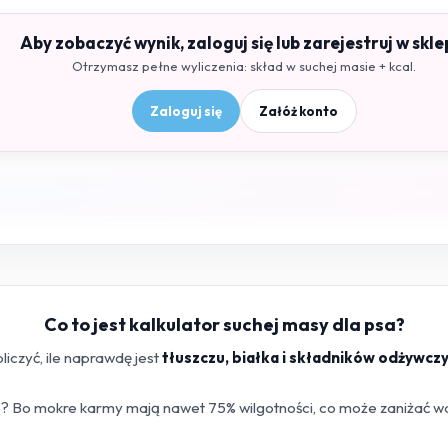
Aby zobaczyć wynik, zaloguj się lub zarejestruj w skle
Otrzymasz pełne wyliczenia: skład w suchej masie + kcal.
Zaloguj się
Załóż konto
Co to jest kalkulator suchej masy dla psa?
iczyć, ile naprawdę jest
tłuszczu, białka i składników odżywcz
 Bo mokre karmy mają nawet 75% wilgotności, co może zaniżać war