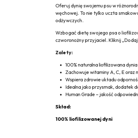
Oferuj dynię swojemu psu w różnorodn
węchowej. To nie tylko uczta smakowa
odżywczych.
Wzbogać dietę swojego psa o liofiliz
czworonożny przyjaciel. Kliknij „Doda
Zalety:
100% naturalna liofilizowana dyni
Zachowuje witaminy A, C, E oraz 
Wspiera zdrowie układu odpornośc
Idealna jako przysmak, dodatek 
Human Grade – jakość odpowiednia
Skład:
100% liofilizowanej dyni