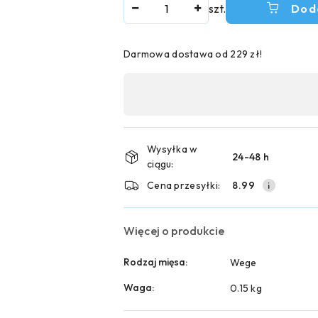
Ilość
szt.
Dod
Darmowa dostawa od 229 zł!
Dostępność
,
płatność
i
Wysyłka w
24-48 h
ciągu:
dostawa
Cena przesyłki:
8.99
Więcej o produkcie
Rodzaj mięsa:
Wege
Waga:
0.15 kg