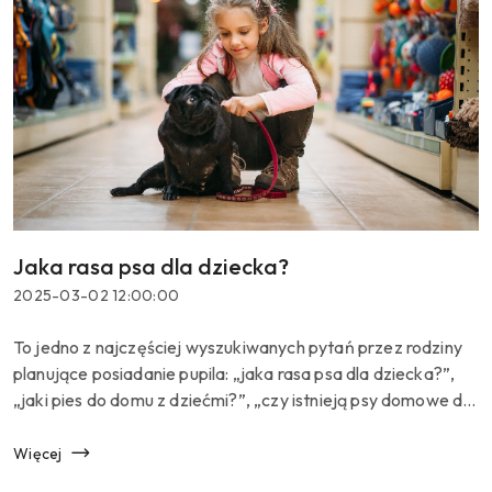
Jaka rasa psa dla dziecka?
Tytuł
artykułu:
Data
2025-03-02 12:00:00
dodania:
Treść
To jedno z najczęściej wyszukiwanych pytań przez rodziny
artykułu:
planujące posiadanie pupila: „jaka rasa psa dla dziecka?”,
„jaki pies do domu z dziećmi?”, „czy istnieją psy domowe dla
dzieci?”. I choć brzmi niewinnie, kryje si...
Więcej