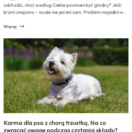
artykułu:
odchodzi, choć według Ciebie powinien być głodny? Jeśli
brzmi znajomo – wcale nie jesteś sam. Problem niejadków
dotyczy tysięcy opiekunów psów i potrafi być nie tylko fr...
Więcej
Karma dla psa z chorą trzustką. Na co
Tytuł
artykułu:
zwracać uwagę podczas czytania składu?