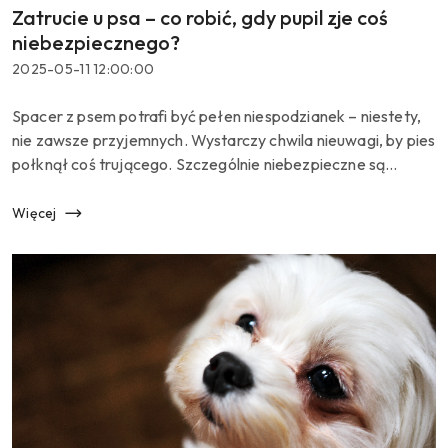
Zatrucie u psa – co robić, gdy pupil zje coś
Tytuł
artykułu:
niebezpiecznego?
Data
2025-05-11 12:00:00
dodania:
Treść
Spacer z psem potrafi być pełen niespodzianek – niestety,
artykułu:
nie zawsze przyjemnych. Wystarczy chwila nieuwagi, by pies
połknął coś trującego. Szczególnie niebezpieczne są
martwe zwierzęta, np. zdechłe myszy. Takie znalezisko
może prowadzić do p...
Więcej