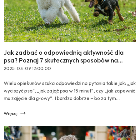
Jak zadbać o odpowiednią aktywność dla
Tytuł
artykułu:
psa? Poznaj 7 skutecznych sposobów na
zaangażowanie psa fizycznie i umysłowo
Data
2025-03-09 12:00:00
(nawet w 15 minut!)
dodania:
Treść
Wielu opiekunów szuka odpowiedzi na pytania takie jak: „jak
artykułu:
wyciszyć psa”, „jak zająć psa w 15 minut”, czy „jak zapewnić
mu zajęcie dla głowy”. I bardzo dobrze – bo za tym
pytaniem kryje się coś istotnego: ...
Więcej