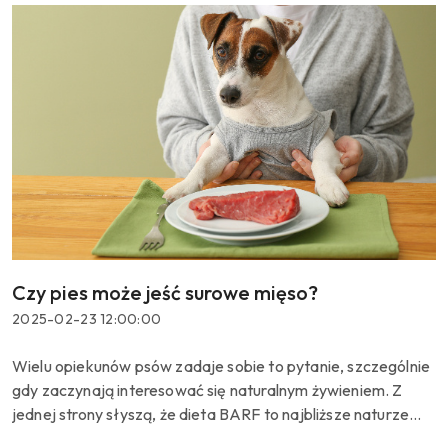
Czy pies może jeść surowe mięso?
Tytuł
artykułu:
Data
2025-02-23 12:00:00
dodania:
Treść
Wielu opiekunów psów zadaje sobie to pytanie, szczególnie
artykułu:
gdy zaczynają interesować się naturalnym żywieniem. Z
jednej strony słyszą, że dieta BARF to najbliższe naturze
rozwiązanie. Z drugiej – pojawiają się wątpliwości: co z b...