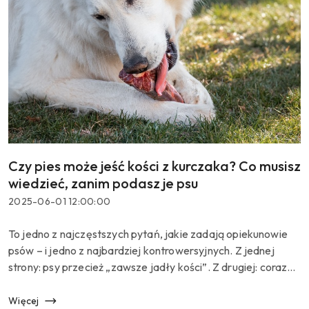
Czy pies może jeść kości z kurczaka? Co musisz
Tytuł
artykułu:
wiedzieć, zanim podasz je psu
Data
2025-06-01 12:00:00
dodania:
Treść
To jedno z najczęstszych pytań, jakie zadają opiekunowie
artykułu:
psów – i jedno z najbardziej kontrowersyjnych. Z jednej
strony: psy przecież „zawsze jadły kości”. Z drugiej: coraz
więcej weterynarzy ostrzega przed takim podejściem, a
his...
Więcej