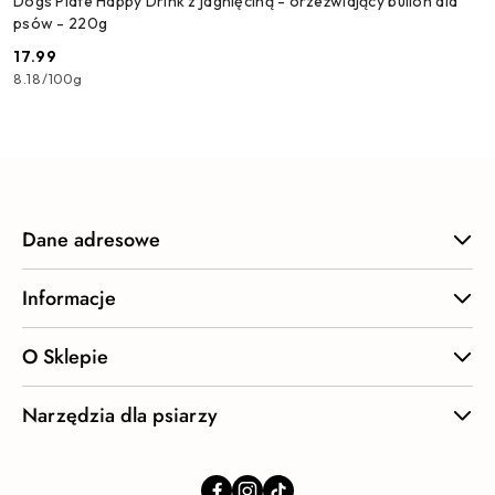
Dogs Plate Happy Drink z jagnięciną - orzeźwiający bulion dla
psów - 220g
17.99
Cena:
8.18
/
100g
Dane adresowe
Informacje
O Sklepie
Narzędzia dla psiarzy