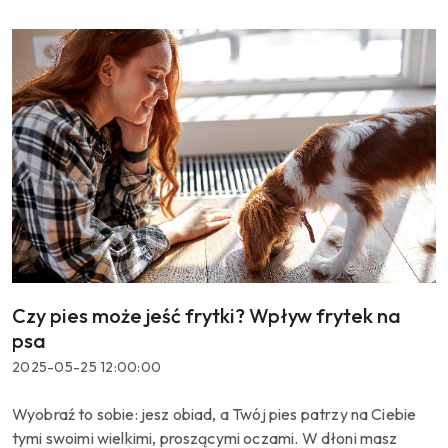
Czy pies może jeść frytki? Wpływ frytek na
Tytuł
artykułu:
psa
Data
2025-05-25 12:00:00
dodania:
Treść
Wyobraź to sobie: jesz obiad, a Twój pies patrzy na Ciebie
artykułu:
tymi swoimi wielkimi, proszącymi oczami. W dłoni masz