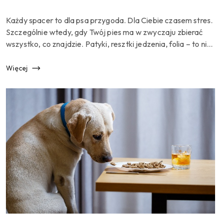
dodania:
Treść
Każdy spacer to dla psa przygoda. Dla Ciebie czasem stres.
artykułu:
Szczególnie wtedy, gdy Twój pies ma w zwyczaju zbierać
wszystko, co znajdzie. Patyki, resztki jedzenia, folia – to nie
tylko obrzydliwe, ale i niebezpieczne. Na szczęście możes...
Więcej