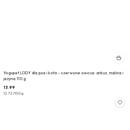
Yogupet LODY dla psa i kota - czerwone owoce: arbuz, malina i
jeżyna 110 g
13.99
Cena:
12.72
/
100g