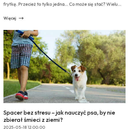
frytkę. Przecież to tylko jedna... Co może się stać? Wielu
opiekunów, nawet tych bardzo świadomych, ma podobne
rozterki. Dzielen...
Więcej
Spacer bez stresu – jak nauczyć psa, by nie
Tytuł
artykułu:
zbierał śmieci z ziemi?
Data
2025-05-18 12:00:00