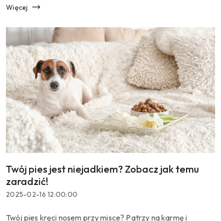
Więcej
Twój pies jest niejadkiem? Zobacz jak temu
Tytuł
artykułu:
zaradzić!
Data
2025-02-16 12:00:00
dodania:
Treść
Twój pies kręci nosem przy misce? Patrzy na karmę i