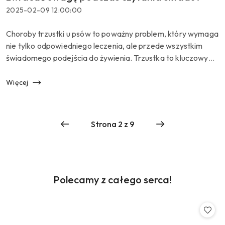
Data
2025-02-09 12:00:00
dodania:
Treść
Choroby trzustki u psów to poważny problem, który wymaga
artykułu:
nie tylko odpowiedniego leczenia, ale przede wszystkim
świadomego podejścia do żywienia. Trzustka to kluczowy
narząd odpowiedzialny za trawienie i regulację poziomu
cukru we krwi. Kied...
Więcej
Produkty
Polecamy z całego serca!
Pomiń karuzelę produktów
o
statusie: