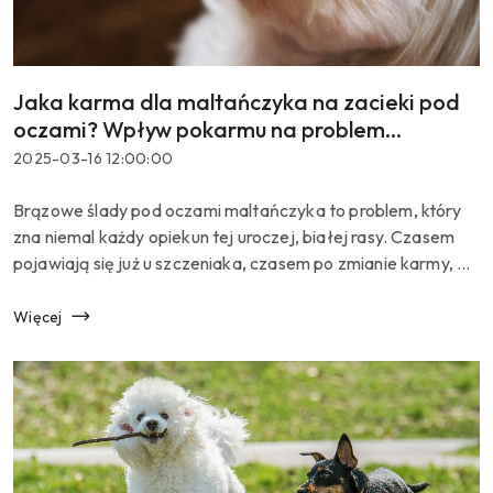
Jaka karma dla maltańczyka na zacieki pod
Tytuł
artykułu:
oczami? Wpływ pokarmu na problem
łzawienia
Data
2025-03-16 12:00:00
dodania:
Treść
Brązowe ślady pod oczami maltańczyka to problem, który
artykułu:
zna niemal każdy opiekun tej uroczej, białej rasy. Czasem
pojawiają się już u szczeniaka, czasem po zmianie karmy, a
niekiedy... bez wyraźnego powodu. Jedno jest pewne:
zacieki pod oczami u psa...
Więcej